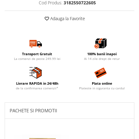
Cod Produs:
3182550722605
Adauga la Favorite
Transport Gratuit
100% banii inapoi
La comenzi de peste 249.99 lei
Ai 14 zile drept de retur
Livrare RAPIDA in 24/48h
Plata online
de la confirmarea comenzii*
Plateste in siguranta cu cardul
PACHETE SI PROMOTII