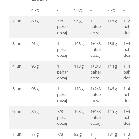
4 kg
-
5 kg
-
7 kg
-
2 luni
80 g
7/8
96 g
1
116 g
1+2/8
pahar
pahar
pahar
dozaj
dozaj
dozaj
3 luni
91 g
1
108 g
1+1/8
136 g
1+4/8
pahar
pahar
pahar
dozaj
dozaj
dozaj
4 luni
95 g
1
113 g
1+2/8
144 g
1+4/8
pahar
pahar
pahar
dozaj
dozaj
dozaj
5 luni
95 g
1
113 g
1+2/8
146 g
1+4/8
pahar
pahar
pahar
dozaj
dozaj
dozaj
6 luni
86 g
7/8
103 g
1+1/8
145 g
1+4/8
pahar
pahar
pahar
dozaj
dozaj
dozaj
7 luni
77 g
7/8
92 g
1
131 g
1+3/8