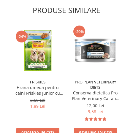
PRODUSE SIMILARE
-20%
-24%
FRISKIES
PRO PLAN VETERINARY
Hrana umeda pentru
DIETS
Conserva dietetica Pro
caini Friskies Junior cu
cai
Plan Veterinary Cat and
pui & mazare 85 gr
2,50 Lei
Dog Convalescence 195
12,00 Lei
1,89 Lei
gr
9,58 Lei
ADAUGA IN COS
ADAUGA IN COS