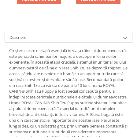
Descriere
Creșterea este o etapă esențială în viața câinelui dumneavoastră:
este perioada schimbărilor majore, a descoperirilor și noilor
experiențe. În această etapă crucială, sistemul imunitar al puiului
dumneavoastră de câine din rasa Shih Tzu se dezvoltă treptat. De
aceea, cățelul are nevoie de o hrană cu un aport nutritiv care să
susțină o creștere și dezvoltare sănătoase. Recomandată puilor
din rasa Shih Tzu cu vârsta de până la 10 luni, hrana ROYAL
CANIN® Shih Tzu Puppy a fost special concepută pentru a
îndeplini toate cerințele nutriționale ale cățelului dumneavoastră.
Hrana ROYAL CANIN® Shih Tzu Puppy susține sistemul imunitar
al puiului dumneavoastră, în special datorită unui complex
brevetat de antioxidanți, inclusiv vitamina E. Blana bogată este
una din caracteristicile importante ale acestei rase. Părul este
lung și des, cu un substrat gros, prin urmare perierea constantă și
susținerea nutrițională sunt două considerente importante