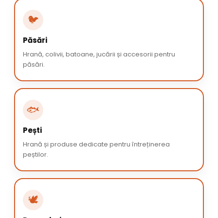
🐦
Păsări
Hrană, colivii, batoane, jucării și accesorii pentru
păsări.
🐟
Pești
Hrană și produse dedicate pentru întreținerea
peștilor.
🕊️