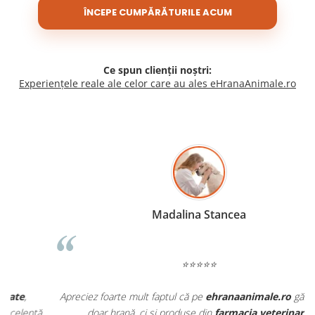
ÎNCEPE CUMPĂRĂTURILE ACUM
Ce spun clienții noștri:
Experiențele reale ale celor care au ales eHranaAnimale.ro
Madalina Stancea
⭐⭐⭐⭐⭐
Apreciez foarte mult faptul că pe
ehranaanimale.ro
găsesc nu
.
doar hrană, ci și produse din
farmacia veterinară
: