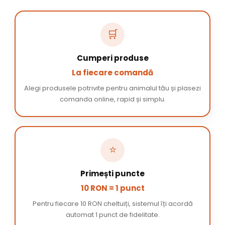
🛒
Cumperi produse
La fiecare comandă
Alegi produsele potrivite pentru animalul tău și plasezi
comanda online, rapid și simplu.
⭐
Primești puncte
10 RON = 1 punct
Pentru fiecare 10 RON cheltuiți, sistemul îți acordă
automat 1 punct de fidelitate.