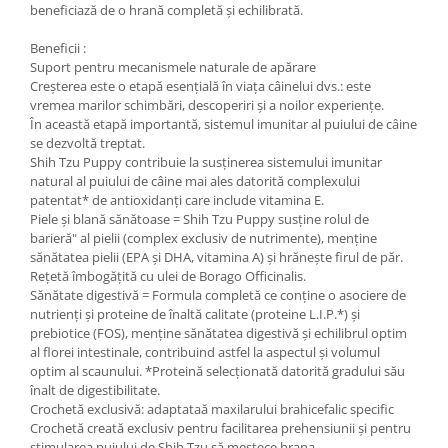
beneficiază de o hrană completă și echilibrată.
Beneficii :
Suport pentru mecanismele naturale de apărare
Creșterea este o etapă esențială în viața câinelui dvs.: este
vremea marilor schimbări, descoperiri și a noilor experiențe.
În această etapă importantă, sistemul imunitar al puiului de câine
se dezvoltă treptat.
Shih Tzu Puppy contribuie la susținerea sistemului imunitar
natural al puiului de câine mai ales datorită complexului
patentat* de antioxidanți care include vitamina E.
Piele şi blană sănătoase = Shih Tzu Puppy susţine rolul de
barieră" al pielii (complex exclusiv de nutrimente), menţine
sănătatea pielii (EPA şi DHA, vitamina A) şi hrăneşte firul de păr.
Rețetă îmbogățită cu ulei de Borago Officinalis.
Sănătate digestivă = Formula completă ce conține o asociere de
nutrienți și proteine de înaltă calitate (proteine L.I.P.*) și
prebiotice (FOS), menține sănătatea digestivă și echilibrul optim
al florei intestinale, contribuind astfel la aspectul și volumul
optim al scaunului. *Proteină selecționată datorită gradului său
înalt de digestibilitate.
Crochetă exclusivă: adaptataă maxilarului brahicefalic specific
Crochetă creată exclusiv pentru facilitarea prehensiunii şi pentru
stimularea puiului de Shih Tzu să mestece hrana.