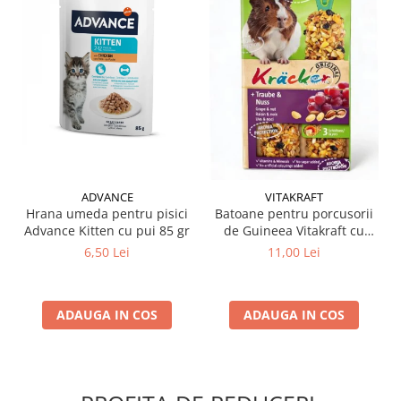
ADVANCE
VITAKRAFT
Hrana umeda pentru pisici
Batoane pentru porcusorii
Advance Kitten cu pui 85 gr
de Guineea Vitakraft cu
struguri & nuci 2 buc
6,50 Lei
11,00 Lei
ADAUGA IN COS
ADAUGA IN COS