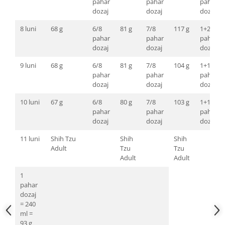
pahar
pahar
pahar
dozaj
dozaj
dozaj
8 luni
68 g
6/8
81 g
7/8
117 g
1+2/8
pahar
pahar
pahar
dozaj
dozaj
dozaj
9 luni
68 g
6/8
81 g
7/8
104 g
1+1/8
pahar
pahar
pahar
dozaj
dozaj
dozaj
10 luni
67 g
6/8
80 g
7/8
103 g
1+1/8
pahar
pahar
pahar
dozaj
dozaj
dozaj
11 luni
Shih Tzu
Shih
Shih
Adult
Tzu
Tzu
Adult
Adult
1
pahar
dozaj
= 240
ml =
93 g