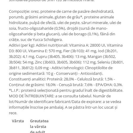
Compoziţie: orez, proteine de carne de pasăre deshidratată,
porumb, grăsimi animale, gluten de grâu*, proteine animale
hidrolizate, pulpă de sfeclă, ulei de peşte, săruri minerale, ulei de
soia, fructo-oligozaharide (0,5%), drojdii (sursă de mano-
oligozaharide şi beta glucani), ulei de borago (0,1%), făină din
crăiţe, suc de Yucca Schidigera.
Aditivi (per kg): Aditivi nutriţionali: Vitamina A: 28000 UI, Vitamina
D3: 800 UI, Vitamina E: 570 mg, Fier (3b103): 41 mg, Iod (3b201,
3b202): 4,1 mg, Cupru (3b405, 3b406): 13 mg, Mangan (3b502,
3b504): 54 mg, Zinc (3b603, 3b605, 3b606): 112 mg, Seleniu (3b801,
3b811, 3b812): 0,09 mg - Aditivi tehnologici: Clinoptilolite de
origine sedimentară: 10 g - Conservanţi - Antioxidanţi.
Constituenţi analitici: Proteină: 28,0% - Celuloză brută: 1,5% -
Conţinut de grăsimi: 18,0% - Cenuşă brută: 7,6% - EPA/DHA: 0,3%.
*L.I.P.: proteină selecţionată pentru gradul înalt de digestibilitate.
MOD DE ÎNTREBUINŢARE: a se consulta tabelul. Număr de
lot/Număr de identificare fabricant/Data de expirare: a se vedea
informaţiile înscrise pe ambalaj. A se păstra într-un loc uscat şi
rece.
Vârsta
Greutatea
la vârsta
de adult