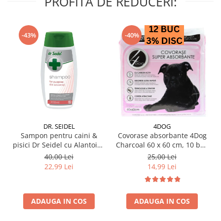
PROFITA DE REDUCERI:
-43%
-40%
DR. SEIDEL
4DOG
Sampon pentru caini &
Covorase absorbante 4Dog
pisici Dr Seidel cu Alantoina
Charcoal 60 x 60 cm, 10 buc
220 ml
/ pachet
40,00 Lei
25,00 Lei
22,99 Lei
14,99 Lei
ADAUGA IN COS
ADAUGA IN COS