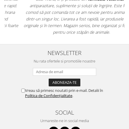
antiparazitare, suplimente și soluții de îngrijire. Este foarte
comod să pot comanda tot ce am nevoie pentru animalul meu
m
dintr-un singur loc. Livrarea a fost rapidă, iar produsele au fost
e
originale și în termen. Magazin serios, bine organizat și foarte util
t
pentru orice stăpân de animale.
NEWSLETTER
Nu rata ofertele si promotiile noastre
Vreau să primesc noutati prin e-mail. Detalii în
Politica de Confidențialitate
.
SOCIAL
Urmareste-ne in social media