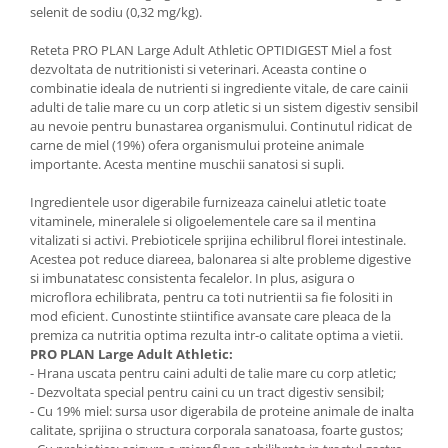
selenit de sodiu (0,32 mg/kg).
Reteta PRO PLAN Large Adult Athletic OPTIDIGEST Miel a fost
dezvoltata de nutritionisti si veterinari. Aceasta contine o
combinatie ideala de nutrienti si ingrediente vitale, de care cainii
adulti de talie mare cu un corp atletic si un sistem digestiv sensibil
au nevoie pentru bunastarea organismului. Continutul ridicat de
carne de miel (19%) ofera organismului proteine animale
importante. Acesta mentine muschii sanatosi si supli.
Ingredientele usor digerabile furnizeaza cainelui atletic toate
vitaminele, mineralele si oligoelementele care sa il mentina
vitalizati si activi. Prebioticele sprijina echilibrul florei intestinale.
Acestea pot reduce diareea, balonarea si alte probleme digestive
si imbunatatesc consistenta fecalelor. In plus, asigura o
microflora echilibrata, pentru ca toti nutrientii sa fie folositi in
mod eficient. Cunostinte stiintifice avansate care pleaca de la
premiza ca nutritia optima rezulta intr-o calitate optima a vietii.
PRO PLAN Large Adult Athletic:
- Hrana uscata pentru caini adulti de talie mare cu corp atletic;
- Dezvoltata special pentru caini cu un tract digestiv sensibil;
- Cu 19% miel: sursa usor digerabila de proteine animale de inalta
calitate, sprijina o structura corporala sanatoasa, foarte gustos;