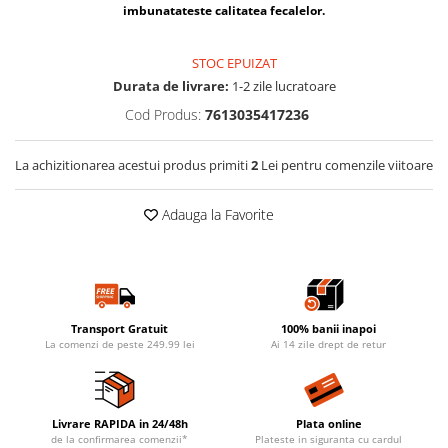
imbunatateste calitatea fecalelor.
STOC EPUIZAT
Durata de livrare:
1-2 zile lucratoare
Cod Produs:
7613035417236
La achizitionarea acestui produs primiti
2
Lei pentru comenzile viitoare
Adauga la Favorite
Transport Gratuit
100% banii inapoi
La comenzi de peste 249.99 lei
Ai 14 zile drept de retur
Livrare RAPIDA in 24/48h
Plata online
de la confirmarea comenzii*
Plateste in siguranta cu cardul