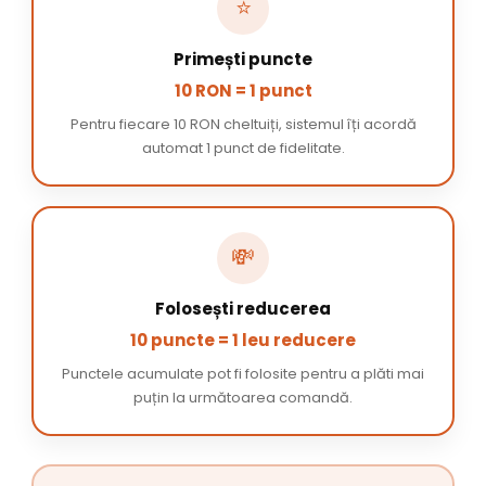
⭐
Primești puncte
10 RON = 1 punct
Pentru fiecare 10 RON cheltuiți, sistemul îți acordă
automat 1 punct de fidelitate.
💸
Folosești reducerea
10 puncte = 1 leu reducere
Punctele acumulate pot fi folosite pentru a plăti mai
puțin la următoarea comandă.