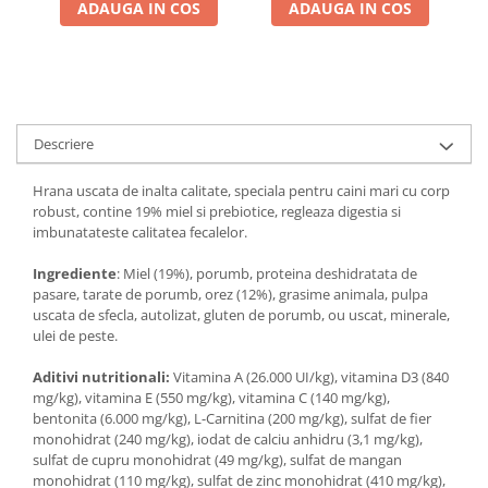
ADAUGA IN COS
ADAUGA IN COS
Descriere
Hrana uscata de inalta calitate, speciala pentru caini mari cu corp
robust, contine 19% miel si prebiotice, regleaza digestia si
imbunatateste calitatea fecalelor.
Ingrediente
: Miel (19%), porumb, proteina deshidratata de
pasare, tarate de porumb, orez (12%), grasime animala, pulpa
uscata de sfecla, autolizat, gluten de porumb, ou uscat, minerale,
ulei de peste.
Aditivi nutritionali:
Vitamina A (26.000 UI/kg), vitamina D3 (840
mg/kg), vitamina E (550 mg/kg), vitamina C (140 mg/kg),
bentonita (6.000 mg/kg), L-Carnitina (200 mg/kg), sulfat de fier
monohidrat (240 mg/kg), iodat de calciu anhidru (3,1 mg/kg),
sulfat de cupru monohidrat (49 mg/kg), sulfat de mangan
monohidrat (110 mg/kg), sulfat de zinc monohidrat (410 mg/kg),