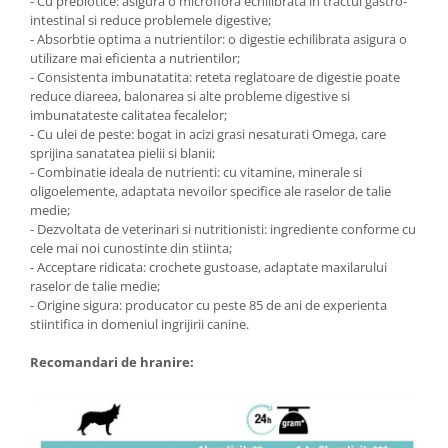
- Cu prebiotice: asigura o microflora echilibrata in tractul gastro-
intestinal si reduce problemele digestive;
- Absorbtie optima a nutrientilor: o digestie echilibrata asigura o
utilizare mai eficienta a nutrientilor;
- Consistenta imbunatatita: reteta reglatoare de digestie poate
reduce diareea, balonarea si alte probleme digestive si
imbunatateste calitatea fecalelor;
- Cu ulei de peste: bogat in acizi grasi nesaturati Omega, care
sprijina sanatatea pielii si blanii;
- Combinatie ideala de nutrienti: cu vitamine, minerale si
oligoelemente, adaptata nevoilor specifice ale raselor de talie
medie;
- Dezvoltata de veterinari si nutritionisti: ingrediente conforme cu
cele mai noi cunostinte din stiinta;
- Acceptare ridicata: crochete gustoase, adaptate maxilarului
raselor de talie medie;
- Origine sigura: producator cu peste 85 de ani de experienta
stiintifica in domeniul ingrijirii canine.
Recomandari de hranire: