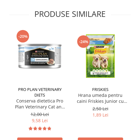
PRODUSE SIMILARE
-20%
-24%
PRO PLAN VETERINARY
FRISKIES
DIETS
Hrana umeda pentru
Conserva dietetica Pro
caini Friskies Junior cu
cai
Plan Veterinary Cat and
pui & mazare 85 gr
2,50 Lei
Dog Convalescence 195
12,00 Lei
1,89 Lei
gr
9,58 Lei