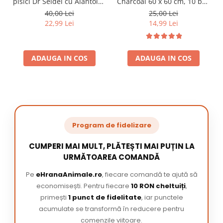
pisici Dr Seidel cu Alantoina
Charcoal 60 x 60 cm, 10 buc
220 ml
/ pachet
40,00 Lei
25,00 Lei
22,99 Lei
14,99 Lei
ADAUGA IN COS
ADAUGA IN COS
Program de fidelizare
CUMPERI MAI MULT, PLĂTEȘTI MAI PUȚIN LA
URMĂTOAREA COMANDĂ
Pe
eHranaAnimale.ro
, fiecare comandă te ajută să
economisești. Pentru fiecare
10 RON cheltuiți
,
primești
1 punct de fidelitate
, iar punctele
acumulate se transformă în reducere pentru
comenzile viitoare.