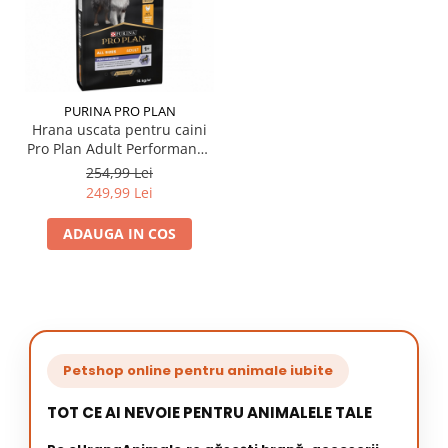
PURINA PRO PLAN
Hrana uscata pentru caini
Pro Plan Adult Performance
Toate Taliile cu pui 14 kg
254,99 Lei
249,99 Lei
ADAUGA IN COS
Petshop online pentru animale iubite
TOT CE AI NEVOIE PENTRU ANIMALELE TALE