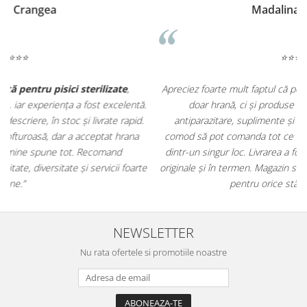
Madalina Stancea
⭐⭐⭐⭐⭐
Apreciez foarte mult faptul că pe
ehranaanimale.ro
găsesc nu
.
doar hrană, ci și produse din
farmacia veterinară
:
antiparazitare, suplimente și soluții de îngrijire. Este foarte
comod să pot comanda tot ce am nevoie pentru animalul meu
m
dintr-un singur loc. Livrarea a fost rapidă, iar produsele au fost
e
originale și în termen. Magazin serios, bine organizat și foarte util
t
pentru orice stăpân de animale.
NEWSLETTER
Nu rata ofertele si promotiile noastre