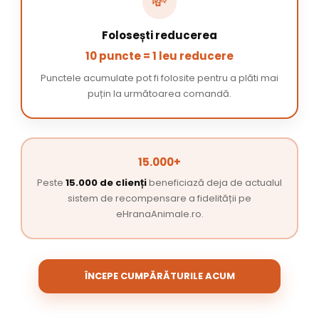
💸
Folosești reducerea
10 puncte = 1 leu reducere
Punctele acumulate pot fi folosite pentru a plăti mai
puțin la următoarea comandă.
15.000+
Peste
15.000 de clienți
beneficiază deja de actualul
sistem de recompensare a fidelității pe
eHranaAnimale.ro.
ÎNCEPE CUMPĂRĂTURILE ACUM