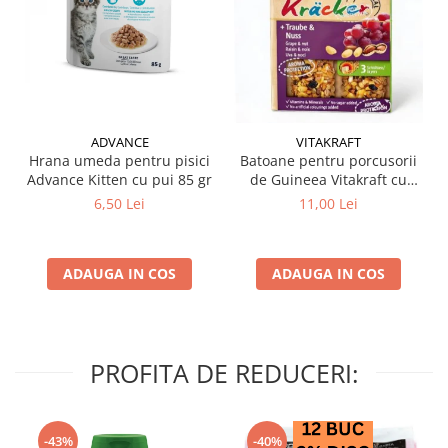
ADVANCE
VITAKRAFT
Hrana umeda pentru pisici
Batoane pentru porcusorii
Advance Kitten cu pui 85 gr
de Guineea Vitakraft cu
struguri & nuci 2 buc
6,50 Lei
11,00 Lei
ADAUGA IN COS
ADAUGA IN COS
PROFITA DE REDUCERI:
-43%
-40%