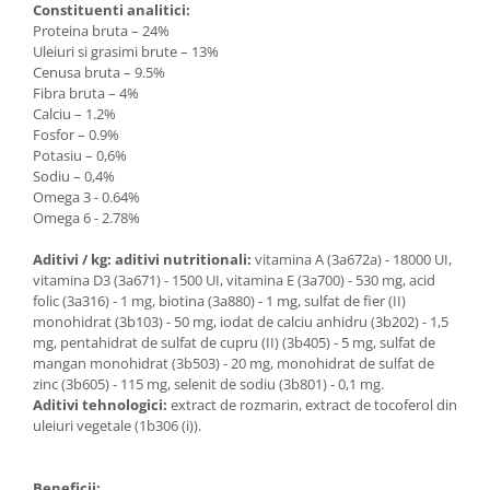
Constituenti analitici:
Proteina bruta – 24%
Uleiuri si grasimi brute – 13%
Cenusa bruta – 9.5%
Fibra bruta – 4%
Calciu – 1.2%
Fosfor – 0.9%
Potasiu – 0,6%
Sodiu – 0,4%
Omega 3 - 0.64%
Omega 6 - 2.78%
Aditivi / kg: aditivi nutritionali:
vitamina A (3a672a) - 18000 UI,
vitamina D3 (3a671) - 1500 UI, vitamina E (3a700) - 530 mg, acid
folic (3a316) - 1 mg, biotina (3a880) - 1 mg, sulfat de fier (II)
monohidrat (3b103) - 50 mg, iodat de calciu anhidru (3b202) - 1,5
mg, pentahidrat de sulfat de cupru (II) (3b405) - 5 mg, sulfat de
mangan monohidrat (3b503) - 20 mg, monohidrat de sulfat de
zinc (3b605) - 115 mg, selenit de sodiu (3b801) - 0,1 mg.
Aditivi tehnologici:
extract de rozmarin, extract de tocoferol din
uleiuri vegetale (1b306 (i)).
Beneficii: