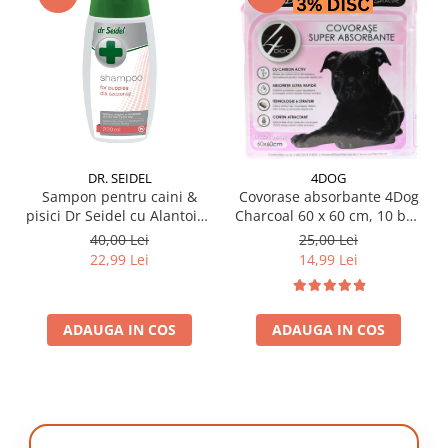
DR. SEIDEL
4DOG
Sampon pentru caini &
Covorase absorbante 4Dog
pisici Dr Seidel cu Alantoina
Charcoal 60 x 60 cm, 10 buc
220 ml
/ pachet
40,00 Lei
25,00 Lei
22,99 Lei
14,99 Lei
ADAUGA IN COS
ADAUGA IN COS