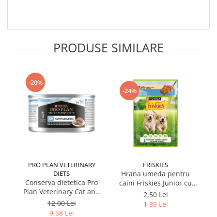
PRODUSE SIMILARE
-20%
-24%
PRO PLAN VETERINARY
FRISKIES
DIETS
Hrana umeda pentru
Conserva dietetica Pro
caini Friskies Junior cu
cai
Plan Veterinary Cat and
pui & mazare 85 gr
2,50 Lei
Dog Convalescence 195
12,00 Lei
1,89 Lei
gr
9,58 Lei