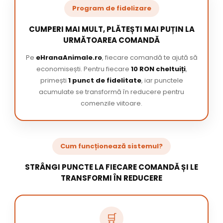
Program de fidelizare
CUMPERI MAI MULT, PLĂTEȘTI MAI PUȚIN LA
URMĂTOAREA COMANDĂ
Pe
eHranaAnimale.ro
, fiecare comandă te ajută să
economisești. Pentru fiecare
10 RON cheltuiți
,
primești
1 punct de fidelitate
, iar punctele
acumulate se transformă în reducere pentru
comenzile viitoare.
Cum funcționează sistemul?
STRÂNGI PUNCTE LA FIECARE COMANDĂ ȘI LE
TRANSFORMI ÎN REDUCERE
🛒