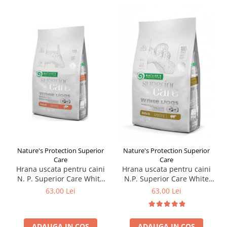
Nature's Protection Superior
Nature's Protection Superior
Care
Care
Hrana uscata pentru caini
Hrana uscata pentru caini
N. P. Superior Care White
N.P. Superior Care White
Dogs Mini Adult cu somon
Dogs Mini Adult cu miel 1,5
63,00 Lei
63,00 Lei
1,5 kg
kg
ADAUGA IN COS
ADAUGA IN COS