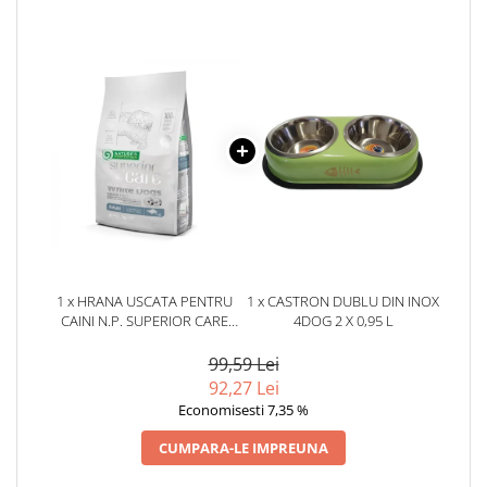
1 x HRANA USCATA PENTRU
1 x CASTRON DUBLU DIN INOX
CAINI N.P. SUPERIOR CARE
4DOG 2 X 0,95 L
WHITE DOGS MINI ADULT CU
PESTE 1,5 KG
99,59 Lei
92,27 Lei
Economisesti 7,35 %
CUMPARA-LE IMPREUNA