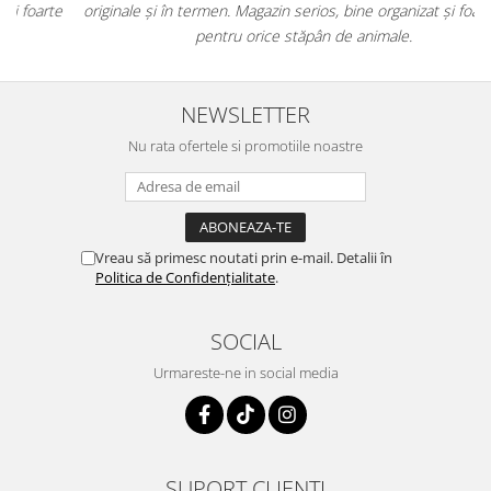
e
originale și în termen. Magazin serios, bine organizat și foarte util
t
pentru orice stăpân de animale.
NEWSLETTER
Nu rata ofertele si promotiile noastre
Vreau să primesc noutati prin e-mail. Detalii în
Politica de Confidențialitate
.
SOCIAL
Urmareste-ne in social media
SUPORT CLIENTI