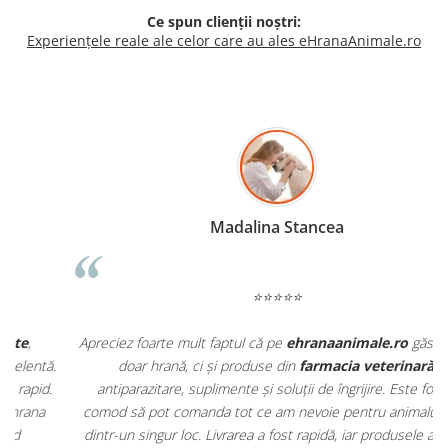
Ce spun clienții noștri:
Experiențele reale ale celor care au ales eHranaAnimale.ro
Madalina Stancea
⭐⭐⭐⭐⭐
Apreciez foarte mult faptul că pe
ehranaanimale.ro
găsesc nu
.
doar hrană, ci și produse din
farmacia veterinară
:
antiparazitare, suplimente și soluții de îngrijire. Este foarte
comod să pot comanda tot ce am nevoie pentru animalul meu
m
dintr-un singur loc. Livrarea a fost rapidă, iar produsele au fost