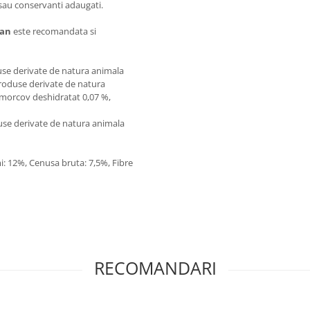
e sau conservanti adaugati.
can
este recomandata si
duse derivate de natura animala
 produse derivate de natura
 morcov deshidratat 0,07 %,
use derivate de natura animala
i: 12%, Cenusa bruta: 7,5%, Fibre
RECOMANDARI