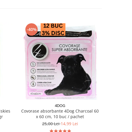
-40%
-28%
4DOG
PRO PL
skies
Covorase absorbante 4Dog Charcoal 60
Conserva diet
gr
x 60 cm, 10 buc / pachet
EN Ga
25,00 Lei
14,99 Lei
18