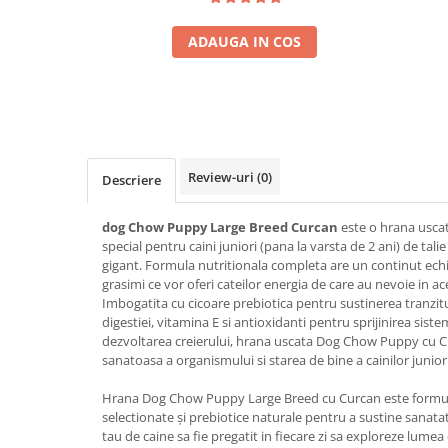
ADAUGA IN COS
Review-uri
(0)
Descriere
dog Chow Puppy Large Breed Curcan
este o hrana usca
special pentru caini juniori (pana la varsta de 2 ani) de tali
gigant. Formula nutritionala completa are un continut echil
grasimi ce vor oferi cateilor energia de care au nevoie in a
Imbogatita cu cicoare prebiotica pentru sustinerea tranzitulu
digestiei, vitamina E si antioxidanti pentru sprijinirea sis
dezvoltarea creierului, hrana uscata Dog Chow Puppy cu C
sanatoasa a organismului si starea de bine a cainilor juniori
Hrana Dog Chow Puppy Large Breed cu Curcan este formul
selectionate și prebiotice naturale pentru a sustine sanatate
tau de caine sa fie pregatit in fiecare zi sa exploreze lumea