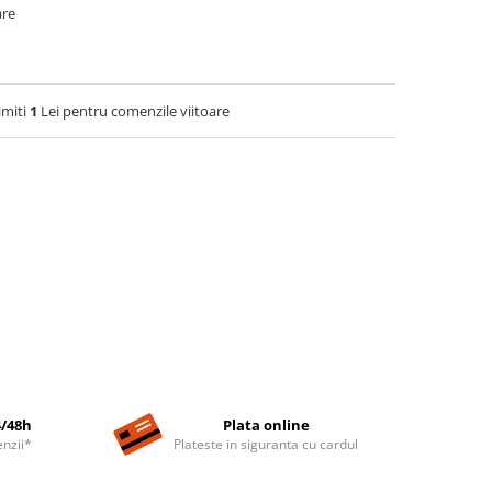
are
imiti
1
Lei pentru comenzile viitoare
4/48h
Plata online
nzii*
Plateste in siguranta cu cardul