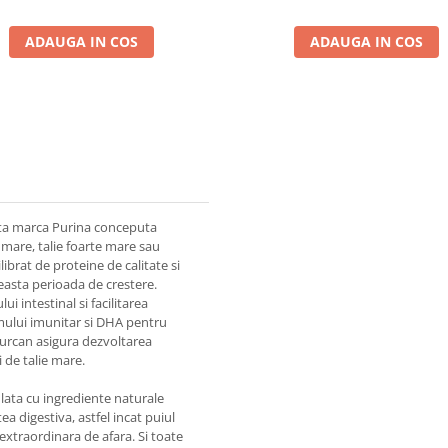
ADAUGA IN COS
ADAUGA IN COS
ta marca Purina conceputa
e mare, talie foarte mare sau
ibrat de proteine de calitate si
ceasta perioada de crestere.
i intestinal si facilitarea
temului imunitar si DHA pentru
urcan asigura dezvoltarea
 de talie mare.
ata cu ingrediente naturale
a digestiva, astfel incat puiul
 extraordinara de afara. Si toate