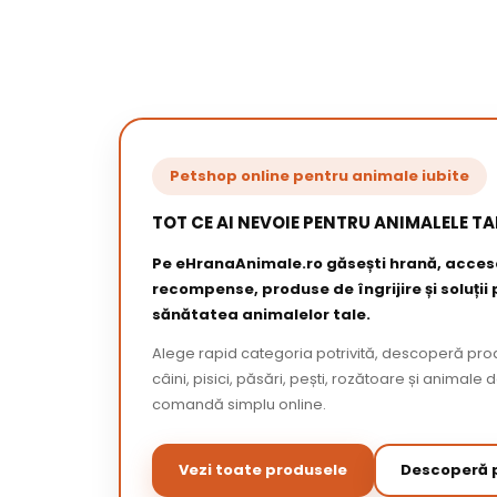
Petshop online pentru animale iubite
TOT CE AI NEVOIE PENTRU ANIMALELE TA
Pe eHranaAnimale.ro găsești hrană, acceso
recompense, produse de îngrijire și soluții
sănătatea animalelor tale.
Alege rapid categoria potrivită, descoperă pr
câini, pisici, păsări, pești, rozătoare și animale 
comandă simplu online.
Vezi toate produsele
Descoperă p