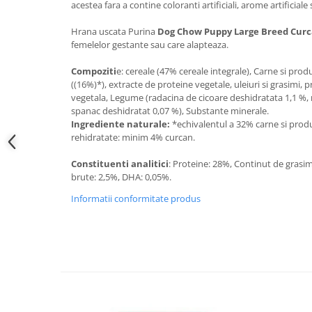
acestea fara a contine coloranti artificiali, arome artificial
Hrana uscata Purina
Dog Chow Puppy Large Breed Cur
femelelor gestante sau care alapteaza.
Compoziti
e: cereale (47% cereale integrale), Carne si pro
((16%)*), extracte de proteine vegetale, uleiuri si grasimi,
vegetala, Legume (radacina de cicoare deshidratata 1,1 %,
spanac deshidratat 0,07 %), Substante minerale.
Ingrediente naturale:
*echivalentul a 32% carne si prod
rehidratate: minim 4% curcan.
Constituenti analitici
: Proteine: 28%, Continut de grasim
brute: 2,5%, DHA: 0,05%.
Informatii conformitate produs