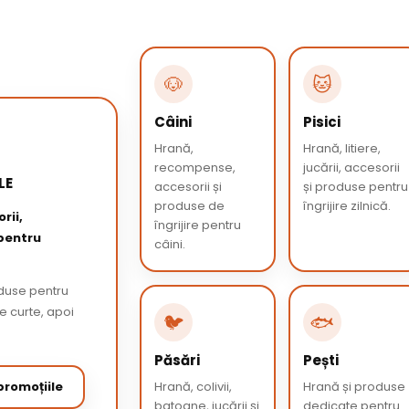
🐶
🐱
Câini
Pisici
Hrană,
Hrană, litiere,
recompense,
jucării, accesorii
LE
accesorii și
și produse pentru
produse de
îngrijire zilnică.
rii,
îngrijire pentru
 pentru
câini.
oduse pentru
de curte, apoi
🐦
🐟
Păsări
Pești
romoțiile
Hrană, colivii,
Hrană și produse
batoane, jucării și
dedicate pentru