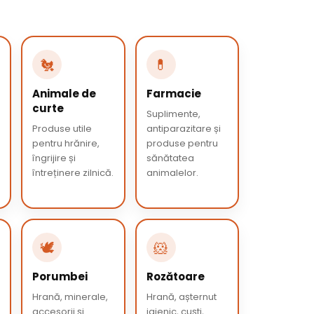
🐔
💊
Animale de
Farmacie
curte
Suplimente,
Produse utile
antiparazitare și
pentru hrănire,
produse pentru
îngrijire și
sănătatea
întreținere zilnică.
animalelor.
🕊️
🐹
Porumbei
Rozătoare
Hrană, minerale,
Hrană, așternut
accesorii și
igienic, cuști,