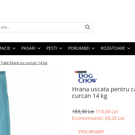
MACIE
PASARI
PESTI
PORUMBEI
ROZATOARE
Talie Mare cu curcan 14 kg
Hrana uscata pentru c
curcan 14 kg
183,30 Lei
114,04 Lei
Economisesti:
69,26
Lei
STOC EPUIZAT