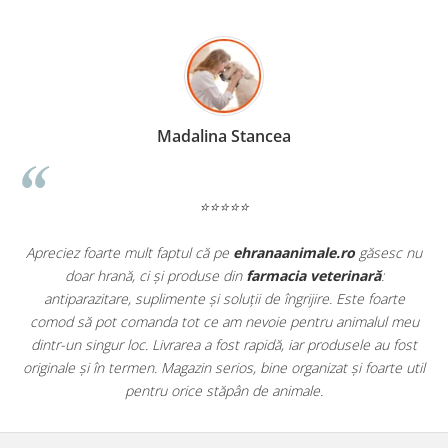
Madalina Stancea
⭐⭐⭐⭐⭐
Apreciez foarte mult faptul că pe
ehranaanimale.ro
găsesc nu
.
doar hrană, ci și produse din
farmacia veterinară
:
antiparazitare, suplimente și soluții de îngrijire. Este foarte
comod să pot comanda tot ce am nevoie pentru animalul meu
m
dintr-un singur loc. Livrarea a fost rapidă, iar produsele au fost
e
originale și în termen. Magazin serios, bine organizat și foarte util
t
pentru orice stăpân de animale.