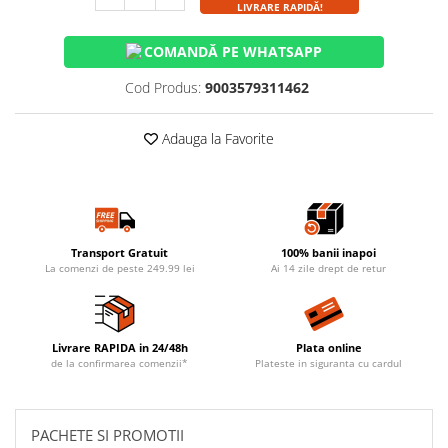
LIVRARE RAPIDĂ!
COMANDĂ PE WHATSAPP
Cod Produs:
9003579311462
Adauga la Favorite
Transport Gratuit
100% banii inapoi
La comenzi de peste 249.99 lei
Ai 14 zile drept de retur
Livrare RAPIDA in 24/48h
Plata online
de la confirmarea comenzii*
Plateste in siguranta cu cardul
PACHETE SI PROMOTII