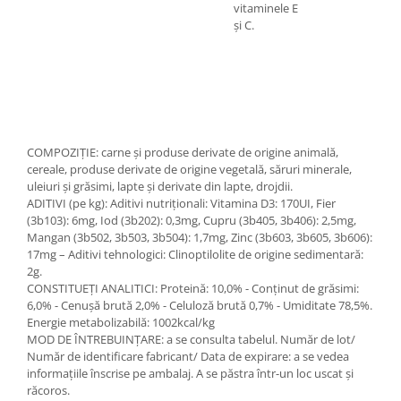
vitaminele E
și C.
COMPOZIȚIE: carne și produse derivate de origine animală,
cereale, produse derivate de origine vegetală, săruri minerale,
uleiuri și grăsimi, lapte și derivate din lapte, drojdii.
ADITIVI (pe kg): Aditivi nutriționali: Vitamina D3: 170UI, Fier
(3b103): 6mg, Iod (3b202): 0,3mg, Cupru (3b405, 3b406): 2,5mg,
Mangan (3b502, 3b503, 3b504): 1,7mg, Zinc (3b603, 3b605, 3b606):
17mg – Aditivi tehnologici: Clinoptilolite de origine sedimentară:
2g.
CONSTITUEȚI ANALITICI: Proteină: 10,0% - Conținut de grăsimi:
6,0% - Cenușă brută 2,0% - Celuloză brută 0,7% - Umiditate 78,5%.
Energie metabolizabilă: 1002kcal/kg
MOD DE ÎNTREBUINȚARE: a se consulta tabelul. Număr de lot/
Număr de identificare fabricant/ Data de expirare: a se vedea
informațiile înscrise pe ambalaj. A se păstra într-un loc uscat și
răcoros.