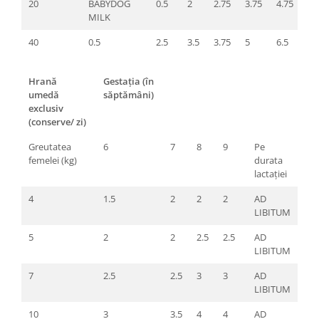
20
BABYDOG
0.5
2
2.75
3.75
4.75
MILK
40
0.5
2.5
3.5
3.75
5
6.5
Hrană
Gestația (în
umedă
săptămâni)
exclusiv
(conserve/ zi)
Greutatea
6
7
8
9
Pe
femelei (kg)
durata
lactației
4
1.5
2
2
2
AD
LIBITUM
5
2
2
2.5
2.5
AD
LIBITUM
7
2.5
2.5
3
3
AD
LIBITUM
10
3
3.5
4
4
AD