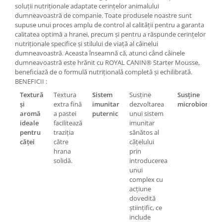
soluții nutriționale adaptate cerințelor animalului
dumneavoastră de companie. Toate produsele noastre sunt
supuse unui proces amplu de control al calității pentru a garanta
calitatea optimă a hranei, precum și pentru a răspunde cerințelor
nutriționale specifice și stilului de viață al câinelui
dumneavoastră. Aceasta înseamnă că, atunci când câinele
dumneavoastră este hrănit cu ROYAL CANIN® Starter Mousse,
beneficiază de o formulă nutrițională completă și echilibrată.
BENEFICII :
Textură
Textura
Sistem
Susține
Susține
și
extra fină
imunitar
dezvoltarea
microbiomul
aromă
a pastei
puternic
unui sistem
ideale
facilitează
imunitar
pentru
traziția
sănătos al
căței
către
cățelului
hrana
prin
solidă.
introducerea
unui
complex cu
acțiune
dovedită
științific, ce
include