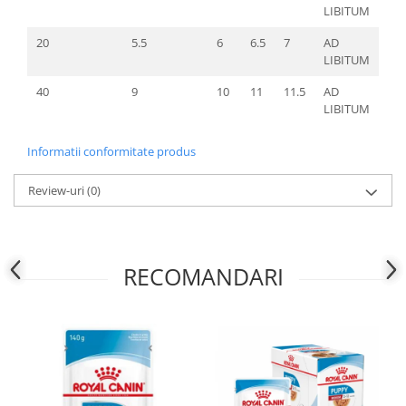
LIBITUM
20
5.5
6
6.5
7
AD
LIBITUM
40
9
10
11
11.5
AD
LIBITUM
Informatii conformitate produs
Review-uri
(0)
RECOMANDARI