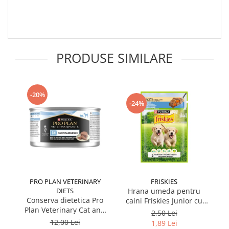
PRODUSE SIMILARE
-20%
-24%
PRO PLAN VETERINARY
FRISKIES
DIETS
Hrana umeda pentru
Conserva dietetica Pro
caini Friskies Junior cu
cai
Plan Veterinary Cat and
pui & mazare 85 gr
2,50 Lei
Dog Convalescence 195
12,00 Lei
1,89 Lei