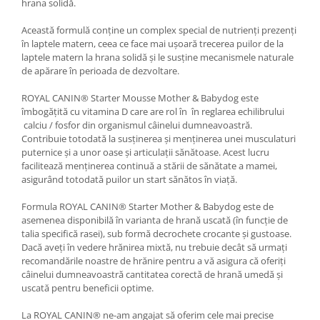
hrana solidă.
Această formulă conține un complex special de nutrienți prezenți
în laptele matern, ceea ce face mai ușoară trecerea puilor de la
laptele matern la hrana solidă și le susține mecanismele naturale
de apărare în perioada de dezvoltare.
ROYAL CANIN® Starter Mousse Mother & Babydog este
îmbogățită cu vitamina D care are rol în în reglarea echilibrului
calciu / fosfor din organismul câinelui dumneavoastră.
Contribuie totodată la susținerea și menținerea unei musculaturi
puternice și a unor oase și articulații sănătoase. Acest lucru
facilitează menținerea continuă a stării de sănătate a mamei,
asigurând totodată puilor un start sănătos în viață.
Formula ROYAL CANIN® Starter Mother & Babydog este de
asemenea disponibilă în varianta de hrană uscată (în funcție de
talia specifică rasei), sub formă decrochete crocante și gustoase.
Dacă aveți în vedere hrănirea mixtă, nu trebuie decât să urmați
recomandările noastre de hrănire pentru a vă asigura că oferiți
câinelui dumneavoastră cantitatea corectă de hrană umedă și
uscată pentru beneficii optime.
La ROYAL CANIN® ne-am angajat să oferim cele mai precise