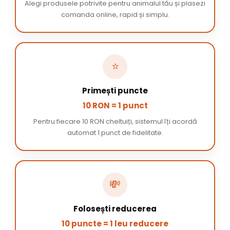
Alegi produsele potrivite pentru animalul tău și plasezi
comanda online, rapid și simplu.
⭐
Primești puncte
10 RON = 1 punct
Pentru fiecare 10 RON cheltuiți, sistemul îți acordă
automat 1 punct de fidelitate.
💸
Folosești reducerea
10 puncte = 1 leu reducere