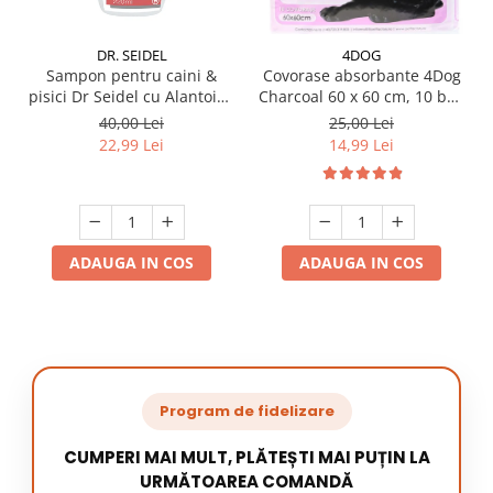
DR. SEIDEL
4DOG
Sampon pentru caini &
Covorase absorbante 4Dog
pisici Dr Seidel cu Alantoina
Charcoal 60 x 60 cm, 10 buc
220 ml
/ pachet
40,00 Lei
25,00 Lei
22,99 Lei
14,99 Lei
ADAUGA IN COS
ADAUGA IN COS
Program de fidelizare
CUMPERI MAI MULT, PLĂTEȘTI MAI PUȚIN LA
URMĂTOAREA COMANDĂ