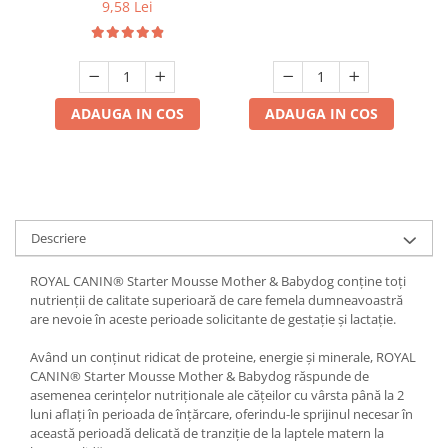
gr
9,58 Lei
ADAUGA IN COS
ADAUGA IN COS
Descriere
ROYAL CANIN® Starter Mousse Mother & Babydog conține toți
nutrienții de calitate superioară de care femela dumneavoastră
are nevoie în aceste perioade solicitante de gestație și lactație.
Având un conținut ridicat de proteine, energie și minerale, ROYAL
CANIN® Starter Mousse Mother & Babydog răspunde de
asemenea cerințelor nutriționale ale cățeilor cu vârsta până la 2
luni aflați în perioada de înțărcare, oferindu-le sprijinul necesar în
această perioadă delicată de tranziție de la laptele matern la