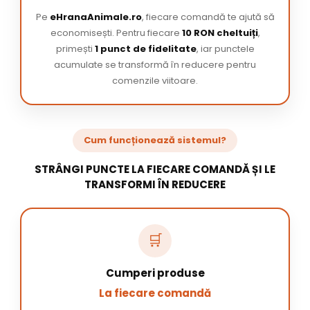
Pe
eHranaAnimale.ro
, fiecare comandă te ajută să
economisești. Pentru fiecare
10 RON cheltuiți
,
primești
1 punct de fidelitate
, iar punctele
acumulate se transformă în reducere pentru
comenzile viitoare.
Cum funcționează sistemul?
STRÂNGI PUNCTE LA FIECARE COMANDĂ ȘI LE
TRANSFORMI ÎN REDUCERE
🛒
Cumperi produse
La fiecare comandă