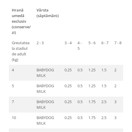
Hrană
Vârsta
umedă
(săptămâni)
exclusiv
(conserve/
zi)
Greutatea
2 - 3
3 - 4
4 -
5 - 6
6 - 7
7 - 8
la stadiul
5
de adult
(kg)
4
BABYDOG
0.25
0.5
1.25
1.5
2
MILK
5
BABYDOG
0.25
0.5
1.25
1.5
2
MILK
7
BABYDOG
0.25
0.5
1.75
2.5
3
MILK
10
BABYDOG
0.25
0.5
1.75
2.5
3
MILK