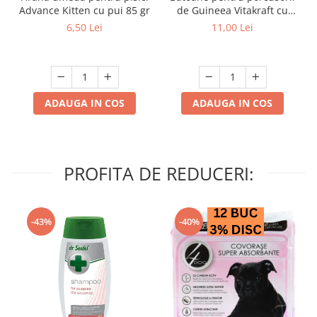
Advance Kitten cu pui 85 gr
de Guineea Vitakraft cu
struguri & nuci 2 buc
6,50 Lei
11,00 Lei
ADAUGA IN COS
ADAUGA IN COS
PROFITA DE REDUCERI:
-43%
-40%