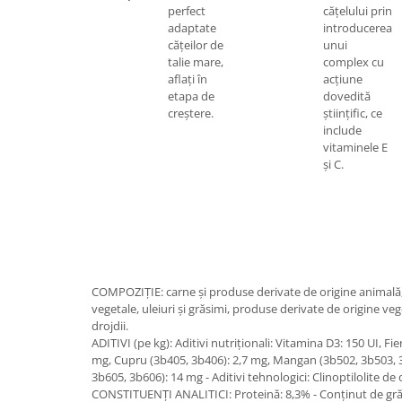
perfect
cățelului prin
adaptate
introducerea
cățeilor de
unui
talie mare,
complex cu
aflați în
acțiune
etapa de
dovedită
creștere.
științific, ce
include
vitaminele E
și C.
COMPOZIŢIE: carne şi produse derivate de origine animală,
vegetale, uleiuri şi grăsimi, produse derivate de origine ve
drojdii.
ADITIVI (pe kg): Aditivi nutriţionali: Vitamina D3: 150 UI, Fi
mg, Cupru (3b405, 3b406): 2,7 mg, Mangan (3b502, 3b503, 3
3b605, 3b606): 14 mg - Aditivi tehnologici: Clinoptilolite de
CONSTITUENŢI ANALITICI: Proteină: 8,3% - Conţinut de grăs