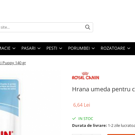
MACIE
PASARI
PESTI
PORUMBEI
ROZATOARE
i Puppy 140 gr
Hrana umeda pentru ca
6,64 Lei
IN STOC
Durata de livrare:
1-2 zile lucrato