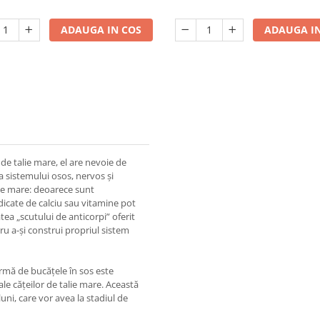
ADAUGA IN COS
ADAUGA IN
de talie mare, el are nevoie de
ea sistemului osos, nervos și
lie mare: deoarece sunt
idicate de calciu sau vitamine pot
tea „scutului de anticorpi” oferit
u a-și construi propriul sistem
ă de bucățele în sos este
ale cățeilor de talie mare. Această
luni, care vor avea la stadiul de