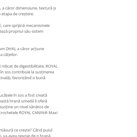
, a căror dimensiune, textură și
n etapa de creștere.
E, care sprijină mecanismele
dează propriul său sistem
um DHA), a căror acțiune
a cățeilor.
 ridicat de digestibilitate, ROYAL
 sos contribuie la susținerea
stinală), favorizând o bună
țele în sos a fost creată
ceastă hrană umedă îi oferă
susține un nivel sănătos de
de crochetele ROYAL CANIN® Maxi
e măsură ce crește? Când puiul
i, va avea nevoie de o hrană