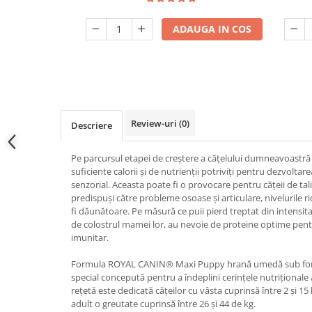
ADAUGA IN COS
Review-uri
(0)
Descriere
Pe parcursul etapei de creștere a cățelului dumneavoastră 
suficiente calorii și de nutrienții potriviți pentru dezvoltar
senzorial. Aceasta poate fi o provocare pentru cățeii de ta
predispuși către probleme osoase și articulare, nivelurile r
fi dăunătoare. Pe măsură ce puii pierd treptat din intensita
de colostrul mamei lor, au nevoie de proteine optime pentr
imunitar.
Formula ROYAL CANIN® Maxi Puppy hrană umedă sub form
special concepută pentru a îndeplini cerințele nutriționale 
rețetă este dedicată cățeilor cu vâsta cuprinsă între 2 și 15 
adult o greutate cuprinsă între 26 și 44 de kg.