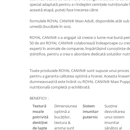
special adaptată pentru a-i îndeplini cerințele nutriționale î
această etapă, puteți face trecerea către
formulele ROYAL CANIN® Maxi Adult, disponibile atât sub 
umedă (bucățele în sos).
ROYAL CANIN® s-a angajat să creeze o lume mai bună pentru
50 de ani ROYAL CANIN® colaborează îndeaproape cu crescă
experți în animale de companie, împărtășind cunoștințe de s
științifice, pentru a crea o abordare dedicată soluțiilor nutr
Toate produsele ROYAL CANIN® sunt supuse unui proces amp
pentru a garanta calitatea optimă a hranei. Aceasta înseam
dumneavoastră este hrănit cu ROYAL CANIN® Maxi Puppy,
nutrițională completă și echilibrată.
BENEFICII :
Textură
Dimensiunea
Sistem
Susține
moale
optimă a
imunitar
dezvoltarea
potrivită
bucăților,
puternic
unui sistem
dentiției
textura &
imunitar
de lapte
aroma sunt
sănătos al