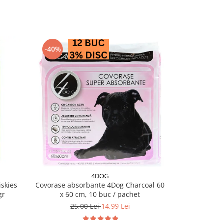
-40%
-28%
4DOG
PRO PL
skies
Covorase absorbante 4Dog Charcoal 60
Conserva diet
gr
x 60 cm, 10 buc / pachet
EN Ga
25,00 Lei
14,99 Lei
18