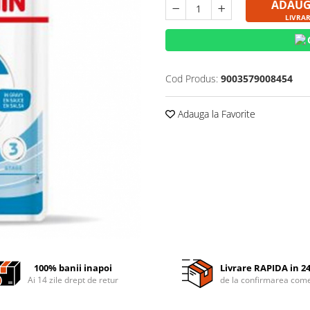
ADAUG
LIVRAR
Cod Produs:
9003579008454
Adauga la Favorite
100% banii inapoi
Livrare RAPIDA in 2
Ai 14 zile drept de retur
de la confirmarea come