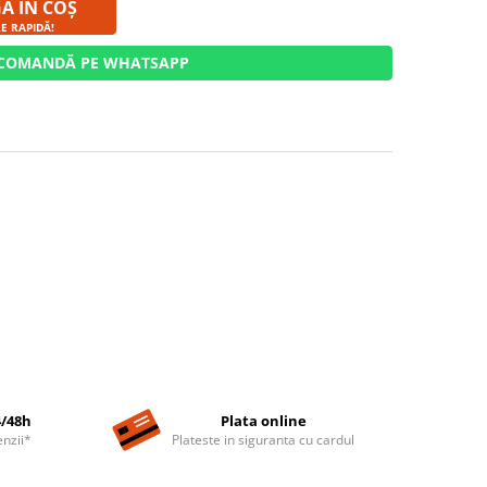
Ă ÎN COȘ
E RAPIDĂ!
COMANDĂ PE WHATSAPP
4/48h
Plata online
nzii*
Plateste in siguranta cu cardul