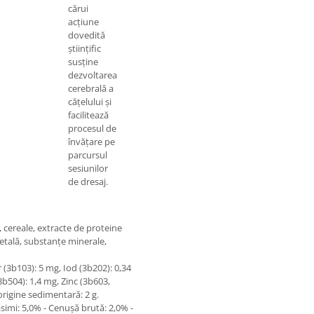
cărui
digestibilitate
acțiune
contribuie la
dovedită
susținerea
științific
echilibrului
susține
sănătos al
dezvoltarea
microbiomului
cerebrală a
intestinal,
cățelului și
favorizând
facilitează
sănătatea
procesul de
digestivă.
învățare pe
parcursul
sesiunilor
de dresaj.
 cereale, extracte de proteine
getală, substanţe minerale,
er (3b103): 5 mg, Iod (3b202): 0,34
b504): 1,4 mg, Zinc (3b603,
 origine sedimentară: 2 g.
imi: 5,0% - Cenuşă brută: 2,0% -