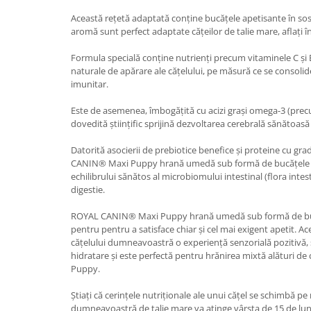
Această rețetă adaptată conține bucățele apetisante în sos
aromă sunt perfect adaptate cățeilor de talie mare, aflați î
Formula specială conține nutrienți precum vitaminele C și 
naturale de apărare ale cățelului, pe măsură ce se consoli
imunitar.
Este de asemenea, îmbogățită cu acizi grași omega-3 (prec
dovedită științific sprijină dezvoltarea cerebrală sănătoasă 
Datorită asocierii de prebiotice benefice și proteine cu grad
CANIN® Maxi Puppy hrană umedă sub formă de bucățele în
echilibrului sănătos al microbiomului intestinal (flora inte
digestie.
ROYAL CANIN® Maxi Puppy hrană umedă sub formă de bucă
pentru pentru a satisface chiar și cel mai exigent apetit. A
cățelului dumneavoastră o experiență senzorială pozitivă, 
hidratare și este perfectă pentru hrănirea mixtă alături 
Puppy.
Știați că cerințele nutriționale ale unui cățel se schimbă p
dumneavoastră de talie mare va atinge vârsta de 15 de lun