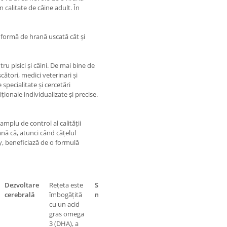
n calitate de câine adult. În
formă de hrană uscată cât și
 pisici și câini. De mai bine de
tori, medici veterinari și
pecialitate și cercetări
iționale individualizate și precise.
lu de control al calității
nă că, atunci când cățelul
 beneficiază de o formulă
Dezvoltare
Rețeta este
Susține
Asocierea de
cerebrală
îmbogățită
microbiomul
prebiotice
cu un acid
(MOS) și
gras omega
proteine cu
3 (DHA), a
grad ridicat de