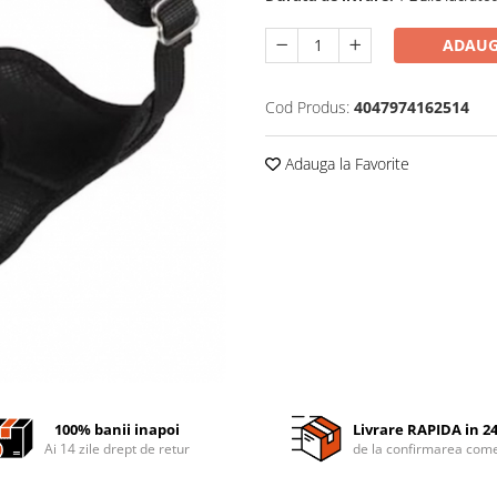
ADAUG
Cod Produs:
4047974162514
Adauga la Favorite
100% banii inapoi
Livrare RAPIDA in 2
Ai 14 zile drept de retur
de la confirmarea come