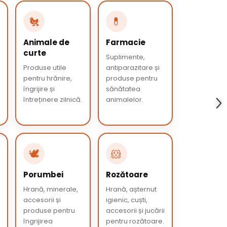
🐔
💊
Animale de
Farmacie
curte
Suplimente,
Produse utile
antiparazitare și
pentru hrănire,
produse pentru
îngrijire și
sănătatea
întreținere zilnică.
animalelor.
🕊️
🐹
Porumbei
Rozătoare
Hrană, minerale,
Hrană, așternut
accesorii și
igienic, cuști,
produse pentru
accesorii și jucării
îngrijirea
pentru rozătoare.