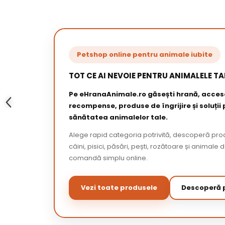
Petshop online pentru animale iubite
TOT CE AI NEVOIE PENTRU ANIMALELE TA
Pe eHranaAnimale.ro găsești hrană, acceso
recompense, produse de îngrijire și soluții
sănătatea animalelor tale.
Alege rapid categoria potrivită, descoperă pr
câini, pisici, păsări, pești, rozătoare și animale 
comandă simplu online.
Vezi toate produsele
Descoperă p