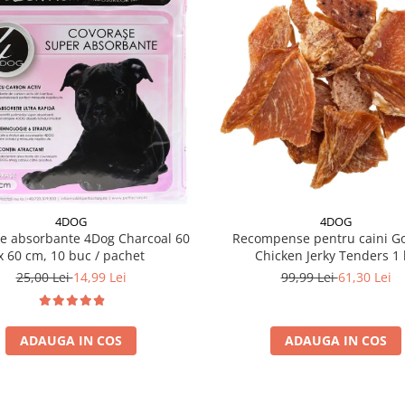
4DOG
4DOG
e absorbante 4Dog Charcoal 60
Recompense pentru caini G
x 60 cm, 10 buc / pachet
Chicken Jerky Tenders 1 
25,00 Lei
14,99 Lei
99,99 Lei
61,30 Lei
ADAUGA IN COS
ADAUGA IN COS