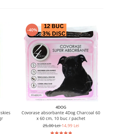
-40%
4DOG
skies
Covorase absorbante 4Dog Charcoal 60
Conserva pe
gr
x 60 cm, 10 buc / pachet
25,00 Lei
14,99 Lei