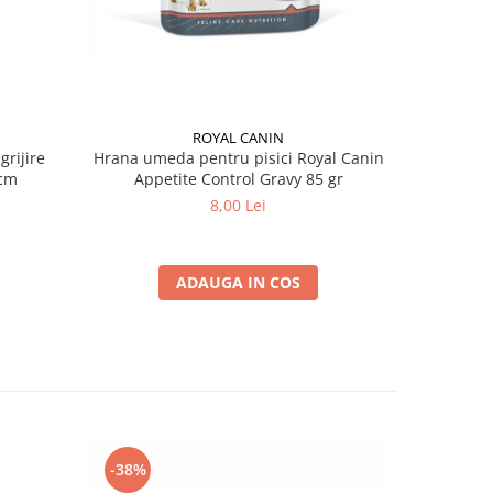
ROYAL CANIN
grijire
Hrana umeda pentru pisici Royal Canin
Hrana ume
 x 13 cm
Appetite Control Gravy 85 gr
Ag
8,00 Lei
ADAUGA IN COS
-38%