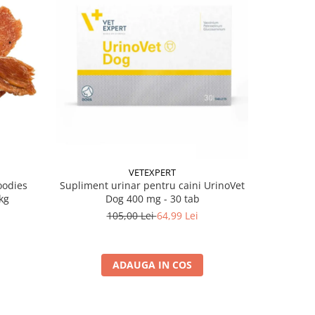
-38%
VETEXPERT
oodies
Supliment urinar pentru caini UrinoVet
Batoane pe
kg
Dog 400 mg - 30 tab
105,00 Lei
64,99 Lei
ADAUGA IN COS