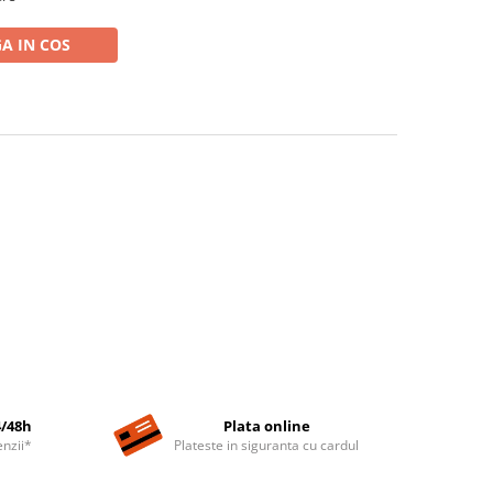
A IN COS
4/48h
Plata online
nzii*
Plateste in siguranta cu cardul