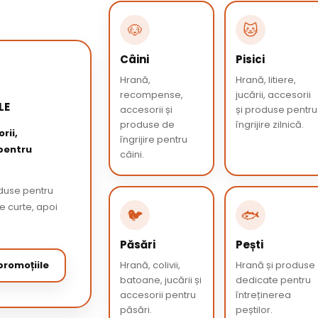
🐶
🐱
Câini
Pisici
Hrană,
Hrană, litiere,
recompense,
jucării, accesorii
LE
accesorii și
și produse pentru
produse de
îngrijire zilnică.
rii,
îngrijire pentru
 pentru
câini.
oduse pentru
de curte, apoi
🐦
🐟
Păsări
Pești
romoțiile
Hrană, colivii,
Hrană și produse
batoane, jucării și
dedicate pentru
accesorii pentru
întreținerea
păsări.
peștilor.