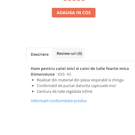
ADAUGA IN COS
Review-uri
(0)
Descriere
Ham pentru catei mici si caini de talie foarte mica
Dimensiune
: XXS- XS
Realizat din material din plasa respirabil si chinga
Confortabil de purtat datorita captuselii moi
Centura de talie reglabila infinit
Informatii conformitate produs