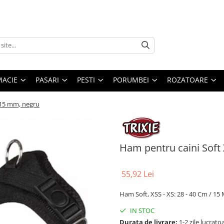
MACIE
PASARI
PESTI
PORUMBEI
ROZATOARE
/ 15 mm, negru
Ham pentru caini Soft 
55,92 Lei
Ham Soft, XSS - XS: 28 - 40 Cm / 1
IN STOC
Durata de livrare:
1-2 zile lucrato