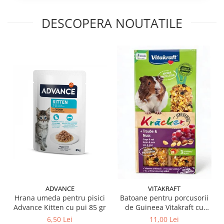
DESCOPERA NOUTATILE
ADVANCE
VITAKRAFT
Hrana umeda pentru pisici
Batoane pentru porcusorii
Advance Kitten cu pui 85 gr
de Guineea Vitakraft cu
struguri & nuci 2 buc
6,50 Lei
11,00 Lei