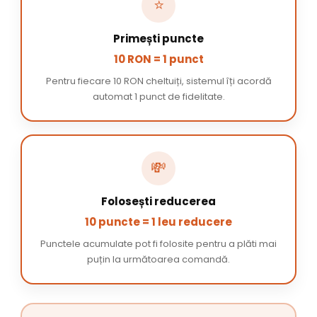
⭐
Primești puncte
10 RON = 1 punct
Pentru fiecare 10 RON cheltuiți, sistemul îți acordă
automat 1 punct de fidelitate.
💸
Folosești reducerea
10 puncte = 1 leu reducere
Punctele acumulate pot fi folosite pentru a plăti mai
puțin la următoarea comandă.