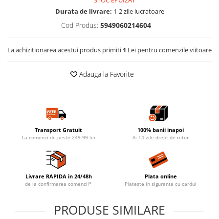
STOC EPUIZAT
Durata de livrare:
1-2 zile lucratoare
Cod Produs:
5949060214604
La achizitionarea acestui produs primiti
1
Lei pentru comenzile viitoare
Adauga la Favorite
Transport Gratuit
100% banii inapoi
La comenzi de peste 249.99 lei
Ai 14 zile drept de retur
Livrare RAPIDA in 24/48h
Plata online
de la confirmarea comenzii*
Plateste in siguranta cu cardul
PRODUSE SIMILARE