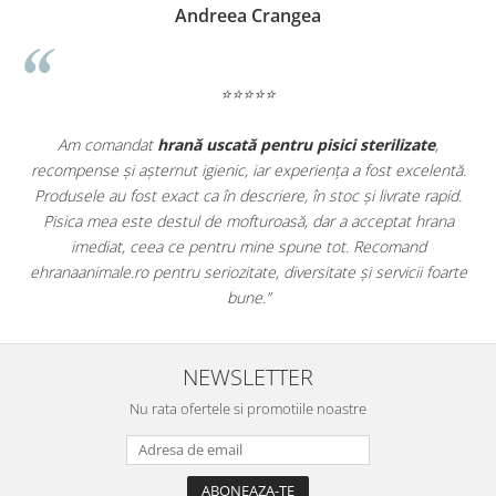
Madalina Stancea
⭐⭐⭐⭐⭐
te
,
Apreciez foarte mult faptul că pe
ehranaanimale.ro
găsesc 
elentă.
doar hrană, ci și produse din
farmacia veterinară
:
 rapid.
antiparazitare, suplimente și soluții de îngrijire. Este foarte
hrana
comod să pot comanda tot ce am nevoie pentru animalul me
d
dintr-un singur loc. Livrarea a fost rapidă, iar produsele au fos
 foarte
originale și în termen. Magazin serios, bine organizat și foarte u
pentru orice stăpân de animale.
NEWSLETTER
Nu rata ofertele si promotiile noastre