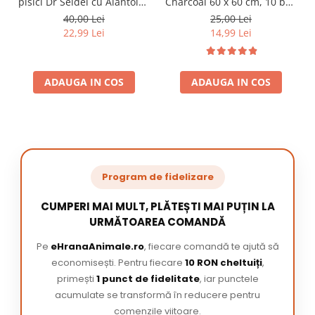
pisici Dr Seidel cu Alantoina
Charcoal 60 x 60 cm, 10 buc
220 ml
/ pachet
40,00 Lei
25,00 Lei
22,99 Lei
14,99 Lei
ADAUGA IN COS
ADAUGA IN COS
Program de fidelizare
CUMPERI MAI MULT, PLĂTEȘTI MAI PUȚIN LA
URMĂTOAREA COMANDĂ
Pe
eHranaAnimale.ro
, fiecare comandă te ajută să
economisești. Pentru fiecare
10 RON cheltuiți
,
primești
1 punct de fidelitate
, iar punctele
acumulate se transformă în reducere pentru
comenzile viitoare.