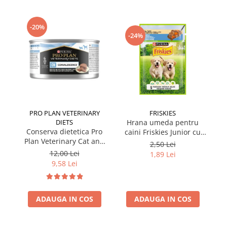
-20%
-24%
PRO PLAN VETERINARY
FRISKIES
DIETS
Hrana umeda pentru
Conserva dietetica Pro
caini Friskies Junior cu
cai
Plan Veterinary Cat and
pui & mazare 85 gr
2,50 Lei
Dog Convalescence 195
12,00 Lei
1,89 Lei
gr
9,58 Lei
ADAUGA IN COS
ADAUGA IN COS