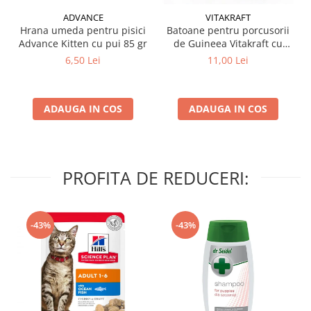
ADVANCE
VITAKRAFT
Hrana umeda pentru pisici
Batoane pentru porcusorii
Advance Kitten cu pui 85 gr
de Guineea Vitakraft cu
struguri & nuci 2 buc
6,50 Lei
11,00 Lei
ADAUGA IN COS
ADAUGA IN COS
PROFITA DE REDUCERI:
-43%
-43%