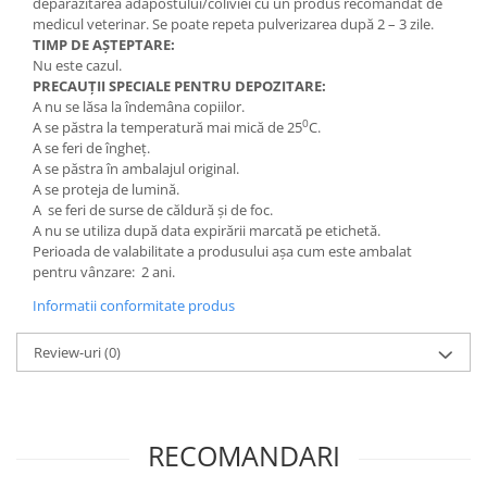
deparazitarea adăpostului/coliviei cu un produs recomandat de
medicul veterinar. Se poate repeta pulverizarea după 2 – 3 zile.
TIMP DE AȘTEPTARE:
Nu este cazul.
PRECAUŢII SPECIALE PENTRU DEPOZITARE:
A nu se lăsa la îndemâna copiilor.
0
A se păstra la temperatură mai mică de 25
C.
A se feri de îngheț.
A se păstra în ambalajul original.
A se proteja de lumină.
A se feri de surse de căldură și de foc.
A nu se utiliza după data expirării marcată pe etichetă.
Perioada de valabilitate a produsului așa cum este ambalat
pentru vânzare: 2 ani.
Informatii conformitate produs
Review-uri
(0)
RECOMANDARI