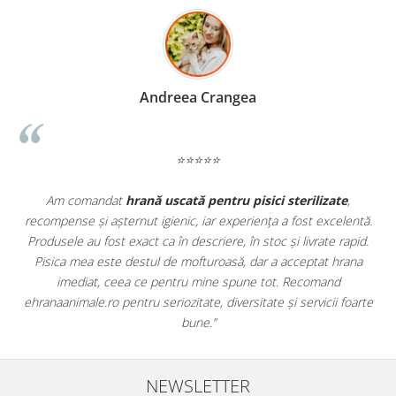
Madalina Stancea
⭐⭐⭐⭐⭐
e
,
Apreciez foarte mult faptul că pe
ehranaanimale.ro
găsesc n
lentă.
doar hrană, ci și produse din
farmacia veterinară
:
rapid.
antiparazitare, suplimente și soluții de îngrijire. Este foarte
rana
comod să pot comanda tot ce am nevoie pentru animalul me
dintr-un singur loc. Livrarea a fost rapidă, iar produsele au fos
foarte
originale și în termen. Magazin serios, bine organizat și foarte ut
pentru orice stăpân de animale.
NEWSLETTER