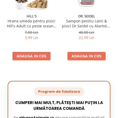
HILL'S
DR. SEIDEL
Hrana umeda pentru pisici
Sampon pentru caini &
Hill's Adult cu peste oceanic
pisici Dr Seidel cu Alantoina
85 gr
220 ml
7,00 Lei
40,00 Lei
3,99 Lei
22,99 Lei
ADAUGA IN COS
ADAUGA IN COS
Program de fidelizare
CUMPERI MAI MULT, PLĂTEȘTI MAI PUȚIN LA
URMĂTOAREA COMANDĂ
Pe
eHranaAnimale.ro
, fiecare comandă te ajută să