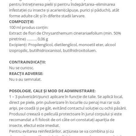
pentru întreținerea pielii și pentru îndepărtarea–eliminarea
infestației cu insecte și acarieni(căpușe, purici și păduchi), atât
forme adulte cât și în diferite stadii larvare.
COMPOZIȚIE:
100 ml produs conțin:
Extract de flori de Chrysanthemum cinerariaefolium (min. 50%
piretrine) ………. 0,06 g
Excipienți: Propilenglicol, dietilenglicol, monoetil eter, alcool
izopropilic, butilhidroxianisol, butilhidroxitoluen.
CONTRAINDICAȚII:
Nu se cunosc.
REACȚII ADVERSE:
Nu s-au semnalat.
POSOLOGIE, CALE ŞI MOD DE ADMINISTRARE:
1 – 3 pulverizări/punct aplicare în funcție de talie. Se aplică local,
direct pe piele, prin pulverizare în locurile cu penaj mai rar sub
aripi, pe coadă și pe gât, evitând contactul soluției cu ochii păsării.
Produsul creează o peliculă protectoare în jurul corpului și este
recomandat a fi folosit de ori câte ori constatați apariția de
insecte, efectul este imediat.
Pentru evitarea reinfestărilor, acțiunea se va combina și cu