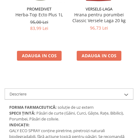
PROMEDIVET
VERSELE-LAGA
Herba-Top Ecto Plus 1L
Hrana pentru porumbei
Classic Versele Laga 20 kg
mu
95,00 Lei
96,73 Lei
83,99 Lei
ADAUGA IN COS
ADAUGA IN COS
Descriere
FORMA FARMACEUTICĂ:
soluție de uz extern
SPECII ȚINTĂ:
Păsări de curte (Găini, Curci, Gâște, Rațe, Bibilici),
Porumbei, Păsări de colivie.
INDICAȚII:
GALY ECO SPRAY conține piretrine, piretroizi naturali
biodegradabili, fără acțiune toxică pentru păsări. Se recomandă