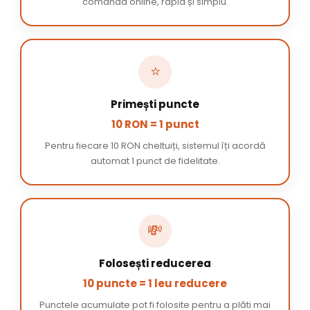
comanda online, rapid și simplu.
⭐
Primești puncte
10 RON = 1 punct
Pentru fiecare 10 RON cheltuiți, sistemul îți acordă
automat 1 punct de fidelitate.
💸
Folosești reducerea
10 puncte = 1 leu reducere
Punctele acumulate pot fi folosite pentru a plăti mai