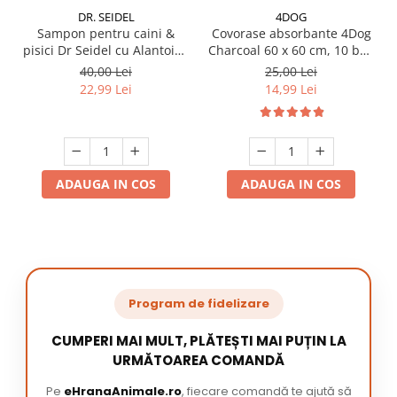
DR. SEIDEL
4DOG
Sampon pentru caini &
Covorase absorbante 4Dog
pisici Dr Seidel cu Alantoina
Charcoal 60 x 60 cm, 10 buc
220 ml
/ pachet
40,00 Lei
25,00 Lei
22,99 Lei
14,99 Lei
ADAUGA IN COS
ADAUGA IN COS
Program de fidelizare
CUMPERI MAI MULT, PLĂTEȘTI MAI PUȚIN LA
URMĂTOAREA COMANDĂ
Pe
eHranaAnimale.ro
, fiecare comandă te ajută să