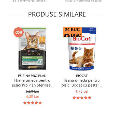
de la confirmarea comenzii*
Plateste in siguranta cu cardul
PRODUSE SIMILARE
-20%
PURINA PRO PLAN
BIOCAT
Hrana umeda pentru
Hrana umeda pentru
pisici Pro Plan Sterilised
pisici Biocat cu peste in
p
Nutrisavour cu pui in sos
sos 100 gr
Nu
5,50 Lei
1,76 Lei
85 gr
4,39 Lei