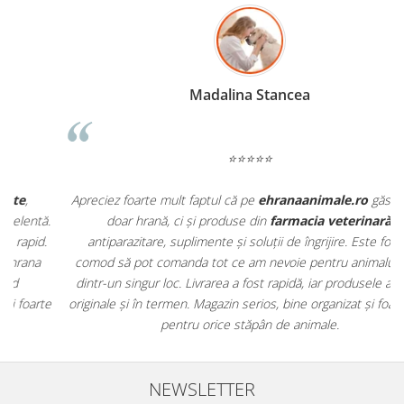
Madalina Stancea
⭐⭐⭐⭐⭐
Apreciez foarte mult faptul că pe
ehranaanimale.ro
găsesc nu
.
doar hrană, ci și produse din
farmacia veterinară
:
antiparazitare, suplimente și soluții de îngrijire. Este foarte
comod să pot comanda tot ce am nevoie pentru animalul meu
m
dintr-un singur loc. Livrarea a fost rapidă, iar produsele au fost
e
originale și în termen. Magazin serios, bine organizat și foarte util
t
pentru orice stăpân de animale.
NEWSLETTER