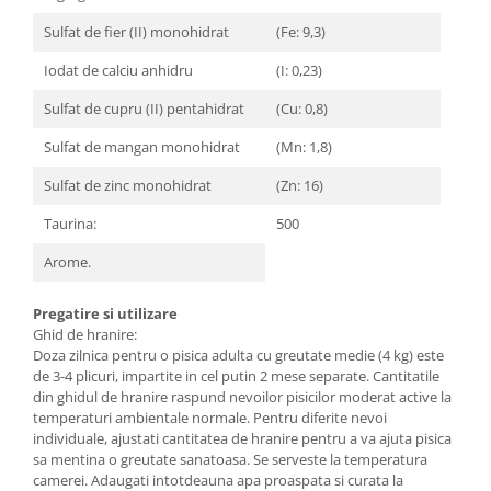
Sulfat de fier (II) monohidrat
(Fe: 9,3)
Iodat de calciu anhidru
(I: 0,23)
Sulfat de cupru (II) pentahidrat
(Cu: 0,8)
Sulfat de mangan monohidrat
(Mn: 1,8)
Sulfat de zinc monohidrat
(Zn: 16)
Taurina:
500
Arome.
Pregatire si utilizare
Ghid de hranire:
Doza zilnica pentru o pisica adulta cu greutate medie (4 kg) este
de 3-4 plicuri, impartite in cel putin 2 mese separate. Cantitatile
din ghidul de hranire raspund nevoilor pisicilor moderat active la
temperaturi ambientale normale. Pentru diferite nevoi
individuale, ajustati cantitatea de hranire pentru a va ajuta pisica
sa mentina o greutate sanatoasa. Se serveste la temperatura
camerei. Adaugati intotdeauna apa proaspata si curata la