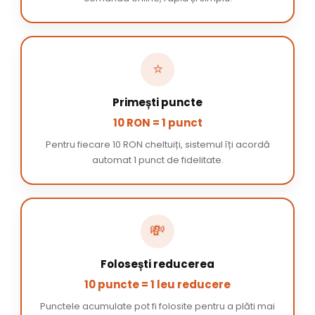
⭐
Primești puncte
10 RON = 1 punct
Pentru fiecare 10 RON cheltuiți, sistemul îți acordă
automat 1 punct de fidelitate.
💸
Folosești reducerea
10 puncte = 1 leu reducere
Punctele acumulate pot fi folosite pentru a plăti mai