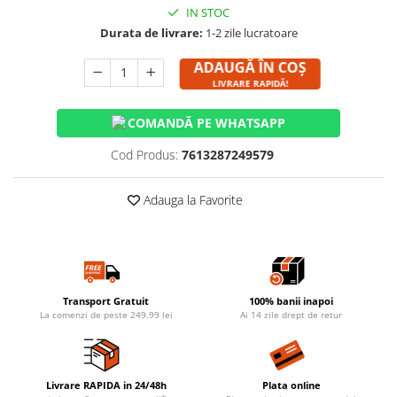
IN STOC
Durata de livrare:
1-2 zile lucratoare
ADAUGĂ ÎN COȘ
LIVRARE RAPIDĂ!
COMANDĂ PE WHATSAPP
Cod Produs:
7613287249579
Adauga la Favorite
Transport Gratuit
100% banii inapoi
La comenzi de peste 249.99 lei
Ai 14 zile drept de retur
Livrare RAPIDA in 24/48h
Plata online