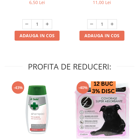
struguri & nuci 2 buc
6,50 Lei
11,00 Lei
ADAUGA IN COS
ADAUGA IN COS
PROFITA DE REDUCERI:
-43%
-40%