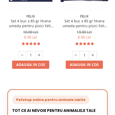
FELIX
FELIX
Set 4 buc x 85 gr Hrana
Set 4 buc x 85 gr Hrana
umeda pentru pisici Felix
umeda pentru pisici Felix
Fantastic vita & pui
Fantastic cu Peste Cambula
10,00 Lei
13,00 Lei
8,90 Lei
8,90 Lei
ADAUGA IN COS
ADAUGA IN COS
Petshop online pentru animale iubite
TOT CE AI NEVOIE PENTRU ANIMALELE TALE