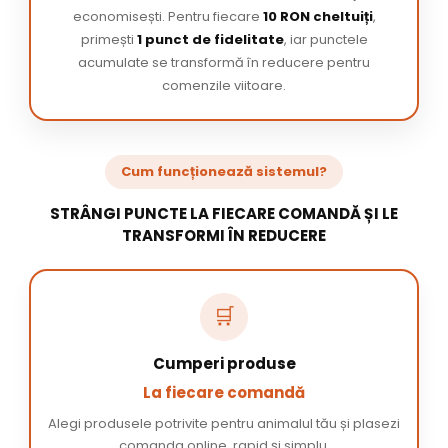
economisești. Pentru fiecare
10 RON cheltuiți
,
primești
1 punct de fidelitate
, iar punctele
acumulate se transformă în reducere pentru
comenzile viitoare.
Cum funcționează sistemul?
STRÂNGI PUNCTE LA FIECARE COMANDĂ ȘI LE
TRANSFORMI ÎN REDUCERE
🛒
Cumperi produse
La fiecare comandă
Alegi produsele potrivite pentru animalul tău și plasezi
comanda online, rapid și simplu.