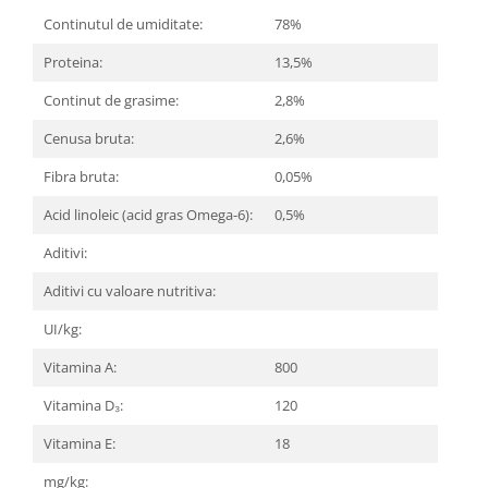
Continutul de umiditate:
78%
Proteina:
13,5%
Continut de grasime:
2,8%
Cenusa bruta:
2,6%
Fibra bruta:
0,05%
Acid linoleic (acid gras Omega-6):
0,5%
Aditivi:
Aditivi cu valoare nutritiva:
UI/kg:
Vitamina A:
800
Vitamina D₃:
120
Vitamina E:
18
mg/kg: