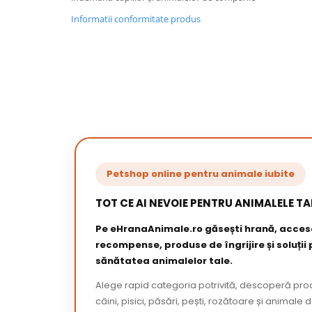
Informatii conformitate produs
Petshop online pentru animale iubite
TOT CE AI NEVOIE PENTRU ANIMALELE TA
Pe eHranaAnimale.ro găsești hrană, acceso
recompense, produse de îngrijire și soluții
sănătatea animalelor tale.
Alege rapid categoria potrivită, descoperă pr
câini, pisici, păsări, pești, rozătoare și animale 