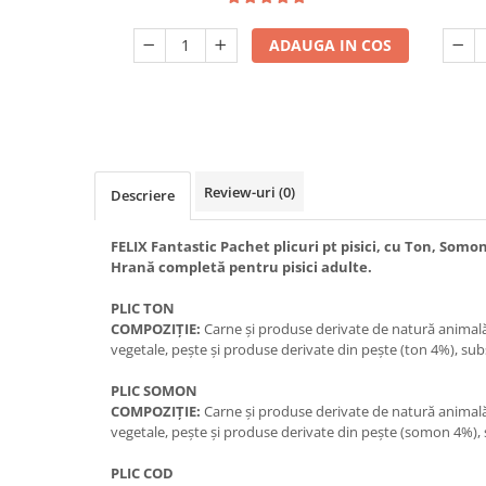
ADAUGA IN COS
Review-uri
(0)
Descriere
FELIX Fantastic Pachet plicuri pt pisici, cu Ton, Somo
Hrană completă pentru pisici adulte.
PLIC TON
COMPOZIŢIE:
Carne şi produse derivate de natură animală
vegetale, peşte şi produse derivate din peşte (ton 4%), sub
PLIC SOMON
COMPOZIŢIE:
Carne şi produse derivate de natură animală
vegetale, peşte şi produse derivate din peşte (somon 4%), 
PLIC COD