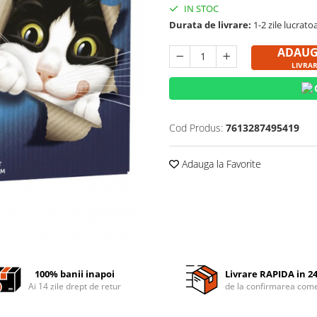
IN STOC
Durata de livrare:
1-2 zile lucrato
ADAUG
LIVRA
Cod Produs:
7613287495419
Adauga la Favorite
100% banii inapoi
Livrare RAPIDA in 2
Ai 14 zile drept de retur
de la confirmarea come