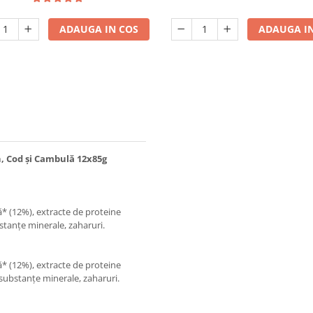
ADAUGA IN COS
ADAUGA IN
n, Cod şi Cambulă 12x85g
* (12%), extracte de proteine
stanţe minerale, zaharuri.
* (12%), extracte de proteine
substanţe minerale, zaharuri.