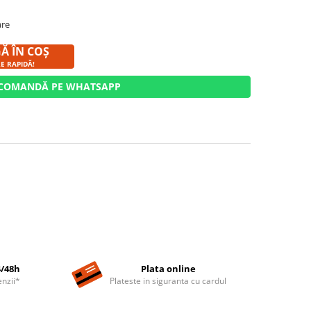
are
Ă ÎN COȘ
RE RAPIDĂ!
COMANDĂ PE WHATSAPP
4/48h
Plata online
nzii*
Plateste in siguranta cu cardul