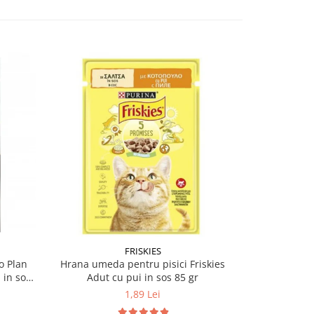
FRISKIES
o Plan
Hrana umeda pentru pisici Friskies
Hrana umeda 
 in sos
Adut cu pui in sos 85 gr
Orig
1,89 Lei