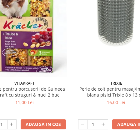
VITAKRAFT
TRIXIE
 pentru porcusorii de Guineea
Perie de colt pentru masaj/in
kraft cu struguri & nuci 2 buc
blana pisici Trixie 8
11,00 Lei
16,00 Lei
ADAUGA IN COS
ADAUGA I