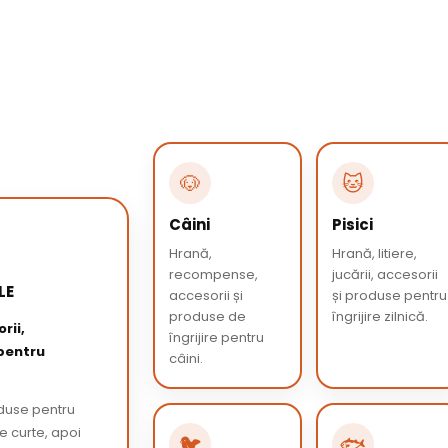
🐶
🐱
Câini
Pisici
Hrană,
Hrană, litiere,
recompense,
jucării, accesorii
LE
accesorii și
și produse pentru
produse de
îngrijire zilnică.
rii,
îngrijire pentru
 pentru
câini.
oduse pentru
de curte, apoi
🐦
🐟