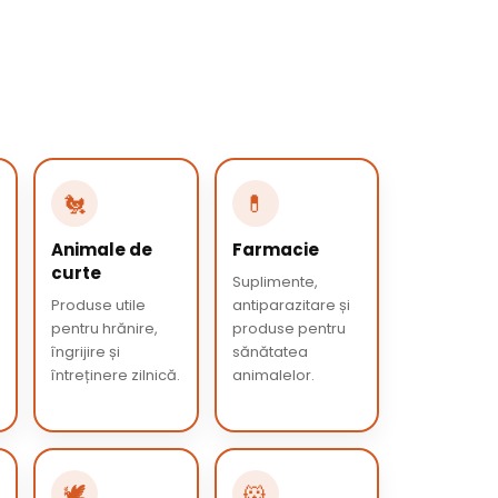
🐔
💊
Animale de
Farmacie
curte
Suplimente,
Produse utile
antiparazitare și
pentru hrănire,
produse pentru
îngrijire și
sănătatea
întreținere zilnică.
animalelor.
🕊️
🐹