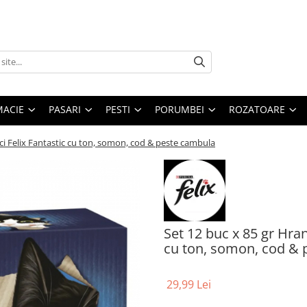
MACIE
PASARI
PESTI
PORUMBEI
ROZATOARE
ci Felix Fantastic cu ton, somon, cod & peste cambula
Set 12 buc x 85 gr Hra
cu ton, somon, cod & 
29,99 Lei