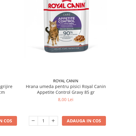
ROYAL CANIN
grijire
Hrana umeda pentru pisici Royal Canin
Hrana ume
 x 13 cm
Appetite Control Gravy 85 gr
Ag
8,00 Lei
N COS
ADAUGA IN COS