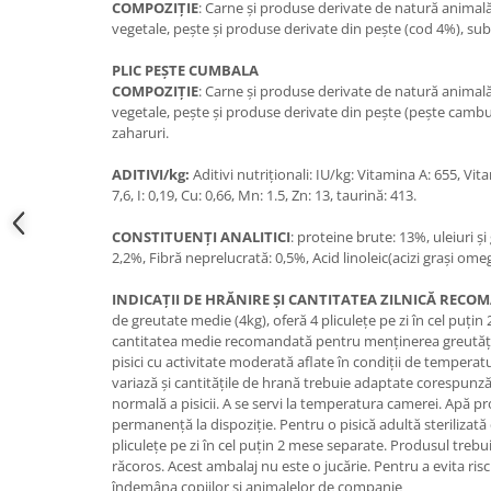
COMPOZIŢIE
: Carne şi produse derivate de natură animală
vegetale, peşte şi produse derivate din peşte (cod 4%), sub
PLIC PEŞTE CUMBALA
COMPOZIŢIE
: Carne şi produse derivate de natură animală
vegetale, peşte şi produse derivate din peşte (peşte cambu
zaharuri.
ADITIVI/kg:
Aditivi nutriţionali: IU/kg: Vitamina A: 655, Vit
7,6, I: 0,19, Cu: 0,66, Mn: 1.5, Zn: 13, taurină: 413.
CONSTITUENŢI ANALITICI
: proteine brute: 13%, uleiuri ş
2,2%, Fibră neprelucrată: 0,5%, Acid linoleic(acizi graşi omeg
INDICAŢII DE HRĂNIRE ŞI CANTITATEA ZILNICĂ REC
de greutate medie (4kg), oferă 4 pliculeţe pe zi în cel puţi
cantitatea medie recomandată pentru menţinerea greutăţii 
pisici cu activitate moderată aflate în condiţii de tempera
variază şi cantităţile de hrană trebuie adaptate corespun
normală a pisicii. A se servi la temperatura camerei. Apă pro
permanenţă la dispoziţie. Pentru o pisică adultă sterilizată
pliculeţe pe zi în cel puţin 2 mese separate. Produsul trebui
răcoros. Acest ambalaj nu este o jucărie. Pentru a evita riscu
îndemâna copiilor şi animalelor de companie