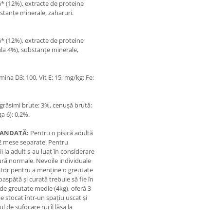
* (12%), extracte de proteine
stanţe minerale, zaharuri.
* (12%), extracte de proteine
la 4%), substanţe minerale,
amina D3: 100, Vit E: 15, mg/kg: Fe:
i grăsimi brute: 3%, cenuşă brută:
a 6): 0,2%.
OMANDATĂ:
Pentru o pisică adultă
n 2 mese separate. Pentru
la adult s-au luat în considerare
tură normale. Nevoile individuale
zător pentru a menţine o greutate
aspătă şi curată trebuie să fie în
 de greutate medie (4kg), oferă 3
e stocat într-un spaţiu uscat şi
l de sufocare nu îl lăsa la