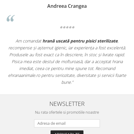
Madalina Stancea
⭐⭐⭐⭐⭐
e
,
Apreciez foarte mult faptul că pe
ehranaanimale.ro
găsesc n
entă.
doar hrană, ci și produse din
farmacia veterinară
:
apid.
antiparazitare, suplimente și soluții de îngrijire. Este foarte
ana
comod să pot comanda tot ce am nevoie pentru animalul meu
dintr-un singur loc. Livrarea a fost rapidă, iar produsele au fost
foarte
originale și în termen. Magazin serios, bine organizat și foarte uti
pentru orice stăpân de animale.
NEWSLETTER
Nu rata ofertele si promotiile noastre