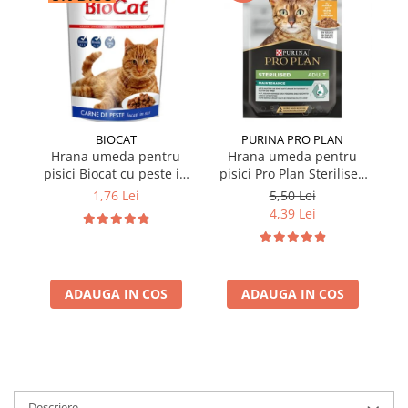
BIOCAT
PURINA PRO PLAN
Hrana umeda pentru
Hrana umeda pentru
pisici Biocat cu peste in
pisici Pro Plan Sterilised
p
sos 100 gr
Nutrisavour cu pui in sos
Nu
1,76 Lei
5,50 Lei
85 gr
4,39 Lei
ADAUGA IN COS
ADAUGA IN COS
Descriere