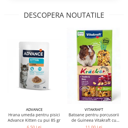
DESCOPERA NOUTATILE
ADVANCE
VITAKRAFT
Hrana umeda pentru pisici
Batoane pentru porcusorii
Advance Kitten cu pui 85 gr
de Guineea Vitakraft cu
struguri & nuci 2 buc
6,50 Lei
11,00 Lei