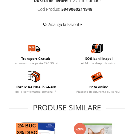
Durata de livrare:
1-2 zile lucratoare
Cod Produs:
5949060211948
Adauga la Favorite
Transport Gratuit
100% banii inapoi
La comenzi de peste 249.99 lei
Ai 14 zile drept de retur
Livrare RAPIDA in 24/48h
Plata online
de la confirmarea comenzii*
Plateste in siguranta cu cardul
PRODUSE SIMILARE
-20%