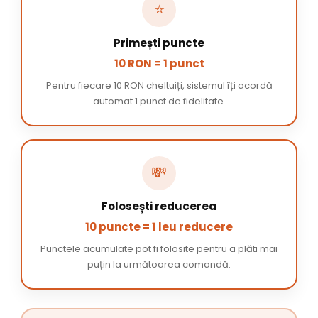
⭐
Primești puncte
10 RON = 1 punct
Pentru fiecare 10 RON cheltuiți, sistemul îți acordă
automat 1 punct de fidelitate.
💸
Folosești reducerea
10 puncte = 1 leu reducere
Punctele acumulate pot fi folosite pentru a plăti mai
puțin la următoarea comandă.