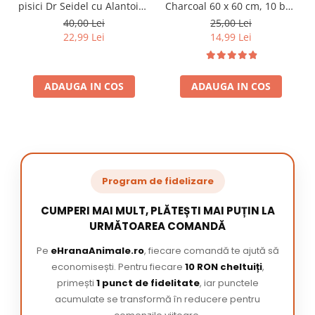
pisici Dr Seidel cu Alantoina
Charcoal 60 x 60 cm, 10 buc
220 ml
/ pachet
40,00 Lei
25,00 Lei
22,99 Lei
14,99 Lei
ADAUGA IN COS
ADAUGA IN COS
Program de fidelizare
CUMPERI MAI MULT, PLĂTEȘTI MAI PUȚIN LA
URMĂTOAREA COMANDĂ
Pe
eHranaAnimale.ro
, fiecare comandă te ajută să
economisești. Pentru fiecare
10 RON cheltuiți
,
primești
1 punct de fidelitate
, iar punctele
acumulate se transformă în reducere pentru