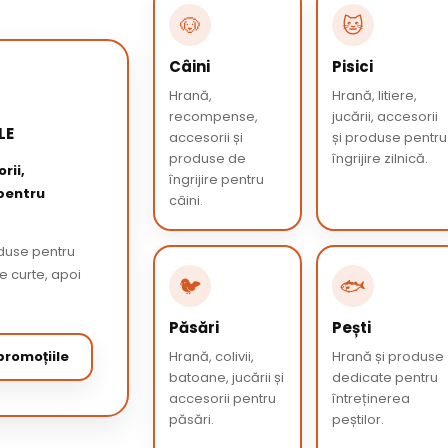
🐶
🐱
Câini
Pisici
Hrană,
Hrană, litiere,
recompense,
jucării, accesorii
LE
accesorii și
și produse pentru
produse de
îngrijire zilnică.
rii,
îngrijire pentru
 pentru
câini.
oduse pentru
de curte, apoi
🐦
🐟
Păsări
Pești
romoțiile
Hrană, colivii,
Hrană și produse
batoane, jucării și
dedicate pentru
accesorii pentru
întreținerea
păsări.
peștilor.