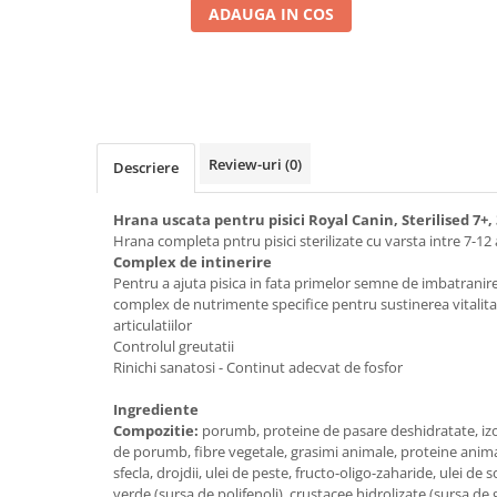
ADAUGA IN COS
Review-uri
(0)
Descriere
Hrana uscata pentru pisici Royal Canin, Sterilised 7+,
Hrana completa pntru pisici sterilizate cu varsta intre 7-12 
Complex de intinerire
Pentru a ajuta pisica in fata primelor semne de imbatranire
complex de nutrimente specifice pentru sustinerea vitalitat
articulatiilor
Controlul greutatii
Rinichi sanatosi - Continut adecvat de fosfor
Ingrediente
Compozitie:
porumb, proteine de pasare deshidratate, izo
de porumb, fibre vegetale, grasimi animale, proteine anima
sfecla, drojdii, ulei de peste, fructo-oligo-zaharide, ulei de s
verde (sursa de polifenoli), crustacee hidrolizate (sursa de