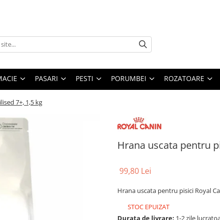
MACIE
PASARI
PESTI
PORUMBEI
ROZATOARE
lised 7+, 1,5 kg
Hrana uscata pentru pis
99,80 Lei
Hrana uscata pentru pisici Royal Can
STOC EPUIZAT
Durata de livrare:
1-2 zile lucrato