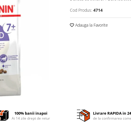
Cod Produs:
4714
Adauga la Favorite
100% banii inapoi
Livrare RAPIDA in 2
Ai 14 zile drept de retur
de la confirmarea come