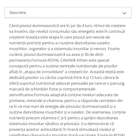
Descriere
Când pisoiul dumneavostră are în jur de 4 luni, ritmul de creștere
va încetini, dar nivelul consumului său energetic este în continuă
creștere! Aceasta este etapa în care pisoiul are nevoie de
nutrienții potriviți pentru a-i susține dezvoltarea oaselor,
mușchilor, organelor și a sistemului imunitar și nervos. Foarte
curând, pisoiul dumneavoastră va avea și 30 de dinți
permanenți.Formula ROYAL CANIN® Kitten este special
concepută pentru a susține cerințele nutriționale ale pisoilor
aflați în „etapa de consolidare” a creșterii lor. Această rețetă este
dedicată pisoilor cu vârsta cuprinsă între 4 și 12 luni, cărora le
oferă suportul nutrițional adecvat perioadei pe care ei o parcurg,
marcată de schimbări fizice și comportamentale
semnificative.Formula adaptată conține niveluri adecvate de
proteine, minerale și vitamine, pentru a răspunde cerințelor din
ce în ce mai mari de energie ale pisoiului dumneavoastă și a
susține dezvoltarea mușchilor și a oaselor. De asemenea, conține
nutrienți precum vitamina C și E pentru a sprijini dezvoltarea
sistemului imunitar sănătos al pisoiului. S-a demonstrat că
prezența acestor antioxidanți în hrană stimulează nivelul și
rapiditatea răspunsului imunitar după vaccinare. Formula ROYAL