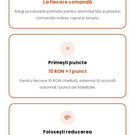
La fiecare comandă
Alegi produsele potrivite pentru animalul tău și plasezi
comanda online, rapid și simplu.
⭐
Primești puncte
10 RON = 1 punct
Pentru fiecare 10 RON cheltuiți, sistemul îți acordă
automat 1 punct de fidelitate.
💸
Folosești reducerea