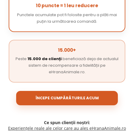
10 puncte = 1 leu reducere
Punctele acumulate pot fi folosite pentru a plăti mai
puțin la următoarea comandă.
15.000+
Peste
15.000 de clienți
beneficiază deja de actualul
sistem de recompensare a fidelității pe
eHranaAnimale.ro.
ÎNCEPE CUMPĂRĂTURILE ACUM
Ce spun clienții noștri:
Experiențele reale ale celor care au ales eHranaAnimale.ro