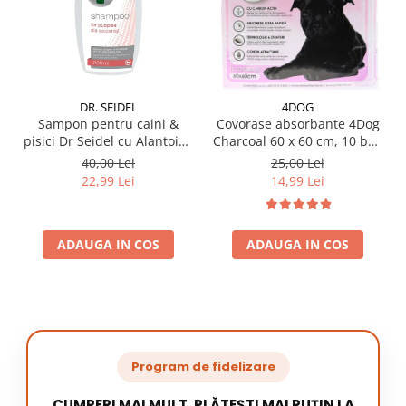
DR. SEIDEL
4DOG
Sampon pentru caini &
Covorase absorbante 4Dog
pisici Dr Seidel cu Alantoina
Charcoal 60 x 60 cm, 10 buc
220 ml
/ pachet
40,00 Lei
25,00 Lei
22,99 Lei
14,99 Lei
ADAUGA IN COS
ADAUGA IN COS
Program de fidelizare
CUMPERI MAI MULT, PLĂTEȘTI MAI PUȚIN LA