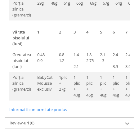
Porția
29g
48g
61g
66g
69g
67g
64g
61g
zilnică
(grame/zi)
Vârsta
1
2
3
4
5
6
7
pisoiului
(luni)
Greutatea
0.48 -
0.8 -
1.4
1.8 -
2.1
2.4
2.4
pisoiului
0.9
1.2
-
2.75
- 3
-
-
(luni)
2.1
3.9
3.9
Porția
BabyCat
1plic
1
1
1
1
1
zilnică
Mousse
+
plic
plic
plic
plic
plic
(grame/zi)
exclusiv
27g
+
+
+
+
+
40g
45g
48g
46g
43g
Informatii conformitate produs
Review-uri
(0)