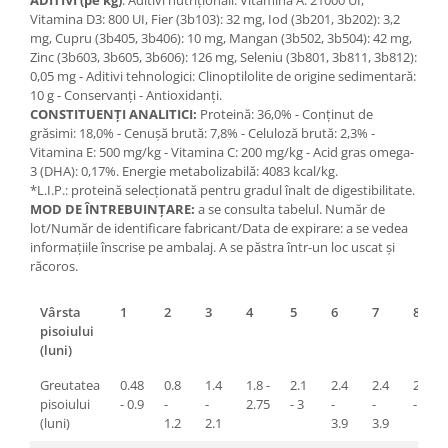
Vitamina D3: 800 UI, Fier (3b103): 32 mg, Iod (3b201, 3b202): 3,2
mg, Cupru (3b405, 3b406): 10 mg, Mangan (3b502, 3b504): 42 mg,
Zinc (3b603, 3b605, 3b606): 126 mg, Seleniu (3b801, 3b811, 3b812):
0,05 mg - Aditivi tehnologici: Clinoptilolite de origine sedimentară:
10 g - Conservanţi - Antioxidanţi.
CONSTITUENŢI ANALITICI:
Proteină: 36,0% - Conţinut de
grăsimi: 18,0% - Cenuşă brută: 7,8% - Celuloză brută: 2,3% -
Vitamina E: 500 mg/kg - Vitamina C: 200 mg/kg - Acid gras omega-
3 (DHA): 0,17%. Energie metabolizabilă: 4083 kcal/kg.
*L.I.P.: proteină selecţionată pentru gradul înalt de digestibilitate.
MOD DE ÎNTREBUINŢARE:
a se consulta tabelul. Număr de
lot/Număr de identificare fabricant/Data de expirare: a se vedea
informaţiile înscrise pe ambalaj. A se păstra într-un loc uscat şi
răcoros.
Vârsta
1
2
3
4
5
6
7
8
pisoiului
(luni)
Greutatea
0.48
0.8
1.4
1.8 -
2.1
2.4
2.4
2.7
pisoiului
- 0.9
-
-
2.75
- 3
-
-
- 4
(luni)
1.2
2.1
3.9
3.9