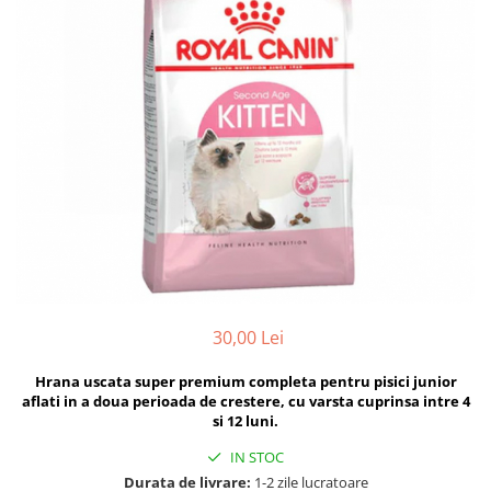
Hrana uscata
Hrana umeda
Hrana uscata caini
Hrana uscata
Hrana umeda pisici
Caine Junior
Caine Adult
Pisica Adult
Caine Senior
Pisica Junior
Oferta 2 saci
Pisica Senior
Igiena caini
Pisica Sterilizata
Ingrijire pisici
Cosmetica & produse de igiena
Covorase & Scutece
Asternut igienic
Solutii auriculare
Igiena pisici
Solutii curatare
Sampoane pisici
30,00 Lei
Solutii dentare
Oferte
Solutii oftalmice
Recompense pisici
Hrana uscata super premium completa pentru pisici junior
Oferte
aflati in a doua perioada de crestere, cu varsta cuprinsa intre 4
si 12 luni.
Recompense caini
IN STOC
Durata de livrare:
1-2 zile lucratoare