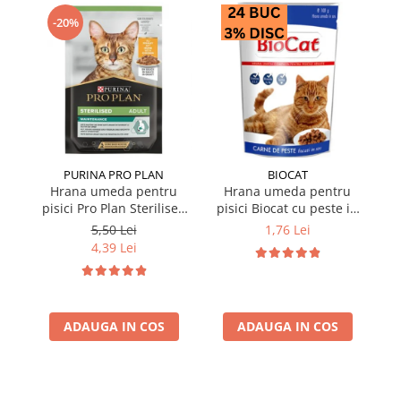
-20%
PURINA PRO PLAN
BIOCAT
Hrana umeda pentru
Hrana umeda pentru
pisici Pro Plan Sterilised
pisici Biocat cu peste in
p
Nutrisavour cu pui in sos
sos 100 gr
Nu
5,50 Lei
1,76 Lei
85 gr
4,39 Lei
ADAUGA IN COS
ADAUGA IN COS