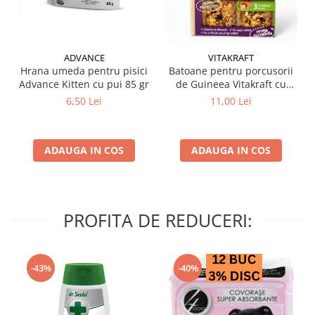
ADVANCE
VITAKRAFT
Hrana umeda pentru pisici
Batoane pentru porcusorii
Advance Kitten cu pui 85 gr
de Guineea Vitakraft cu
struguri & nuci 2 buc
6,50 Lei
11,00 Lei
ADAUGA IN COS
ADAUGA IN COS
PROFITA DE REDUCERI:
-43%
-40%