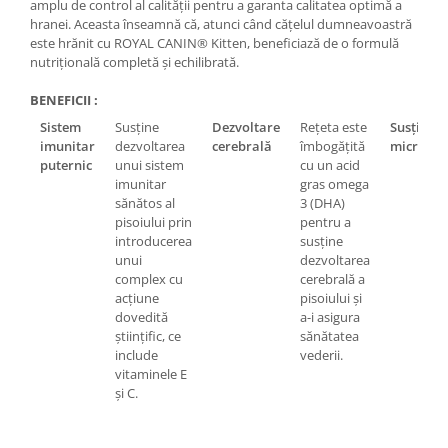
amplu de control al calității pentru a garanta calitatea optimă a
hranei. Aceasta înseamnă că, atunci când cățelul dumneavoastră
este hrănit cu ROYAL CANIN® Kitten, beneficiază de o formulă
nutrițională completă și echilibrată.
BENEFICII :
Sistem
Susține
Dezvoltare
Rețeta este
Susține
imunitar
dezvoltarea
cerebrală
îmbogățită
microbi
puternic
unui sistem
cu un acid
imunitar
gras omega
sănătos al
3 (DHA)
pisoiului prin
pentru a
introducerea
susține
unui
dezvoltarea
complex cu
cerebrală a
acțiune
pisoiului și
dovedită
a-i asigura
științific, ce
sănătatea
include
vederii.
vitaminele E
și C.