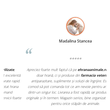
Madalina Stancea
⭐⭐⭐⭐⭐
Apreciez foarte mult faptul că pe
ehranaanimale.ro
găsesc nu
.
doar hrană, ci și produse din
farmacia veterinară
:
antiparazitare, suplimente și soluții de îngrijire. Este foarte
comod să pot comanda tot ce am nevoie pentru animalul meu
m
dintr-un singur loc. Livrarea a fost rapidă, iar produsele au fost
e
originale și în termen. Magazin serios, bine organizat și foarte util
t
pentru orice stăpân de animale.