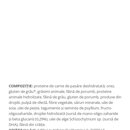
COMPOZIŢIE:
proteine de carne de pasăre deshidratată, orez,
gluten de grâu*, grăsimi animale, făină de porumb, proteine
animale hidrolizate, făină de grâu, gluten de porumb, produse din
drojdii, pulpă de sfeclă, fibre vegetale, săruri minerale, ulei de
soia, ulei de peşte, tegumente şi seminţe de psyllium, fructo-
oligozaharide, drojdie hidrolizată (sursă de mano-oligo-zaharide
şi beta glucani) (0,29%), ulei de alge Schizochytrium sp. (sursă de
DHA), făină din crăiţe.
ADITIVI (pe kg)
: Aditivi nutriţionali: Vitamina A: 21000 UI,