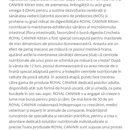
CANIN® Kitten este, de asemenea, îmbogățită cu acizi grași
omega-3 (DHA) pentru a susține dezvoltarea cerebrală și
sănătatea vederii.Datorită asocierii de prebiotice (MOS) și
proteine cu grad ridicat de digestibilitate ROYAL CANIN® Kitten
contribuie la menținerea echilibrului sănătos al microbiomului
intestinal (flora intestinală), favorizând o bună digestie.Crocheta
ROYAL CANIN® Kitten a fost special concepută pentru maxilarele
de mici dimensiuni ale pisoiului dumneavoastră. Aceasta are un
efect de periaj mecanic pe măsură ce pisoiul mestecă hrana,
ajutând astfel la menținerea sănătății dentare.Știați că cerințele
nutriționale ale unui pisoi se schimbă pe măsură ce crește? După
la vârsta de 12 luni, pisoiul dumneavoastră va avea nevoie de o
hrană special adaptată pentru a-îndeplini cerințele nutriționale în
calitate de pisică adultă. În această etapă, puteți face trecerea
către gama de produse ROYAL CANIN® dedicată pisicilor adulte,
disponibilă atât sub formă de hrană uscată, cât și umedă, ca pate,
bucățele în sos sau aspic. ROYAL CANIN® s-a angajat să creeze o
lume mai bună pentru pisici și câini. De mai bine de 50 de ani
ROYAL CANIN® colaborează îndeaproape cu crescători, medici
veterinari și experți în animale de companie, împărtășind
cunoștințe de specialitate și cercetări științifice, pentru a crea o
abordare dedicată soluțiilor nutriționale individualizate și
precise.Toate produsele ROYAL CANIN® sunt supuse unui proces