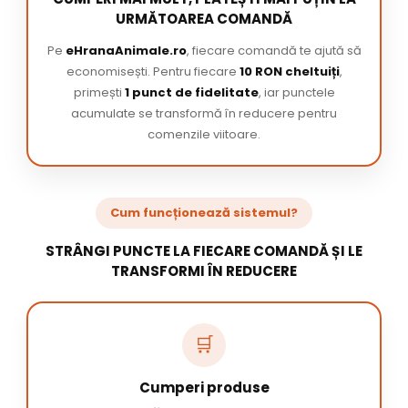
URMĂTOAREA COMANDĂ
Pe
eHranaAnimale.ro
, fiecare comandă te ajută să
economisești. Pentru fiecare
10 RON cheltuiți
,
primești
1 punct de fidelitate
, iar punctele
acumulate se transformă în reducere pentru
comenzile viitoare.
Cum funcționează sistemul?
STRÂNGI PUNCTE LA FIECARE COMANDĂ ȘI LE
TRANSFORMI ÎN REDUCERE
🛒
Cumperi produse