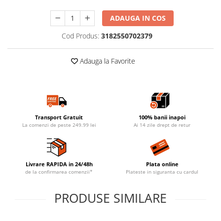
ADAUGA IN COS
Cod Produs:
3182550702379
Adauga la Favorite
Transport Gratuit
100% banii inapoi
La comenzi de peste 249.99 lei
Ai 14 zile drept de retur
Livrare RAPIDA in 24/48h
Plata online
de la confirmarea comenzii*
Plateste in siguranta cu cardul
PRODUSE SIMILARE