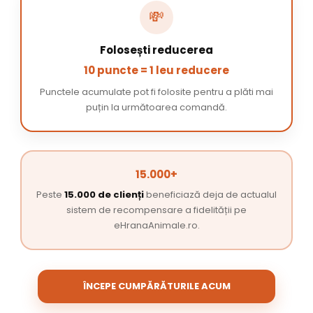
💸
Folosești reducerea
10 puncte = 1 leu reducere
Punctele acumulate pot fi folosite pentru a plăti mai
puțin la următoarea comandă.
15.000+
Peste
15.000 de clienți
beneficiază deja de actualul
sistem de recompensare a fidelității pe
eHranaAnimale.ro.
ÎNCEPE CUMPĂRĂTURILE ACUM