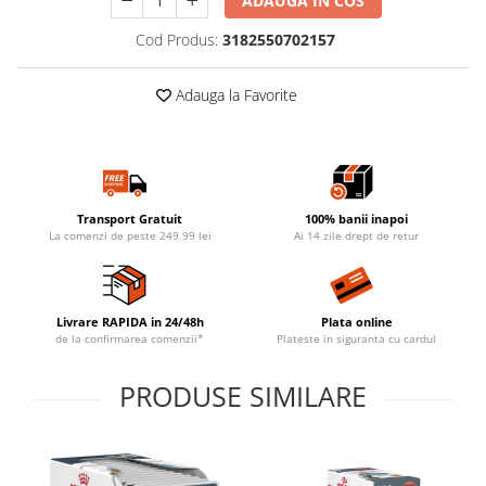
ADAUGA IN COS
Cod Produs:
3182550702157
Adauga la Favorite
Transport Gratuit
100% banii inapoi
La comenzi de peste 249.99 lei
Ai 14 zile drept de retur
Livrare RAPIDA in 24/48h
Plata online
de la confirmarea comenzii*
Plateste in siguranta cu cardul
PRODUSE SIMILARE