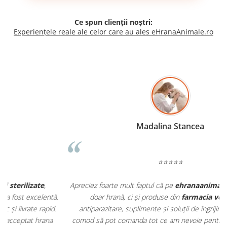
Ce spun clienții noștri:
Experiențele reale ale celor care au ales eHranaAnimale.ro
Madalina Stancea
⭐⭐⭐⭐⭐
Apreciez foarte mult faptul că pe
ehranaanimale.ro
găsesc nu
.
doar hrană, ci și produse din
farmacia veterinară
:
antiparazitare, suplimente și soluții de îngrijire. Este foarte
comod să pot comanda tot ce am nevoie pentru animalul meu
m