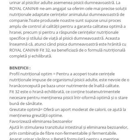
urinar al pisicilor adulte asemenea pisicii dumneavoastră. La
ROYAL CANIN® ne-am angajat sa oferim cele mai precise soluții
nutriționale adaptate cerințelor animalului dumneavoastră de
companie.Toate produsele noastre sunt supuse unui proces
amplu de control al calității pentru a garanta calitatea optimă a
hranei, precum și pentru a răspunde cerințelor nutriționale
specifice și stilului de viață al pisicii dumneavoastră. Aceasta
înseamnă că, atunci când pisica dumneavoastră este hrănită cu
ROYAL CANIN® Fit 32, ea beneficiază de o formulă nutrițională
completă și echilibrată.
BENEFICII :
Profil nutrițional optim = Pentru a acoperi toate cerințele
nutriționale impuse de organismul pisicii adulte, este nevoie de o
hranăconcepută pe baza unor nutrimente de înaltă calitate.
Fit 32 este o hrană echilibrată, ce conţine toatenutrimentele
necesare pentru menținerea pisicii într-oformă optimă și o stare
bună de sănătate.
Greutate optimă= Oferă un aport moderat de calorii, ce ajută la
menținerea greutății optime.
Favorizează eliminarea bezoarelor
Ajută în stimularea tranzitului intestinal şi eliminarea bezoarelor,
prin combinaţia de fibre non-fermentabile şi fermentabile.
Aparat urinar sănătos = Rețetă formulată pentru a menține