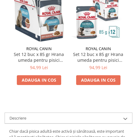
ROYAL CANIN
ROYAL CANIN
Set 12 buc x 85 gr Hrana
Set 12 buc x 85 gr Hrana
umeda pentru pisici
umeda pentru pisici
Royal Canin Urinary Care
Royal Canin Hairball Care
A
94,99 Lei
94,99 Lei
ADAUGA IN COS
ADAUGA IN COS
Descriere
Chiar dacă pisica adultă este activă și sănătoasă, este important
să îi mențineți sănătatea. Chiar și pisicile sănătoase au nevoie de