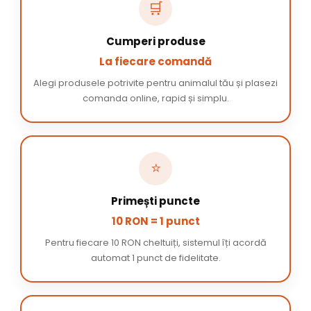
🛒
Cumperi produse
La fiecare comandă
Alegi produsele potrivite pentru animalul tău și plasezi
comanda online, rapid și simplu.
⭐
Primești puncte
10 RON = 1 punct
Pentru fiecare 10 RON cheltuiți, sistemul îți acordă
automat 1 punct de fidelitate.