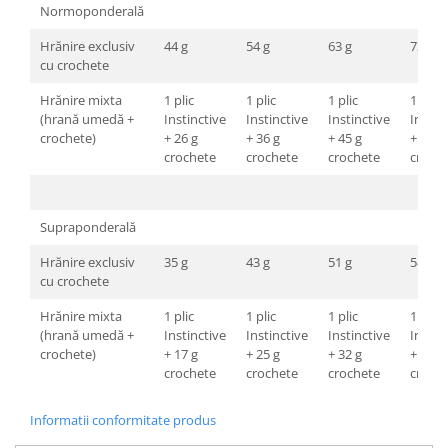
Normoponderală
Hrănire exclusiv
44 g
54 g
63 g
72 g
cu crochete
Hrănire mixta
1 plic
1 plic
1 plic
1 plic
(hrană umedă +
Instinctive
Instinctive
Instinctive
Instin
crochete)
+ 26 g
+ 36 g
+ 45 g
+ 54 g
crochete
crochete
crochete
croch
Supraponderală
Hrănire exclusiv
35 g
43 g
51 g
58 g
cu crochete
Hrănire mixta
1 plic
1 plic
1 plic
1 plic
(hrană umedă +
Instinctive
Instinctive
Instinctive
Instin
crochete)
+ 17 g
+ 25 g
+ 32 g
+ 39 g
crochete
crochete
crochete
croch
Informatii conformitate produs