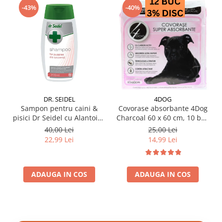
-43%
-40%
DR. SEIDEL
4DOG
Sampon pentru caini &
Covorase absorbante 4Dog
pisici Dr Seidel cu Alantoina
Charcoal 60 x 60 cm, 10 buc
220 ml
/ pachet
40,00 Lei
25,00 Lei
22,99 Lei
14,99 Lei
ADAUGA IN COS
ADAUGA IN COS