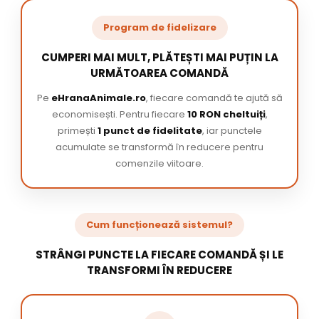
Program de fidelizare
CUMPERI MAI MULT, PLĂTEȘTI MAI PUȚIN LA
URMĂTOAREA COMANDĂ
Pe
eHranaAnimale.ro
, fiecare comandă te ajută să
economisești. Pentru fiecare
10 RON cheltuiți
,
primești
1 punct de fidelitate
, iar punctele
acumulate se transformă în reducere pentru
comenzile viitoare.
Cum funcționează sistemul?
STRÂNGI PUNCTE LA FIECARE COMANDĂ ȘI LE
TRANSFORMI ÎN REDUCERE