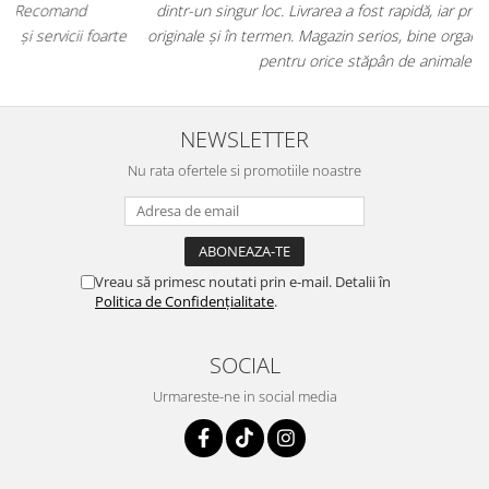
dintr-un singur loc. Livrarea a fost rapidă, iar produsele au fost
e
originale și în termen. Magazin serios, bine organizat și foarte util
t
pentru orice stăpân de animale.
NEWSLETTER
Nu rata ofertele si promotiile noastre
Vreau să primesc noutati prin e-mail. Detalii în
Politica de Confidențialitate
.
SOCIAL
Urmareste-ne in social media