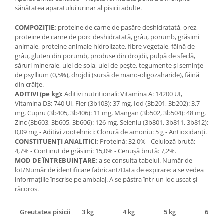
sănătatea aparatului urinar al pisicii adulte.
COMPOZIŢIE:
proteine de carne de pasăre deshidratată, orez,
proteine de carne de porc deshidratată, grâu, porumb, grăsimi
animale, proteine animale hidrolizate, fibre vegetale, făină de
grâu, gluten din porumb, produse din drojdii, pulpă de sfeclă,
săruri minerale, ulei de soia, ulei de peşte, tegumente şi seminţe
de psyllium (0,5%), drojdii (sursă de mano-oligozaharide), făină
din crăiţe.
ADITIVI (pe kg):
Aditivi nutriţionali: Vitamina A: 14200 UI,
Vitamina D3: 740 UI, Fier (3b103): 37 mg, Iod (3b201, 3b202): 3,7
mg, Cupru (3b405, 3b406): 11 mg, Mangan (3b502, 3b504): 48 mg,
Zinc (3b603, 3b605, 3b606): 126 mg, Seleniu (3b801, 3b811, 3b812):
0,09 mg - Aditivi zootehnici: Clorură de amoniu: 5 g - Antioxidanţi.
CONSTITUENŢI ANALITICI:
Proteină: 32,0% - Celuloză brută:
4,7% - Conţinut de grăsimi: 15,0% - Cenuşă brută: 7,2%.
MOD DE ÎNTREBUINŢARE:
a se consulta tabelul. Număr de
lot/Număr de identificare fabricant/Data de expirare: a se vedea
informaţiile înscrise pe ambalaj. A se păstra într-un loc uscat şi
răcoros.
Greutatea pisicii
3 kg
4 kg
5 kg
6 kg