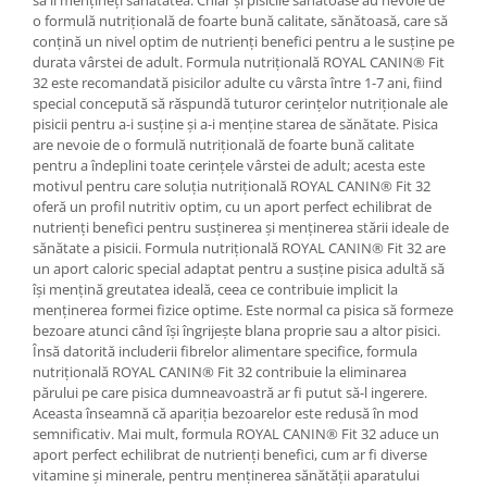
o formulă nutrițională de foarte bună calitate, sănătoasă, care să
conțină un nivel optim de nutrienți benefici pentru a le susține pe
durata vârstei de adult. Formula nutrițională ROYAL CANIN® Fit
32 este recomandată pisicilor adulte cu vârsta între 1-7 ani, fiind
special concepută să răspundă tuturor cerințelor nutriționale ale
pisicii pentru a-i susține și a-i menține starea de sănătate. Pisica
are nevoie de o formulă nutrițională de foarte bună calitate
pentru a îndeplini toate cerințele vârstei de adult; acesta este
motivul pentru care soluția nutrițională ROYAL CANIN® Fit 32
oferă un profil nutritiv optim, cu un aport perfect echilibrat de
nutrienți benefici pentru susținerea și menținerea stării ideale de
sănătate a pisicii. Formula nutrițională ROYAL CANIN® Fit 32 are
un aport caloric special adaptat pentru a susține pisica adultă să
își mențină greutatea ideală, ceea ce contribuie implicit la
menținerea formei fizice optime. Este normal ca pisica să formeze
bezoare atunci când își îngrijește blana proprie sau a altor pisici.
Însă datorită includerii fibrelor alimentare specifice, formula
nutrițională ROYAL CANIN® Fit 32 contribuie la eliminarea
părului pe care pisica dumneavoastră ar fi putut să-l ingerere.
Aceasta înseamnă că apariția bezoarelor este redusă în mod
semnificativ. Mai mult, formula ROYAL CANIN® Fit 32 aduce un
aport perfect echilibrat de nutrienți benefici, cum ar fi diverse
vitamine și minerale, pentru menținerea sănătății aparatului