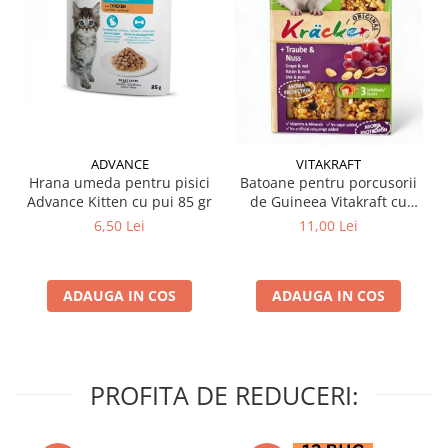
ADVANCE
VITAKRAFT
Hrana umeda pentru pisici
Batoane pentru porcusorii
Advance Kitten cu pui 85 gr
de Guineea Vitakraft cu
struguri & nuci 2 buc
6,50 Lei
11,00 Lei
ADAUGA IN COS
ADAUGA IN COS
PROFITA DE REDUCERI: