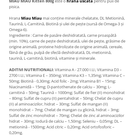
MIAU MIAU Kitten 800g
este o
hrana uscata
pentru puii de
pisica.
Hrana
Miau Miau
mai conține minerale chelatate, DL Metionină,
Taurină, L-Carnitină, Biotină și ulei de pește (sursă de Omega-3 și
Omega-6).
Ingrediente : Carne de pasăre deshidratată, carne proaspătă
(min. 10%), carne de pește deshidratată, ulei de pește, grăsime de
origine animală, proteine hidrolizate de origine animală, cereale,
făină de grâu, pulpă de sfeclă deshidratată, DL-metionină,
taurină, L-carnitină, biotină, vitamine și minerale.
ADITIVI NUTRITIONALI:
Vitamina A - 27.000 I.U.; Vitamina D3 –
2700 I.U.; Vitamina E – 350mg; Vitamina K3 – 1,35mg; Vitamina C –
50mg; Biotină - 0,30mg; Acid folic - 2mg; Vitamina B1 – 15mg;
Niacinamidă – 15mg; D-pantothenate de calciu – 30mg; L-
carnitină – 50mg; Taurină – 1000mg; Sulfat de fier (II) monohidrat
– 80mg; Sulfat de cupru (II) pentahidrat – 50mg; Chelat de cupru
(II) al aminoacizilor, hidrat – 30mg; Sulfat de mangan (II)
monohidrat – 7mg; Chelat de mangan cu glicină, hidrat – 3mg;
Sulfat de zinc monohidrat – 70mg; Chelat de zinc al aminoacizilor
hidrat – 30mg; Iodură de calciu – 1,50mg; Seleniu – 0,05mg; DL –
metionină - 1500mg; Acid citric – 0,20mg; Acid ortofosforic –
0,20mg.