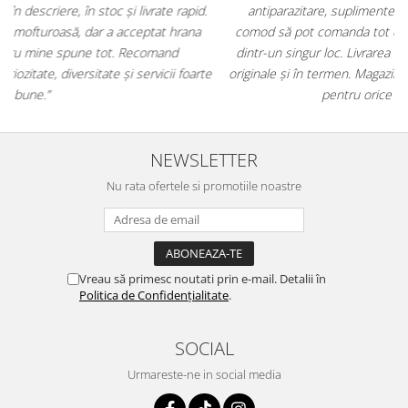
antiparazitare, suplimente și soluții de îngrijire. Este foarte
comod să pot comanda tot ce am nevoie pentru animalul meu
m
dintr-un singur loc. Livrarea a fost rapidă, iar produsele au fost
e
originale și în termen. Magazin serios, bine organizat și foarte util
t
pentru orice stăpân de animale.
NEWSLETTER
Nu rata ofertele si promotiile noastre
Vreau să primesc noutati prin e-mail. Detalii în
Politica de Confidențialitate
.
SOCIAL
Urmareste-ne in social media