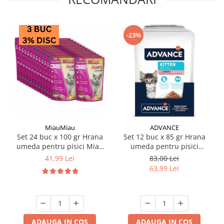
-23%
MiauMiau
ADVANCE
Set 24 buc x 100 gr Hrana
Set 12 buc x 85 gr Hrana
umeda pentru pisici Miau
umeda pentru pisici
Miau Kitten
Advance Kitten cu curcan
41,99 Lei
83,00 Lei
63,99 Lei
ADAUGA IN COS
ADAUGA IN COS