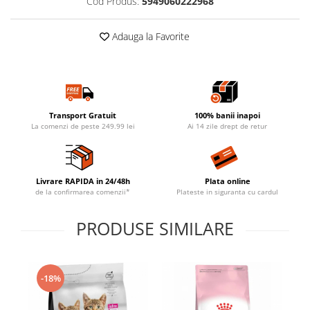
Cod Produs:
5949060222968
Adauga la Favorite
Transport Gratuit
100% banii inapoi
La comenzi de peste 249.99 lei
Ai 14 zile drept de retur
Livrare RAPIDA in 24/48h
Plata online
de la confirmarea comenzii*
Plateste in siguranta cu cardul
PRODUSE SIMILARE
-18%