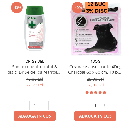
-43%
-40%
DR. SEIDEL
4DOG
Sampon pentru caini &
Covorase absorbante 4Dog
pisici Dr Seidel cu Alantoina
Charcoal 60 x 60 cm, 10 buc
220 ml
/ pachet
40,00 Lei
25,00 Lei
22,99 Lei
14,99 Lei
ADAUGA IN COS
ADAUGA IN COS