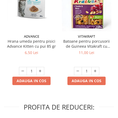
ADVANCE
VITAKRAFT
Hrana umeda pentru pisici
Batoane pentru porcusorii
Advance Kitten cu pui 85 gr
de Guineea Vitakraft cu
struguri & nuci 2 buc
6,50 Lei
11,00 Lei
ADAUGA IN COS
ADAUGA IN COS
PROFITA DE REDUCERI: