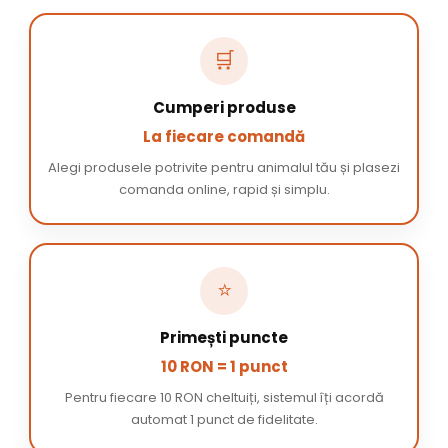
🛒
Cumperi produse
La fiecare comandă
Alegi produsele potrivite pentru animalul tău și plasezi
comanda online, rapid și simplu.
⭐
Primești puncte
10 RON = 1 punct
Pentru fiecare 10 RON cheltuiți, sistemul îți acordă
automat 1 punct de fidelitate.