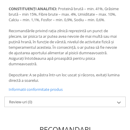
CONSTITUENȚI ANALITICI:
Proteină brută – min. 41%, Grăsime
brută – min 15%, Fibre brute – max. 4%, Umiditate – max. 10%,
Calciu – min. 1,1%, Fosfor – min. 0,9%, Sodiu – min. 0,6%.
Recomandările privind rația zilnică reprezintă un punct de
plecare, iar pisica ta ar putea avea nevoie de mai multă sau mai
puțină hrană, în funcție de vârstă, nivelul de activitate fizică și
temperamentul acesteia. În consecință, s-ar putea să fie nevoie
de ajustarea aportului alimentar al pisicii dumneavoastră.
Asigurați întotdeauna apă proaspătă pentru pisica
dumneavoastră.
Depozitare: A se păstra într-un loc uscat și răcoros, evitați lumina
directă a soarelui.
Informatii conformitate produs
Review-uri
(0)
RECOMANDARI