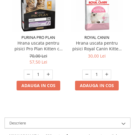
PURINA PRO PLAN
ROYAL CANIN
Hrana uscata pentru
Hrana uscata pentru
Se
pisici Pro Plan Kitten cu
pisici Royal Canin Kitten
pui 1,5 kg
400 gr
70,00 Lei
30,00 Lei
57,50 Lei
ADAUGA IN COS
ADAUGA IN COS
Descriere