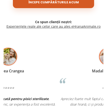
ÎNCEPE CUMPĂRĂTURILE ACUM
Ce spun clienții noștri:
Experiențele reale ale celor care au ales eHranaAnimale.ro
Madalina Stancea
⭐⭐⭐⭐⭐
Apreciez foarte mult faptul că pe
ehranaanimale.ro
găsesc nu
.
doar hrană, ci și produse din
farmacia veterinară
: