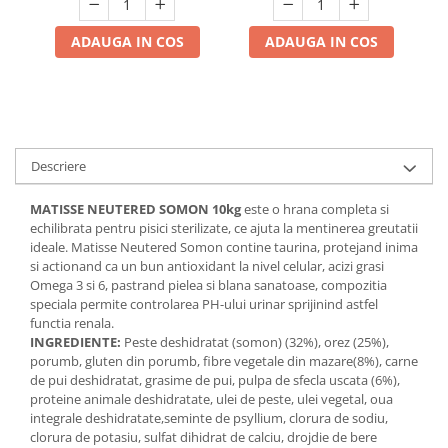
ADAUGA IN COS
ADAUGA IN COS
Descriere
MATISSE NEUTERED SOMON 10kg
este o hrana completa si
echilibrata pentru pisici sterilizate, ce ajuta la mentinerea greutatii
ideale. Matisse Neutered Somon contine taurina, protejand inima
si actionand ca un bun antioxidant la nivel celular, acizi grasi
Omega 3 si 6, pastrand pielea si blana sanatoase, compozitia
speciala permite controlarea PH-ului urinar sprijinind astfel
functia renala.
INGREDIENTE:
Peste deshidratat (somon) (32%), orez (25%),
porumb, gluten din porumb, fibre vegetale din mazare(8%), carne
de pui deshidratat, grasime de pui, pulpa de sfecla uscata (6%),
proteine animale deshidratate, ulei de peste, ulei vegetal, oua
integrale deshidratate,seminte de psyllium, clorura de sodiu,
clorura de potasiu, sulfat dihidrat de calciu, drojdie de bere