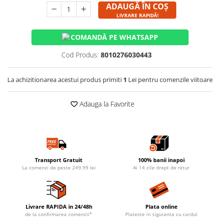
ADAUGĂ ÎN COȘ
LIVRARE RAPIDĂ!
COMANDĂ PE WHATSAPP
Cod Produs:
8010276030443
La achizitionarea acestui produs primiti
1
Lei pentru comenzile viitoare
Adauga la Favorite
Transport Gratuit
100% banii inapoi
La comenzi de peste 249.99 lei
Ai 14 zile drept de retur
Livrare RAPIDA in 24/48h
Plata online
de la confirmarea comenzii*
Plateste in siguranta cu cardul