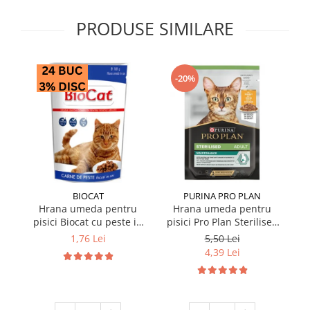
PRODUSE SIMILARE
-20%
BIOCAT
PURINA PRO PLAN
Hrana umeda pentru
Hrana umeda pentru
pisici Biocat cu peste in
pisici Pro Plan Sterilised
p
sos 100 gr
Nutrisavour cu pui in sos
Nu
1,76 Lei
5,50 Lei
85 gr
4,39 Lei