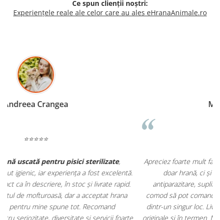
Ce spun clienții noștri:
Experiențele reale ale celor care au ales eHranaAnimale.ro
Madalina Stancea
⭐⭐⭐⭐⭐
Apreciez foarte mult faptul că pe
ehranaanimale.ro
găsesc nu
.
doar hrană, ci și produse din
farmacia veterinară
:
antiparazitare, suplimente și soluții de îngrijire. Este foarte
comod să pot comanda tot ce am nevoie pentru animalul meu
m
dintr-un singur loc. Livrarea a fost rapidă, iar produsele au fost
e
originale și în termen. Magazin serios, bine organizat și foarte util
t