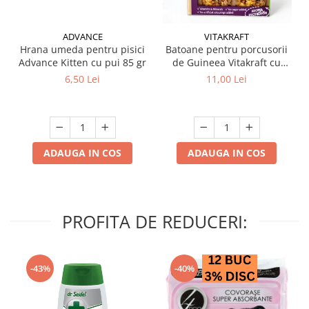
ADVANCE
VITAKRAFT
Hrana umeda pentru pisici
Batoane pentru porcusorii
Advance Kitten cu pui 85 gr
de Guineea Vitakraft cu
struguri & nuci 2 buc
6,50 Lei
11,00 Lei
ADAUGA IN COS
ADAUGA IN COS
PROFITA DE REDUCERI:
-43%
-40%