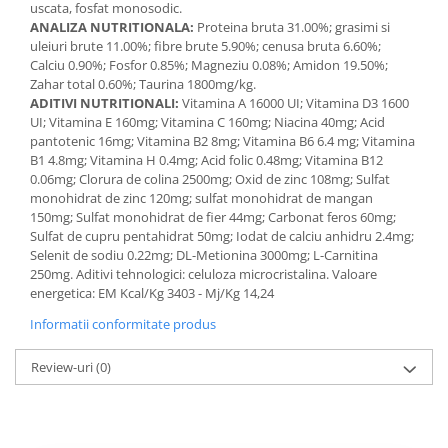
uscata, fosfat monosodic.
ANALIZA NUTRITIONALA:
Proteina bruta 31.00%; grasimi si
uleiuri brute 11.00%; fibre brute 5.90%; cenusa bruta 6.60%;
Calciu 0.90%; Fosfor 0.85%; Magneziu 0.08%; Amidon 19.50%;
Zahar total 0.60%; Taurina 1800mg/kg.
ADITIVI NUTRITIONALI:
Vitamina A 16000 UI; Vitamina D3 1600
UI; Vitamina E 160mg; Vitamina C 160mg; Niacina 40mg; Acid
pantotenic 16mg; Vitamina B2 8mg; Vitamina B6 6.4 mg; Vitamina
B1 4.8mg; Vitamina H 0.4mg; Acid folic 0.48mg; Vitamina B12
0.06mg; Clorura de colina 2500mg; Oxid de zinc 108mg; Sulfat
monohidrat de zinc 120mg; sulfat monohidrat de mangan
150mg; Sulfat monohidrat de fier 44mg; Carbonat feros 60mg;
Sulfat de cupru pentahidrat 50mg; Iodat de calciu anhidru 2.4mg;
Selenit de sodiu 0.22mg; DL-Metionina 3000mg; L-Carnitina
250mg. Aditivi tehnologici: celuloza microcristalina. Valoare
energetica: EM Kcal/Kg 3403 - Mj/Kg 14,24
Informatii conformitate produs
Review-uri
(0)