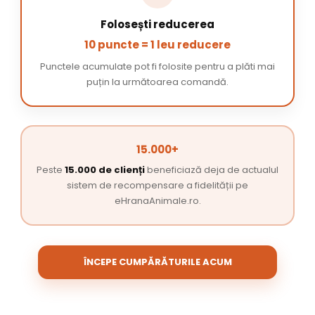
Folosești reducerea
10 puncte = 1 leu reducere
Punctele acumulate pot fi folosite pentru a plăti mai
puțin la următoarea comandă.
15.000+
Peste
15.000 de clienți
beneficiază deja de actualul
sistem de recompensare a fidelității pe
eHranaAnimale.ro.
ÎNCEPE CUMPĂRĂTURILE ACUM