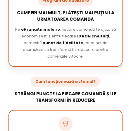
Program de fidelizare
CUMPERI MAI MULT, PLĂTEȘTI MAI PUȚIN LA
URMĂTOAREA COMANDĂ
Pe
eHranaAnimale.ro
, fiecare comandă te ajută să
economisești. Pentru fiecare
10 RON cheltuiți
,
primești
1 punct de fidelitate
, iar punctele
acumulate se transformă în reducere pentru
comenzile viitoare.
Cum funcționează sistemul?
STRÂNGI PUNCTE LA FIECARE COMANDĂ ȘI LE
TRANSFORMI ÎN REDUCERE
🛒