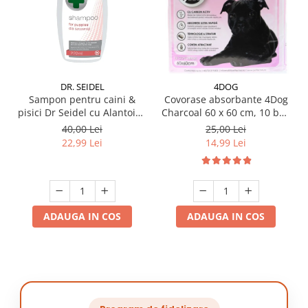
DR. SEIDEL
4DOG
Sampon pentru caini &
Covorase absorbante 4Dog
pisici Dr Seidel cu Alantoina
Charcoal 60 x 60 cm, 10 buc
220 ml
/ pachet
40,00 Lei
25,00 Lei
22,99 Lei
14,99 Lei
ADAUGA IN COS
ADAUGA IN COS