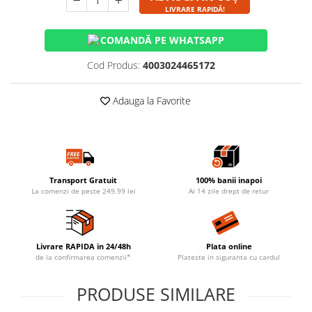
LIVRARE RAPIDĂ!
COMANDĂ PE WHATSAPP
Cod Produs:
4003024465172
Adauga la Favorite
Transport Gratuit
100% banii inapoi
La comenzi de peste 249.99 lei
Ai 14 zile drept de retur
Livrare RAPIDA in 24/48h
Plata online
de la confirmarea comenzii*
Plateste in siguranta cu cardul
PRODUSE SIMILARE