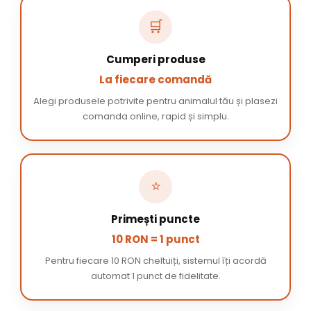
🛒
Cumperi produse
La fiecare comandă
Alegi produsele potrivite pentru animalul tău și plasezi
comanda online, rapid și simplu.
⭐
Primești puncte
10 RON = 1 punct
Pentru fiecare 10 RON cheltuiți, sistemul îți acordă
automat 1 punct de fidelitate.