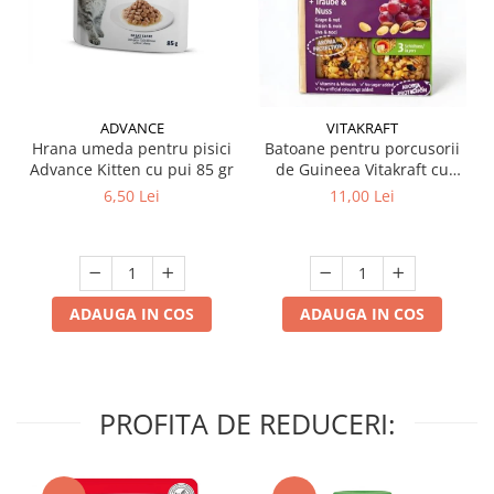
ADVANCE
VITAKRAFT
Hrana umeda pentru pisici
Batoane pentru porcusorii
Advance Kitten cu pui 85 gr
de Guineea Vitakraft cu
struguri & nuci 2 buc
6,50 Lei
11,00 Lei
ADAUGA IN COS
ADAUGA IN COS
PROFITA DE REDUCERI: