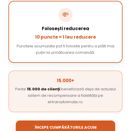
💸
Folosești reducerea
10 puncte = 1 leu reducere
Punctele acumulate pot fi folosite pentru a plăti mai
puțin la următoarea comandă.
15.000+
Peste
15.000 de clienți
beneficiază deja de actualul
sistem de recompensare a fidelității pe
eHranaAnimale.ro.
ÎNCEPE CUMPĂRĂTURILE ACUM