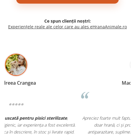
Ce spun clienții noștri:
Experiențele reale ale celor care au ales eHranaAnimale.ro
Madalina Stancea
⭐⭐⭐⭐⭐
Apreciez foarte mult faptul că pe
ehranaanimale.ro
găsesc nu
.
doar hrană, ci și produse din
farmacia veterinară
:
antiparazitare, suplimente și soluții de îngrijire. Este foarte