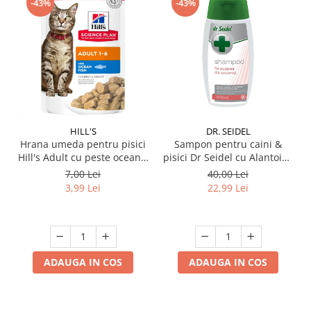
-43%
-43%
HILL'S
DR. SEIDEL
Hrana umeda pentru pisici
Sampon pentru caini &
Hill's Adult cu peste oceanic
pisici Dr Seidel cu Alantoina
85 gr
220 ml
7,00 Lei
40,00 Lei
3,99 Lei
22,99 Lei
ADAUGA IN COS
ADAUGA IN COS