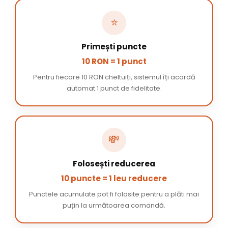
⭐
Primești puncte
10 RON = 1 punct
Pentru fiecare 10 RON cheltuiți, sistemul îți acordă
automat 1 punct de fidelitate.
💸
Folosești reducerea
10 puncte = 1 leu reducere
Punctele acumulate pot fi folosite pentru a plăti mai
puțin la următoarea comandă.