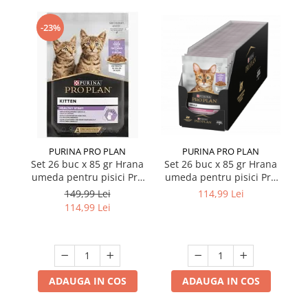
-23%
PURINA PRO PLAN
PURINA PRO PLAN
Set 26 buc x 85 gr Hrana
Set 26 buc x 85 gr Hrana
umeda pentru pisici Pro
umeda pentru pisici Pro
p
Plan Kitten cu curcan
Plan Delicate Nutrisavour
Nu
149,99 Lei
114,99 Lei
cu curcan in sos
114,99 Lei
ADAUGA IN COS
ADAUGA IN COS