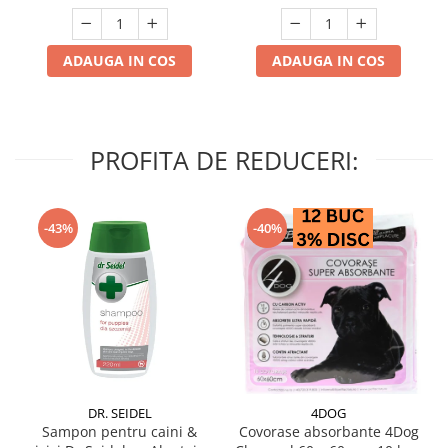
ADAUGA IN COS
ADAUGA IN COS
PROFITA DE REDUCERI:
-43%
-40%
DR. SEIDEL
4DOG
Sampon pentru caini &
Covorase absorbante 4Dog