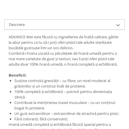
Descriere
ADVANCE Wet este făcută cu ingrediente de înaltă calitate, gătite
la abur pentru ca tu să-i poți oferi pisicii tale adulte sterilizate
bucățele gustoase într-un sos delicios.
Combină-i hrana uscată cu pliculețele de hrană umedă pentru o
mai mare varietate de gust și texturi, sau îi poți oferi pisicii tale
adulte doar 100% hrană umedă, o hrană completă și echilibrată.
Beneficii:
Susține controlul greutății – cu fibre, un nivel moderat al
grăsimilor și un conținut înalt de proteine.
100% completă și echilibrată – potrivit pentru alimentația
zilnică.
Contribuie la menținerea masei musculare – cu un conținut
bogat în proteine.
Un gust extraordinar – extraordinar de atractivă pentru pisici.
Fără coloranți, fără conservanți.
Hrană umedă completă și echilibrată făcută special pentru a