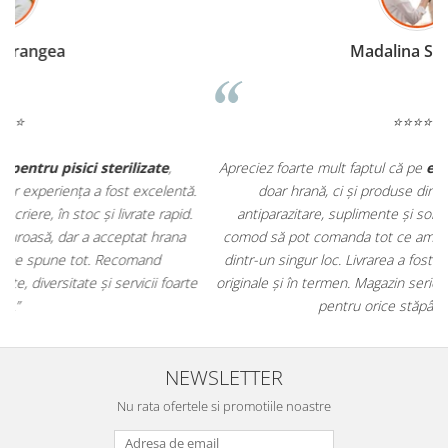
Madalina Stancea
⭐⭐⭐⭐⭐
Apreciez foarte mult faptul că pe
ehranaanimale.ro
găsesc nu
.
doar hrană, ci și produse din
farmacia veterinară
:
antiparazitare, suplimente și soluții de îngrijire. Este foarte
comod să pot comanda tot ce am nevoie pentru animalul meu
m
dintr-un singur loc. Livrarea a fost rapidă, iar produsele au fost
e
originale și în termen. Magazin serios, bine organizat și foarte util
t
pentru orice stăpân de animale.
NEWSLETTER
Nu rata ofertele si promotiile noastre