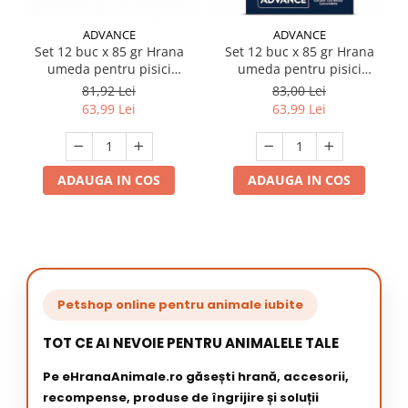
ADVANCE
ADVANCE
Set 12 buc x 85 gr Hrana
Set 12 buc x 85 gr Hrana
umeda pentru pisici
umeda pentru pisici
Advance cu pui
Advance Kitten cu curcan
81,92 Lei
83,00 Lei
63,99 Lei
63,99 Lei
ADAUGA IN COS
ADAUGA IN COS
Petshop online pentru animale iubite
TOT CE AI NEVOIE PENTRU ANIMALELE TALE
Pe eHranaAnimale.ro găsești hrană, accesorii,
recompense, produse de îngrijire și soluții