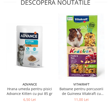
DESCOPERA NOUTATILE
ADVANCE
VITAKRAFT
Hrana umeda pentru pisici
Batoane pentru porcusorii
Advance Kitten cu pui 85 gr
de Guineea Vitakraft cu
struguri & nuci 2 buc
6,50 Lei
11,00 Lei