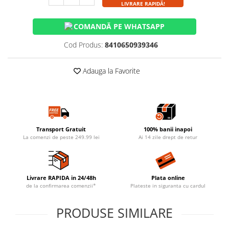
LIVRARE RAPIDĂ!
COMANDĂ PE WHATSAPP
Cod Produs:
8410650939346
Adauga la Favorite
Transport Gratuit
100% banii inapoi
La comenzi de peste 249.99 lei
Ai 14 zile drept de retur
Livrare RAPIDA in 24/48h
Plata online
de la confirmarea comenzii*
Plateste in siguranta cu cardul
PRODUSE SIMILARE