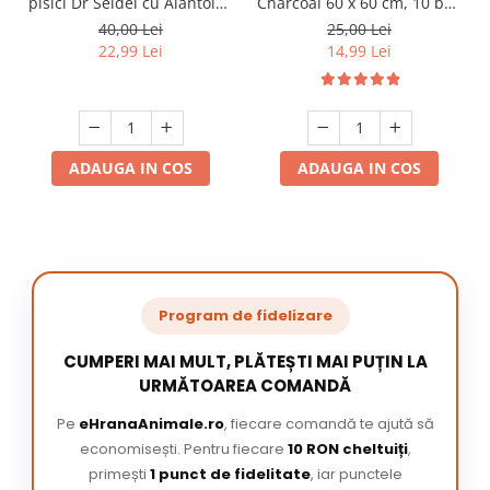
pisici Dr Seidel cu Alantoina
Charcoal 60 x 60 cm, 10 buc
220 ml
/ pachet
40,00 Lei
25,00 Lei
22,99 Lei
14,99 Lei
ADAUGA IN COS
ADAUGA IN COS
Program de fidelizare
CUMPERI MAI MULT, PLĂTEȘTI MAI PUȚIN LA
URMĂTOAREA COMANDĂ
Pe
eHranaAnimale.ro
, fiecare comandă te ajută să
economisești. Pentru fiecare
10 RON cheltuiți
,
primești
1 punct de fidelitate
, iar punctele