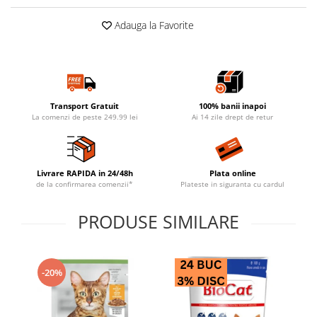
Adauga la Favorite
Transport Gratuit
100% banii inapoi
La comenzi de peste 249.99 lei
Ai 14 zile drept de retur
Livrare RAPIDA in 24/48h
Plata online
de la confirmarea comenzii*
Plateste in siguranta cu cardul
PRODUSE SIMILARE
-20%