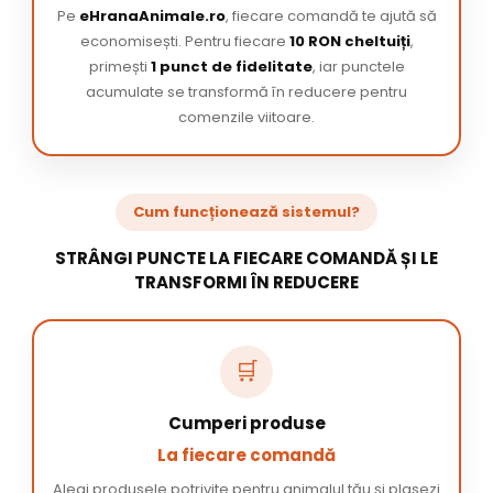
Pe
eHranaAnimale.ro
, fiecare comandă te ajută să
economisești. Pentru fiecare
10 RON cheltuiți
,
primești
1 punct de fidelitate
, iar punctele
acumulate se transformă în reducere pentru
comenzile viitoare.
Cum funcționează sistemul?
STRÂNGI PUNCTE LA FIECARE COMANDĂ ȘI LE
TRANSFORMI ÎN REDUCERE
🛒
Cumperi produse
La fiecare comandă
Alegi produsele potrivite pentru animalul tău și plasezi