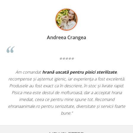
Madalina Stancea
⭐⭐⭐⭐⭐
e
,
Apreciez foarte mult faptul că pe
ehranaanimale.ro
găsesc n
lentă.
doar hrană, ci și produse din
farmacia veterinară
:
rapid.
antiparazitare, suplimente și soluții de îngrijire. Este foarte
rana
comod să pot comanda tot ce am nevoie pentru animalul me
dintr-un singur loc. Livrarea a fost rapidă, iar produsele au fos
foarte
originale și în termen. Magazin serios, bine organizat și foarte ut
pentru orice stăpân de animale.