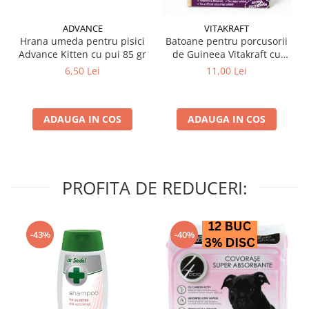
ADVANCE
VITAKRAFT
Hrana umeda pentru pisici
Batoane pentru porcusorii
Advance Kitten cu pui 85 gr
de Guineea Vitakraft cu
struguri & nuci 2 buc
6,50 Lei
11,00 Lei
ADAUGA IN COS
ADAUGA IN COS
PROFITA DE REDUCERI:
-43%
-40%