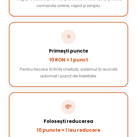
comanda online, rapid și simplu.
⭐
Primești puncte
10 RON = 1 punct
Pentru fiecare 10 RON cheltuiți, sistemul îți acordă
automat 1 punct de fidelitate.
💸
Folosești reducerea
10 puncte = 1 leu reducere