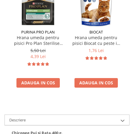
PURINA PRO PLAN
BIOCAT
Hrana umeda pentru
Hrana umeda pentru
pisici Pro Plan Sterilised
pisici Biocat cu peste in
p
Nutrisavour cu pui in sos
sos 100 gr
Nu
5,50 Lei
1,76 Lei
85 gr
4,39 Lei
ADAUGA IN COS
ADAUGA IN COS
Descriere
Chicopee Pui si Rata,400 g,