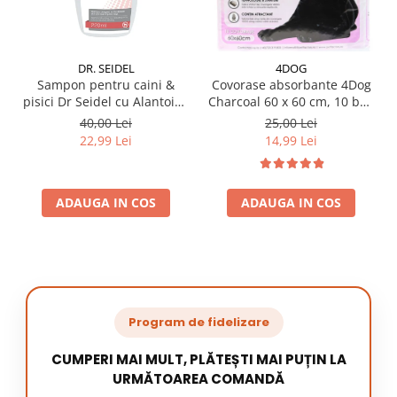
DR. SEIDEL
4DOG
Sampon pentru caini &
Covorase absorbante 4Dog
pisici Dr Seidel cu Alantoina
Charcoal 60 x 60 cm, 10 buc
220 ml
/ pachet
40,00 Lei
25,00 Lei
22,99 Lei
14,99 Lei
ADAUGA IN COS
ADAUGA IN COS
Program de fidelizare
CUMPERI MAI MULT, PLĂTEȘTI MAI PUȚIN LA
URMĂTOAREA COMANDĂ