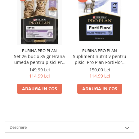
PURINA PRO PLAN
PURINA PRO PLAN
Set 26 buc x 85 gr Hrana
Supliment nutritiv pentru
Se
umeda pentru pisici Pro
pisici Pro Plan FortiFlora
u
Plan Kitten cu curcan
Probiotic 30 buc
Pl
149,99 Lei
150,00 Lei
114,99 Lei
114,99 Lei
ADAUGA IN COS
ADAUGA IN COS
Descriere