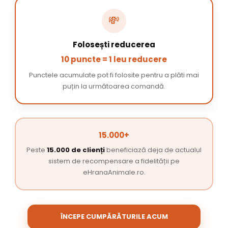
💸
Folosești reducerea
10 puncte = 1 leu reducere
Punctele acumulate pot fi folosite pentru a plăti mai
puțin la următoarea comandă.
15.000+
Peste
15.000 de clienți
beneficiază deja de actualul
sistem de recompensare a fidelității pe
eHranaAnimale.ro.
ÎNCEPE CUMPĂRĂTURILE ACUM