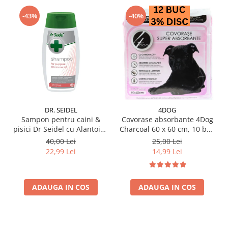
-43%
-40%
DR. SEIDEL
4DOG
Sampon pentru caini &
Covorase absorbante 4Dog
pisici Dr Seidel cu Alantoina
Charcoal 60 x 60 cm, 10 buc
220 ml
/ pachet
40,00 Lei
25,00 Lei
22,99 Lei
14,99 Lei
ADAUGA IN COS
ADAUGA IN COS