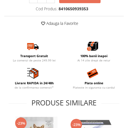
Cod Produs:
8410650939353
Adauga la Favorite
Transport Gratuit
100% banii inapoi
La comenzi de peste 249.99 lei
Ai 14 zile drept de retur
Livrare RAPIDA in 24/48h
Plata online
de la confirmarea comenzii*
Plateste in siguranta cu cardul
PRODUSE SIMILARE
-23%
-23%