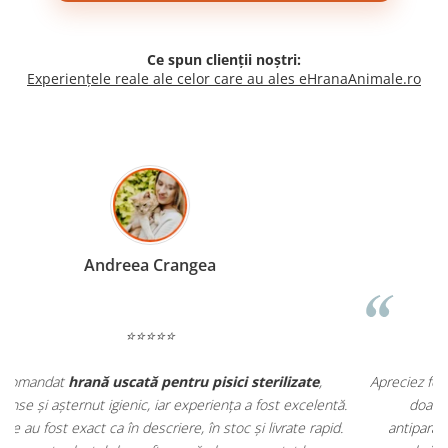
Ce spun clienții noștri:
Experiențele reale ale celor care au ales eHranaAnimale.ro
Madalina Stancea
⭐⭐⭐⭐⭐
Apreciez foarte mult faptul că pe
ehranaanimale.ro
găsesc nu
.
doar hrană, ci și produse din
farmacia veterinară
:
antiparazitare, suplimente și soluții de îngrijire. Este foarte