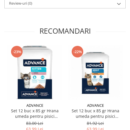
Review-uri
(0)
RECOMANDARI
-23%
-22%
ADVANCE
ADVANCE
Set 12 buc x 85 gr Hrana
Set 12 buc x 85 gr Hrana
umeda pentru pisici
umeda pentru pisici
Advance Kitten cu curcan
Advance cu pui
83,00 Lei
81,92 Lei
63,99 Lei
63,99 Lei