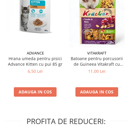
ADVANCE
VITAKRAFT
Hrana umeda pentru pisici
Batoane pentru porcusorii
Advance Kitten cu pui 85 gr
de Guineea Vitakraft cu
struguri & nuci 2 buc
6,50 Lei
11,00 Lei
ADAUGA IN COS
ADAUGA IN COS
PROFITA DE REDUCERI: