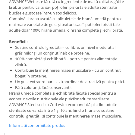
ADVANCE Wet este făcută cu ingrediente de înaltă calitate, gătite
la abur pentru ca tu să-i poți oferi pisicii tale adulte sterilizate
bucățele gustoase într-un sos delicios.
Combină-i hrana uscată cu pliculețele de hrană umedă pentru o
mai mare varietate de gust și texturi, sau îi poți oferi pisicii tale
adulte doar 100% hrană umedă, o hrană completă și echilibrată.
Beneficii:
Susține controlul greutății – cu fibre, un nivel moderat al
grăsimilor și un conținut înalt de proteine.
100% completă și echilibrată – potrivit pentru alimentația
zilnică.
Contribuie la menținerea masei musculare – cu un conținut
bogat în proteine.
Un gust extraordinar – extraordinar de atractivă pentru pisici.
Fără coloranți, fără conservanți.
Hrană umedă completă și echilibrată făcută special pentru a
acoperi nevoile nutriționale ale pisicilor adulte sterilizate.
ADVANCE Sterilised cu Cod este recomandată pisicilor adulte
sterilizate cu vârsta între 1 și 10 ani, fiind o hrana ce susține
controlul greutății si contribuie la menținerea masei musculare.
Informatii conformitate produs