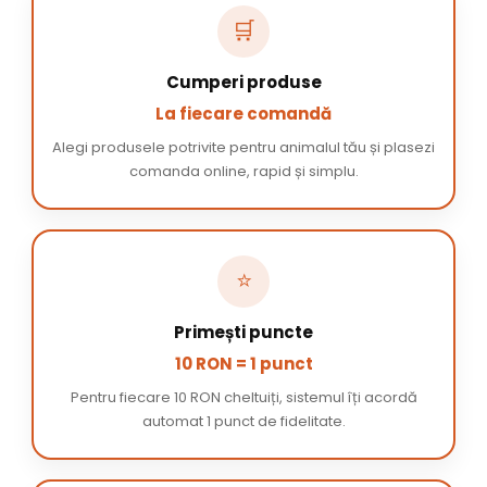
🛒
Cumperi produse
La fiecare comandă
Alegi produsele potrivite pentru animalul tău și plasezi
comanda online, rapid și simplu.
⭐
Primești puncte
10 RON = 1 punct
Pentru fiecare 10 RON cheltuiți, sistemul îți acordă
automat 1 punct de fidelitate.