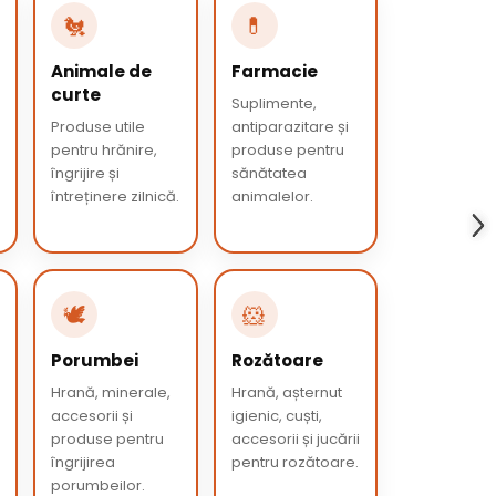
🐔
💊
Animale de
Farmacie
curte
Suplimente,
Produse utile
antiparazitare și
pentru hrănire,
produse pentru
îngrijire și
sănătatea
întreținere zilnică.
animalelor.
🕊️
🐹
Porumbei
Rozătoare
Hrană, minerale,
Hrană, așternut
accesorii și
igienic, cuști,
produse pentru
accesorii și jucării
îngrijirea
pentru rozătoare.
porumbeilor.