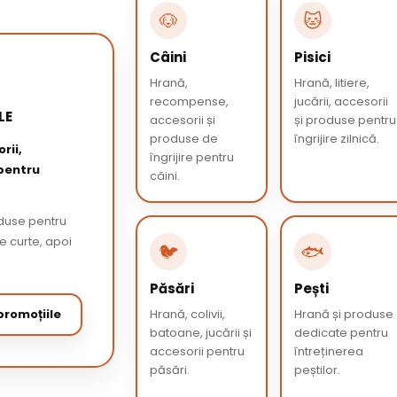
🐶
🐱
Câini
Pisici
Hrană,
Hrană, litiere,
recompense,
jucării, accesorii
LE
accesorii și
și produse pentru
produse de
îngrijire zilnică.
rii,
îngrijire pentru
 pentru
câini.
oduse pentru
de curte, apoi
🐦
🐟
Păsări
Pești
romoțiile
Hrană, colivii,
Hrană și produse
batoane, jucării și
dedicate pentru
accesorii pentru
întreținerea
păsări.
peștilor.