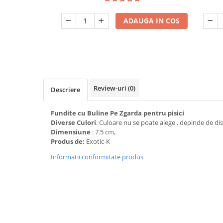
ADAUGA IN COS
Review-uri
(0)
Descriere
Fundite cu Buline Pe Zgarda pentru pisici
Diverse Culori
. Culoare nu se poate alege , depinde de dis
Dimensiune
: 7.5 cm,
Produs de:
Exotic-K
Informatii conformitate produs