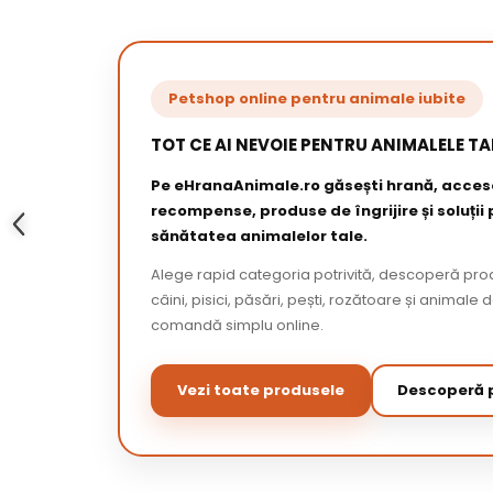
Petshop online pentru animale iubite
TOT CE AI NEVOIE PENTRU ANIMALELE TA
Pe eHranaAnimale.ro găsești hrană, acceso
recompense, produse de îngrijire și soluții
sănătatea animalelor tale.
Alege rapid categoria potrivită, descoperă pr
câini, pisici, păsări, pești, rozătoare și animale 
comandă simplu online.
Vezi toate produsele
Descoperă p