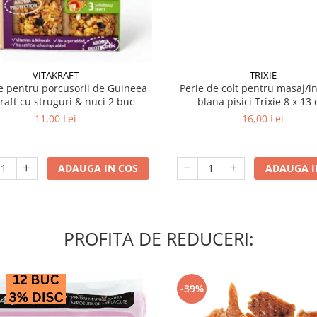
VITAKRAFT
TRIXIE
 pentru porcusorii de Guineea
Perie de colt pentru masaj/in
kraft cu struguri & nuci 2 buc
blana pisici Trixie 8
11,00 Lei
16,00 Lei
ADAUGA IN COS
ADAUGA I
PROFITA DE REDUCERI:
-39%