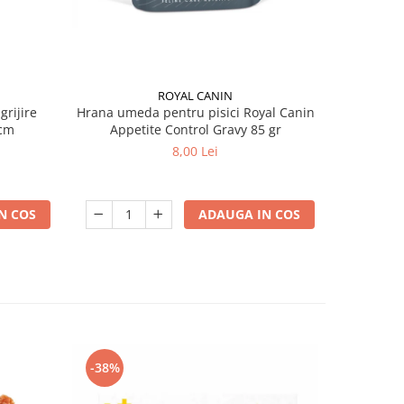
ROYAL CANIN
grijire
Hrana umeda pentru pisici Royal Canin
Hrana ume
 x 13 cm
Appetite Control Gravy 85 gr
Ag
8,00 Lei
N COS
ADAUGA IN COS
-38%