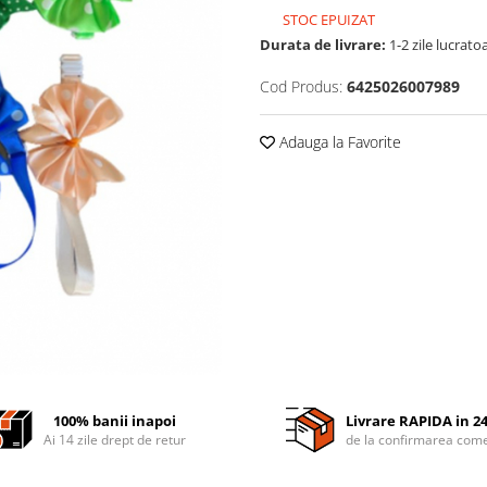
STOC EPUIZAT
Durata de livrare:
1-2 zile lucrato
Cod Produs:
6425026007989
Adauga la Favorite
100% banii inapoi
Livrare RAPIDA in 2
Ai 14 zile drept de retur
de la confirmarea come