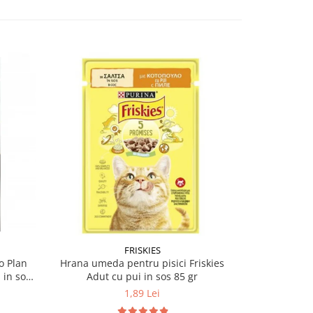
-12%
FRISKIES
PU
o Plan
Hrana umeda pentru pisici Friskies
Hrana umeda
 in sos
Adut cu pui in sos 85 gr
Sterilised 
1,89 Lei
5