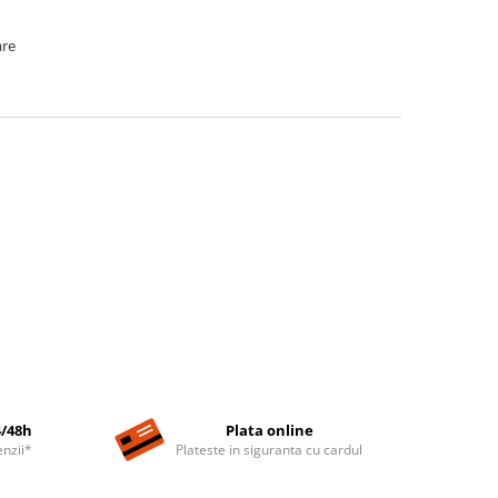
are
4/48h
Plata online
nzii*
Plateste in siguranta cu cardul