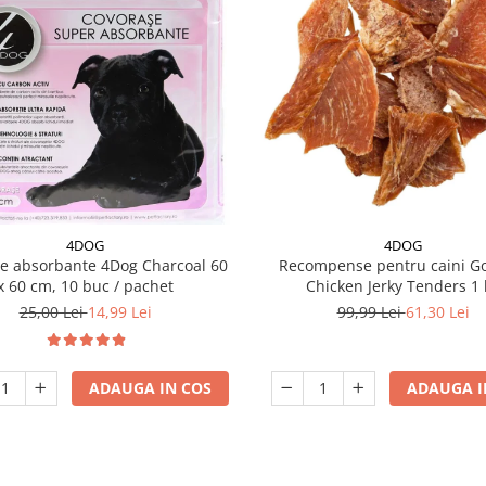
4DOG
4DOG
e absorbante 4Dog Charcoal 60
Recompense pentru caini G
x 60 cm, 10 buc / pachet
Chicken Jerky Tenders 1 
25,00 Lei
14,99 Lei
99,99 Lei
61,30 Lei
ADAUGA IN COS
ADAUGA I