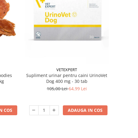
-38%
VETEXPERT
oodies
Supliment urinar pentru caini UrinoVet
Batoane pe
kg
Dog 400 mg - 30 tab
105,00 Lei
64,99 Lei
N COS
ADAUGA IN COS