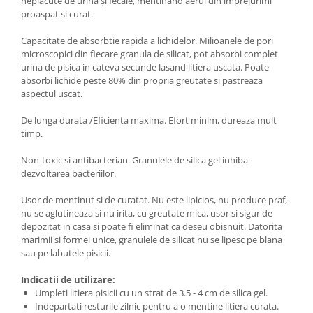
neplacute de urină și fecale, mentinand aerul din imprejurimi
proaspat si curat.
Capacitate de absorbtie rapida a lichidelor. Milioanele de pori
microscopici din fiecare granula de silicat, pot absorbi complet
urina de pisica in cateva secunde lasand litiera uscata. Poate
absorbi lichide peste 80% din propria greutate si pastreaza
aspectul uscat.
De lunga durata /Eficienta maxima. Efort minim, dureaza mult
timp.
Non-toxic si antibacterian. Granulele de silica gel inhiba
dezvoltarea bacteriilor.
Usor de mentinut si de curatat. Nu este lipicios, nu produce praf,
nu se aglutineaza si nu irita, cu greutate mica, usor si sigur de
depozitat in casa si poate fi eliminat ca deseu obisnuit. Datorita
marimii si formei unice, granulele de silicat nu se lipesc pe blana
sau pe labutele pisicii.
Indicatii de utilizare:
Umpleti litiera pisicii cu un strat de 3.5 - 4 cm de silica gel.
Indepartati resturile zilnic pentru a o mentine litiera curata.