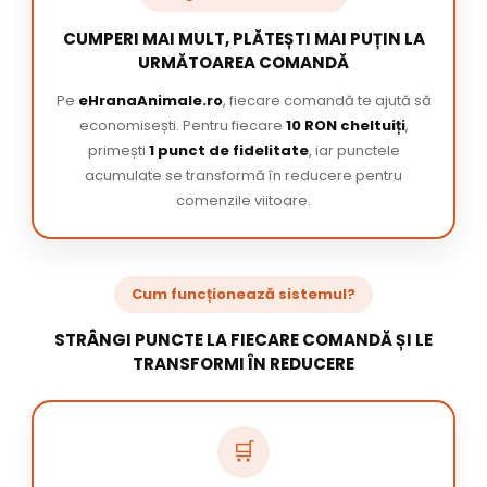
CUMPERI MAI MULT, PLĂTEȘTI MAI PUȚIN LA
URMĂTOAREA COMANDĂ
Pe
eHranaAnimale.ro
, fiecare comandă te ajută să
economisești. Pentru fiecare
10 RON cheltuiți
,
primești
1 punct de fidelitate
, iar punctele
acumulate se transformă în reducere pentru
comenzile viitoare.
Cum funcționează sistemul?
STRÂNGI PUNCTE LA FIECARE COMANDĂ ȘI LE
TRANSFORMI ÎN REDUCERE
🛒