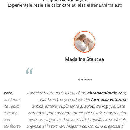
Experiențele reale ale celor care au ales eHranaAnimale.ro
Madalina Stancea
⭐⭐⭐⭐⭐
Apreciez foarte mult faptul că pe
ehranaanimale.ro
găsesc nu
.
doar hrană, ci și produse din
farmacia veterinară
:
antiparazitare, suplimente și soluții de îngrijire. Este foarte
comod să pot comanda tot ce am nevoie pentru animalul meu
m
dintr-un singur loc. Livrarea a fost rapidă, iar produsele au fost
e
originale și în termen. Magazin serios, bine organizat și foarte util
t