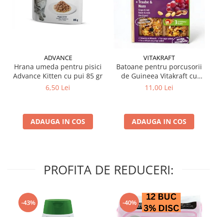
ADVANCE
VITAKRAFT
Hrana umeda pentru pisici
Batoane pentru porcusorii
Advance Kitten cu pui 85 gr
de Guineea Vitakraft cu
struguri & nuci 2 buc
6,50 Lei
11,00 Lei
ADAUGA IN COS
ADAUGA IN COS
PROFITA DE REDUCERI:
-43%
-40%