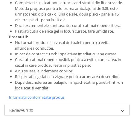
Completati cu silicat nou, atunci cand stratul din litiera scade.
Metoda propusa pentru folosirea ambalajului de 3.8L este
urmatoarea: o pisica - o luna de zile, doua pisici - pana la 15
zile, trei pisici - pana la 10 zile.
Daca excrementele sunt uscate, curati cat mai repede litiera.
Pastrati cutia de silica gel in locuri curate, fara umiditate.
Precautii:
Nu turnati produsul in vasul de toaleta pentru a evita
infundarea conductei.
In caz de contact cu ochii spalati-va imediat cu apa curata.
Curatati cat mai repede posibil, pentru a evita alunecarea, in
cazul in care produsul este imprastiat pe sol.
A nu se lasa la indemana copiilor.
Respectati legislatia in vigoare pentru aruncarea deseurilor.
Dupa deschiderea ambalajului, impachetati si puneti-l intr-un
loc uscat si ventilat.
Informatii conformitate produs
Review-uri
(0)