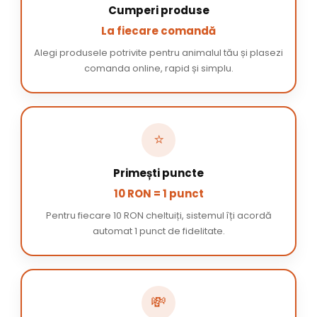
Cumperi produse
La fiecare comandă
Alegi produsele potrivite pentru animalul tău și plasezi
comanda online, rapid și simplu.
⭐
Primești puncte
10 RON = 1 punct
Pentru fiecare 10 RON cheltuiți, sistemul îți acordă
automat 1 punct de fidelitate.
💸