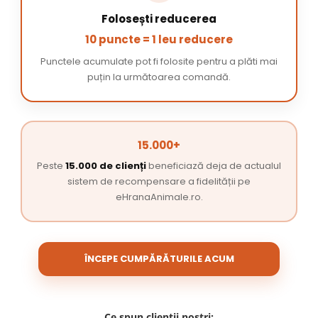
Folosești reducerea
10 puncte = 1 leu reducere
Punctele acumulate pot fi folosite pentru a plăti mai
puțin la următoarea comandă.
15.000+
Peste
15.000 de clienți
beneficiază deja de actualul
sistem de recompensare a fidelității pe
eHranaAnimale.ro.
ÎNCEPE CUMPĂRĂTURILE ACUM
Ce spun clienții noștri: