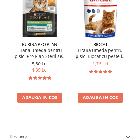
PURINA PRO PLAN
BIOCAT
Hrana umeda pentru
Hrana umeda pentru
pisici Pro Plan Sterilised
pisici Biocat cu peste in
p
Nutrisavour cu pui in sos
sos 100 gr
Nu
5,50 Lei
1,76 Lei
85 gr
4,39 Lei
ADAUGA IN COS
ADAUGA IN COS
Descriere