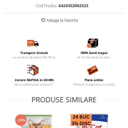
Cod Produs:
6424352002323
Adauga la Favorite
Transport Gratuit
100% banii inapoi
La comenzi de peste 249.99 lei
Ai 14 zile drept de retur
Livrare RAPIDA in 24/48h
Plata online
de la confirmarea comenzii*
Plateste in siguranta cu cardul
PRODUSE SIMILARE
-20%