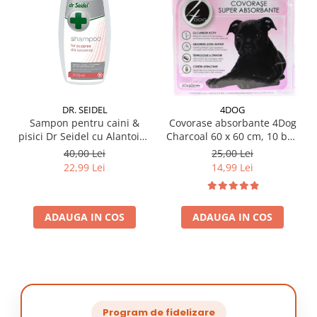
DR. SEIDEL
4DOG
Sampon pentru caini &
Covorase absorbante 4Dog
pisici Dr Seidel cu Alantoina
Charcoal 60 x 60 cm, 10 buc
220 ml
/ pachet
40,00 Lei
25,00 Lei
22,99 Lei
14,99 Lei
ADAUGA IN COS
ADAUGA IN COS
Program de fidelizare