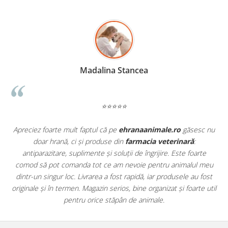
Madalina Stancea
⭐⭐⭐⭐⭐
Apreciez foarte mult faptul că pe
ehranaanimale.ro
găsesc nu
.
doar hrană, ci și produse din
farmacia veterinară
:
antiparazitare, suplimente și soluții de îngrijire. Este foarte
comod să pot comanda tot ce am nevoie pentru animalul meu
m
dintr-un singur loc. Livrarea a fost rapidă, iar produsele au fost
e
originale și în termen. Magazin serios, bine organizat și foarte util
t
pentru orice stăpân de animale.