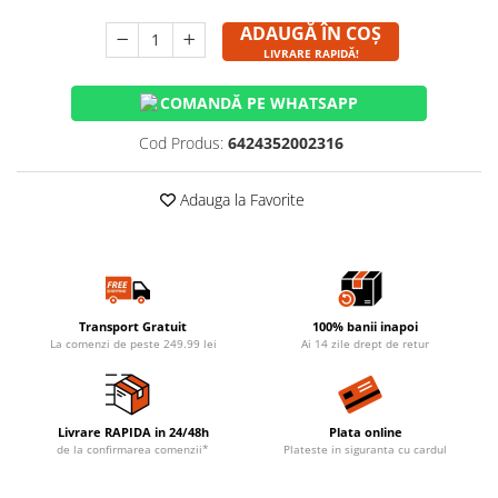
ADAUGĂ ÎN COȘ
LIVRARE RAPIDĂ!
COMANDĂ PE WHATSAPP
Cod Produs:
6424352002316
Adauga la Favorite
Transport Gratuit
100% banii inapoi
La comenzi de peste 249.99 lei
Ai 14 zile drept de retur
Livrare RAPIDA in 24/48h
Plata online
de la confirmarea comenzii*
Plateste in siguranta cu cardul