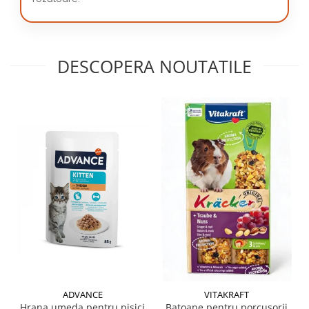
DESCOPERA NOUTATILE
ADVANCE
VITAKRAFT
Hrana umeda pentru pisici
Batoane pentru porcusorii