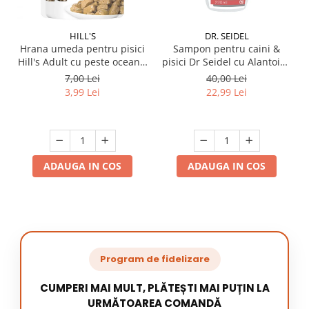
HILL'S
DR. SEIDEL
Hrana umeda pentru pisici
Sampon pentru caini &
Hill's Adult cu peste oceanic
pisici Dr Seidel cu Alantoina
85 gr
220 ml
7,00 Lei
40,00 Lei
3,99 Lei
22,99 Lei
ADAUGA IN COS
ADAUGA IN COS
Program de fidelizare
CUMPERI MAI MULT, PLĂTEȘTI MAI PUȚIN LA
URMĂTOAREA COMANDĂ