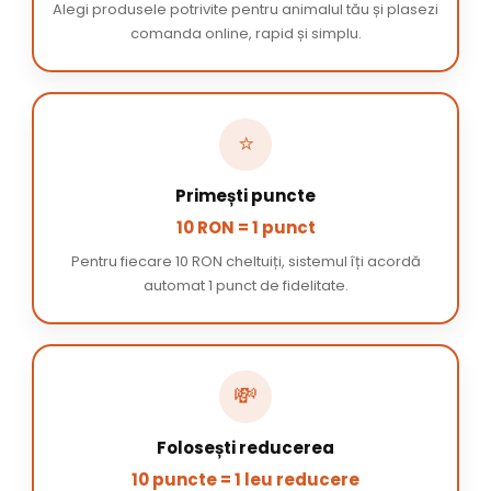
Alegi produsele potrivite pentru animalul tău și plasezi
comanda online, rapid și simplu.
⭐
Primești puncte
10 RON = 1 punct
Pentru fiecare 10 RON cheltuiți, sistemul îți acordă
automat 1 punct de fidelitate.
💸
Folosești reducerea
10 puncte = 1 leu reducere