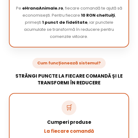
Pe
eHranaAnimale.ro
, fiecare comandă te ajută să
economisești. Pentru fiecare
10 RON cheltuiți
,
primești
1 punct de fidelitate
, iar punctele
acumulate se transformă în reducere pentru
comenzile viitoare.
Cum funcționează sistemul?
STRÂNGI PUNCTE LA FIECARE COMANDĂ ȘI LE
TRANSFORMI ÎN REDUCERE
🛒
Cumperi produse
La fiecare comandă