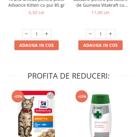
Advance Kitten cu pui 85 gr
de Guineea Vitakraft cu
struguri & nuci 2 buc
6,50 Lei
11,00 Lei
ADAUGA IN COS
ADAUGA IN COS
PROFITA DE REDUCERI:
-43%
-43%