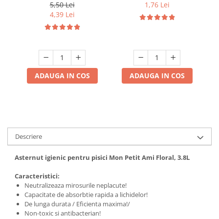
Nutrisavour cu pui in sos
sos 100 gr
5,50 Lei
1,76 Lei
85 gr
4,39 Lei
ADAUGA IN COS
ADAUGA IN COS
Descriere
Asternut igienic pentru pisici Mon Petit Ami Floral, 3.8L
Caracteristici:
Neutralizeaza mirosurile neplacute!
Capacitate de absorbtie rapida a lichidelor!
De lunga durata / Eficienta maxima!/
Non-toxic si antibacterian!