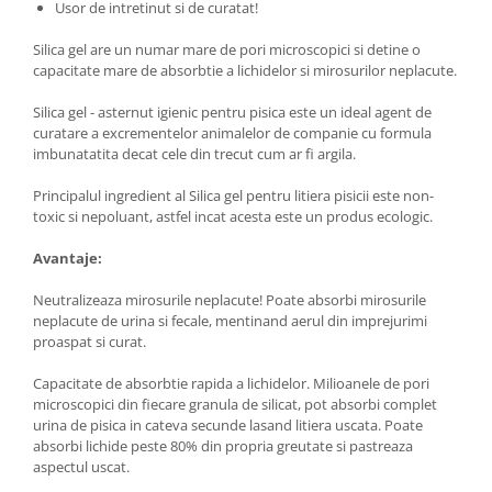
Usor de intretinut si de curatat!
Silica gel are un numar mare de pori microscopici si detine o
capacitate mare de absorbtie a lichidelor si mirosurilor neplacute.
Silica gel - asternut igienic pentru pisica este un ideal agent de
curatare a excrementelor animalelor de companie cu formula
imbunatatita decat cele din trecut cum ar fi argila.
Principalul ingredient al Silica gel pentru litiera pisicii este non-
toxic si nepoluant, astfel incat acesta este un produs ecologic.
Avantaje:
Neutralizeaza mirosurile neplacute! Poate absorbi mirosurile
neplacute de urina si fecale, mentinand aerul din imprejurimi
proaspat si curat.
Capacitate de absorbtie rapida a lichidelor. Milioanele de pori
microscopici din fiecare granula de silicat, pot absorbi complet
urina de pisica in cateva secunde lasand litiera uscata. Poate
absorbi lichide peste 80% din propria greutate si pastreaza
aspectul uscat.