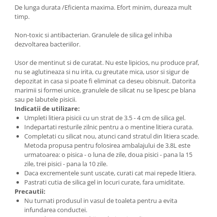
De lunga durata /Eficienta maxima. Efort minim, dureaza mult
timp.
Non-toxic si antibacterian. Granulele de silica gel inhiba
dezvoltarea bacteriilor.
Usor de mentinut si de curatat. Nu este lipicios, nu produce praf,
nu se aglutineaza si nu irita, cu greutate mica, usor si sigur de
depozitat in casa si poate fi eliminat ca deseu obisnuit. Datorita
marimii si formei unice, granulele de silicat nu se lipesc pe blana
sau pe labutele pisicii.
Indicatii de utilizare:
Umpleti litiera pisicii cu un strat de 3.5 - 4 cm de silica gel.
Indepartati resturile zilnic pentru a o mentine litiera curata.
Completati cu silicat nou, atunci cand stratul din litiera scade.
Metoda propusa pentru folosirea ambalajului de 3.8L este
urmatoarea: o pisica - o luna de zile, doua pisici - pana la 15
zile, trei pisici - pana la 10 zile.
Daca excrementele sunt uscate, curati cat mai repede litiera.
Pastrati cutia de silica gel in locuri curate, fara umiditate.
Precautii:
Nu turnati produsul in vasul de toaleta pentru a evita
infundarea conductei.