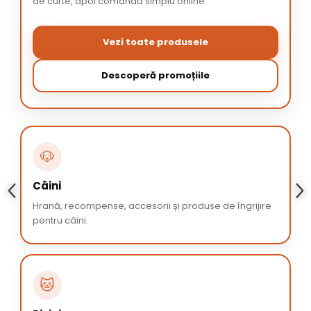
de curte, apoi comandă simplu online.
Vezi toate produsele
Descoperă promoțiile
🐶
Câini
Hrană, recompense, accesorii și produse de îngrijire
pentru câini.
🐱