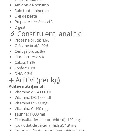
Amidon de porumb
Substanțe minerale
Ulei de pește
Pulpa de sfeclă uscată
Digest
🔬 Constituienți analitici
Proteină brută: 40%
Grăsime brută: 20%
Cenușă brută: 8%
Fibre brute: 2,5%
Calciu: 1,3%
Fosfor: 1,1%
DHA: 0,3%
➕ Aditivi (per kg)
Aditivi nutriționali:
Vitamina A: 34.000 UI
Vitamina D3: 1.000 UI
Vitamina E: 600 mg
Vitamina C: 140 mg
Taurină: 1.000 mg
Fier (sulfat feros monohidrat): 120 mg
Iod (iodat de calciu anhidru): 1,9 mg
Cupru (sulfat de cupru pentahidrat): 12 mg