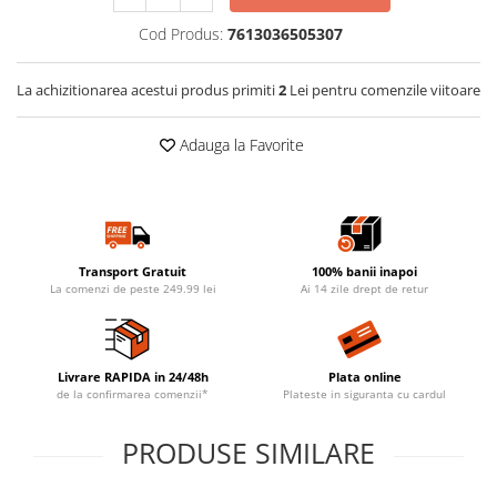
Cod Produs:
7613036505307
La achizitionarea acestui produs primiti
2
Lei pentru comenzile viitoare
Adauga la Favorite
Transport Gratuit
100% banii inapoi
La comenzi de peste 249.99 lei
Ai 14 zile drept de retur
Livrare RAPIDA in 24/48h
Plata online
de la confirmarea comenzii*
Plateste in siguranta cu cardul
PRODUSE SIMILARE