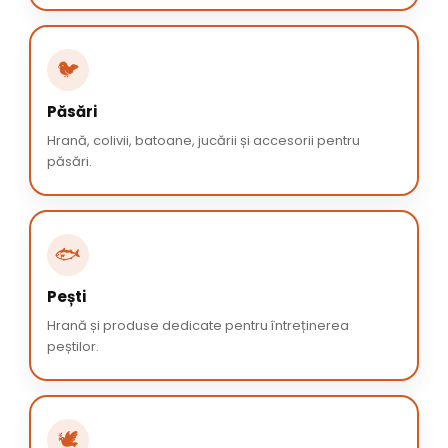
🐦
Păsări
Hrană, colivii, batoane, jucării și accesorii pentru
păsări.
🐟
Pești
Hrană și produse dedicate pentru întreținerea
peștilor.
🕊️