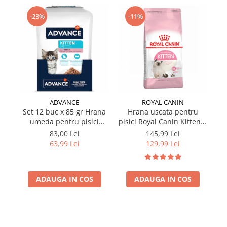
-23%
-11%
ADVANCE
ROYAL CANIN
Set 12 buc x 85 gr Hrana
Hrana uscata pentru
umeda pentru pisici
pisici Royal Canin Kitten 2
pi
Advance Kitten cu curcan
kg
83,00 Lei
145,99 Lei
63,99 Lei
129,99 Lei
ADAUGA IN COS
ADAUGA IN COS