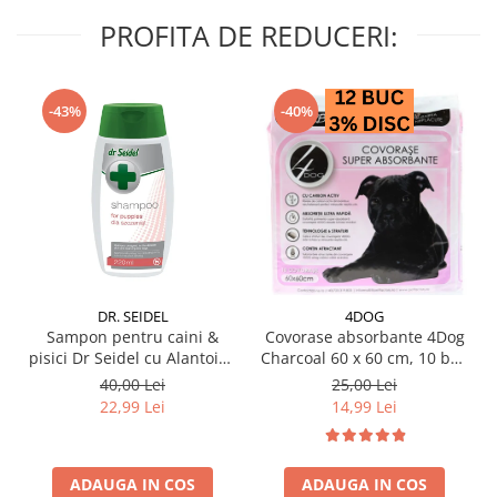
PROFITA DE REDUCERI:
-43%
-40%
DR. SEIDEL
4DOG
Sampon pentru caini &
Covorase absorbante 4Dog
pisici Dr Seidel cu Alantoina
Charcoal 60 x 60 cm, 10 buc
220 ml
/ pachet
40,00 Lei
25,00 Lei
22,99 Lei
14,99 Lei
ADAUGA IN COS
ADAUGA IN COS