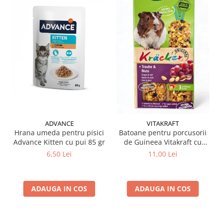
ADVANCE
VITAKRAFT
Hrana umeda pentru pisici
Batoane pentru porcusorii
Advance Kitten cu pui 85 gr
de Guineea Vitakraft cu
struguri & nuci 2 buc
6,50 Lei
11,00 Lei
ADAUGA IN COS
ADAUGA IN COS