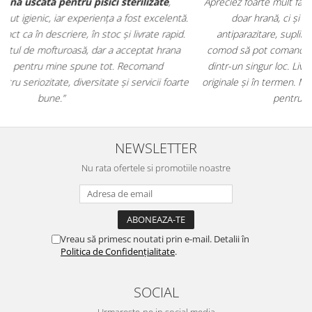
Apreciez foarte mult faptul că pe
ehranaanimale.ro
găsesc nu
.
doar hrană, ci și produse din
farmacia veterinară
:
antiparazitare, suplimente și soluții de îngrijire. Este foarte
comod să pot comanda tot ce am nevoie pentru animalul meu
m
dintr-un singur loc. Livrarea a fost rapidă, iar produsele au fost
e
originale și în termen. Magazin serios, bine organizat și foarte util
t
pentru orice stăpân de animale.
NEWSLETTER
Nu rata ofertele si promotiile noastre
Vreau să primesc noutati prin e-mail. Detalii în
Politica de Confidențialitate
.
SOCIAL
Urmareste-ne in social media