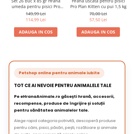
Set 26 buc x 85 gr Hrana
Hrana uscata pentru pisici
umeda pentru pisici Pro
Pro Plan Kitten cu pui 1,5 kg
Plan Kitten cu curcan
149,99 Lei
70,00 Lei
114,99 Lei
57,50 Lei
ADAUGA IN COS
ADAUGA IN COS
Petshop online pentru animale iubite
TOT CE AI NEVOIE PENTRU ANIMALELE TALE
Pe eHranaAnimale.ro găsești hrană, accesorii,
recompense, produse de îngrijire și soluții
pentru sănătatea animalelor tale.
Alege rapid categoria potrivită, descoperă produse
pentru câini, pisici, păsări, pești, rozătoare și animale