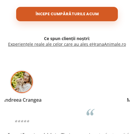
ÎNCEPE CUMPĂRĂTURILE ACUM
Ce spun clienții noștri:
Experiențele reale ale celor care au ales eHranaAnimale.ro
Madalina Stancea
⭐⭐⭐⭐⭐