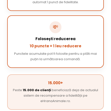
automat 1 punct de fidelitate.
💸
Folosești reducerea
10 puncte = 1 leu reducere
Punctele acumulate pot fi folosite pentru a plăti mai
puțin la următoarea comandă.
15.000+
Peste
15.000 de clienți
beneficiază deja de actualul
sistem de recompensare a fidelității pe
eHranaAnimale.ro.