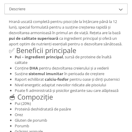
Descriere
Hrană uscată completă pentru pisoi (de la înțărcare până la 12
luni), special formulată pentru a susține creșterea rapidă și
dezvoltarea armonioasă în primul an de viață. Rețeta are la bază
pui de calitate superioară
ca ingredient principal și oferă un
aport optim de nutrienți esențiali pentru o dezvoltare sănătoasă.
✅ Beneficii principale
Pui – ingredient principal
, sursă de proteine de înaltă
calitate
Conține
DHA
pentru dezvoltarea creierului și a vederii
Susține
sistemul imunitar
în perioada de creștere
Raport echilibrat
calciu-fosfor
pentru oase și dinți puternici
Nivel energetic adaptat nevoilor ridicate ale pisoiului
Poate fi administrată și pisicilor gestante sau care alăptează
🥣 Compoziție
Pui (20%)
Proteină deshidratată de pasăre
Orez
Gluten de porumb
Porumb
Grăsimi animale