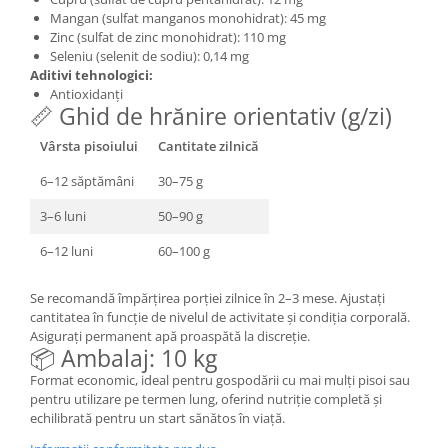
Mangan (sulfat manganos monohidrat): 45 mg
Zinc (sulfat de zinc monohidrat): 110 mg
Seleniu (selenit de sodiu): 0,14 mg
Aditivi tehnologici:
Antioxidanți
📏 Ghid de hrănire orientativ (g/zi)
Vârsta pisoiului
Cantitate zilnică
6–12 săptămâni
30–75 g
3–6 luni
50–90 g
6–12 luni
60–100 g
Se recomandă împărțirea porției zilnice în 2–3 mese. Ajustați
cantitatea în funcție de nivelul de activitate și condiția corporală.
Asigurați permanent apă proaspătă la discreție.
📦 Ambalaj: 10 kg
Format economic, ideal pentru gospodării cu mai mulți pisoi sau
pentru utilizare pe termen lung, oferind nutriție completă și
echilibrată pentru un start sănătos în viață.