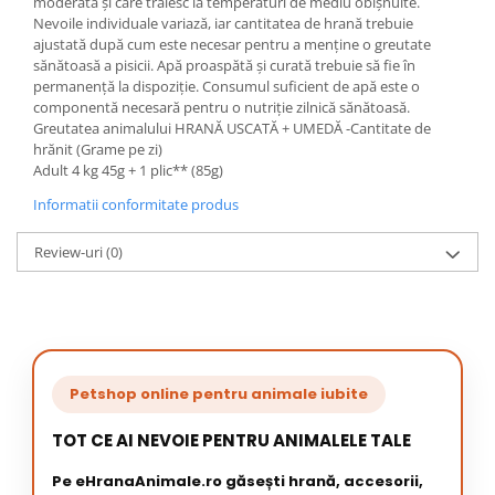
moderată și care trăiesc la temperaturi de mediu obișnuite.
Nevoile individuale variază, iar cantitatea de hrană trebuie
ajustată după cum este necesar pentru a menține o greutate
sănătoasă a pisicii. Apă proaspătă şi curată trebuie să fie în
permanenţă la dispoziţie. Consumul suficient de apă este o
componentă necesară pentru o nutriție zilnică sănătoasă.
Greutatea animalului HRANĂ USCATĂ + UMEDĂ -Cantitate de
hrănit (Grame pe zi)
Adult 4 kg 45g + 1 plic** (85g)
Informatii conformitate produs
Review-uri
(0)
Petshop online pentru animale iubite
TOT CE AI NEVOIE PENTRU ANIMALELE TALE
Pe eHranaAnimale.ro găsești hrană, accesorii,