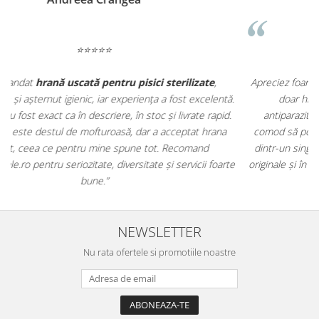
⭐⭐⭐⭐⭐
Apreciez foarte mult faptul că pe
ehranaanimale.ro
găsesc nu
.
doar hrană, ci și produse din
farmacia veterinară
:
antiparazitare, suplimente și soluții de îngrijire. Este foarte
comod să pot comanda tot ce am nevoie pentru animalul meu
m
dintr-un singur loc. Livrarea a fost rapidă, iar produsele au fost
e
originale și în termen. Magazin serios, bine organizat și foarte util
t
pentru orice stăpân de animale.
NEWSLETTER
Nu rata ofertele si promotiile noastre