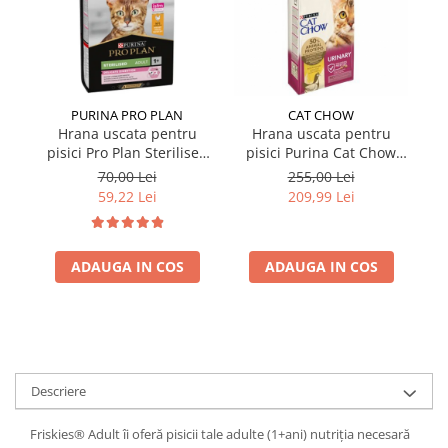
PURINA PRO PLAN
CAT CHOW
Hrana uscata pentru
Hrana uscata pentru
pisici Pro Plan Sterilised
pisici Purina Cat Chow
pi
cu pui 1,5 kg
Urinary cu pui 15 kg
S
70,00 Lei
255,00 Lei
59,22 Lei
209,99 Lei
ADAUGA IN COS
ADAUGA IN COS
Descriere
Friskies® Adult îi oferă pisicii tale adulte (1+ani) nutriția necesară