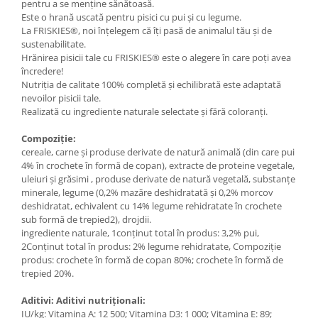
pentru a se menține sănătoasă.
Este o hrană uscată pentru pisici cu pui și cu legume.
La FRISKIES®, noi înțelegem că îți pasă de animalul tău și de
sustenabilitate.
Hrănirea pisicii tale cu FRISKIES® este o alegere în care poți avea
încredere!
Nutriția de calitate 100% completă și echilibrată este adaptată
nevoilor pisicii tale.
Realizată cu ingrediente naturale selectate și fără coloranți.
Compoziție:
cereale, carne și produse derivate de natură animală (din care pui
4% în crochete în formă de copan), extracte de proteine vegetale,
uleiuri și grăsimi , produse derivate de natură vegetală, substanțe
minerale, legume (0,2% mazăre deshidratată și 0,2% morcov
deshidratat, echivalent cu 14% legume rehidratate în crochete
sub formă de trepied2), drojdii.
ingrediente naturale, 1conținut total în produs: 3,2% pui,
2Conținut total în produs: 2% legume rehidratate, Compoziție
produs: crochete în formă de copan 80%; crochete în formă de
trepied 20%.
Aditivi: Aditivi nutriționali:
IU/kg: Vitamina A: 12 500; Vitamina D3: 1 000; Vitamina E: 89;