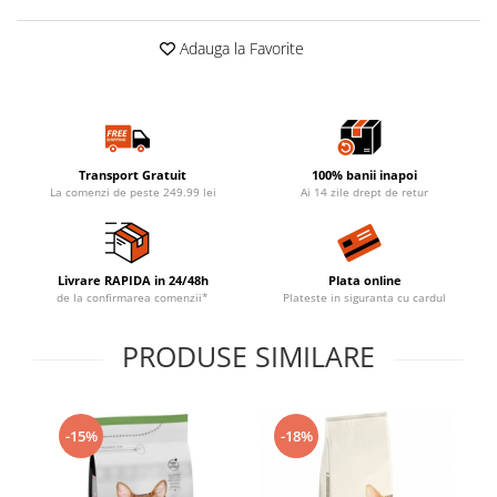
Adauga la Favorite
Transport Gratuit
100% banii inapoi
La comenzi de peste 249.99 lei
Ai 14 zile drept de retur
Livrare RAPIDA in 24/48h
Plata online
de la confirmarea comenzii*
Plateste in siguranta cu cardul
PRODUSE SIMILARE
-15%
-18%