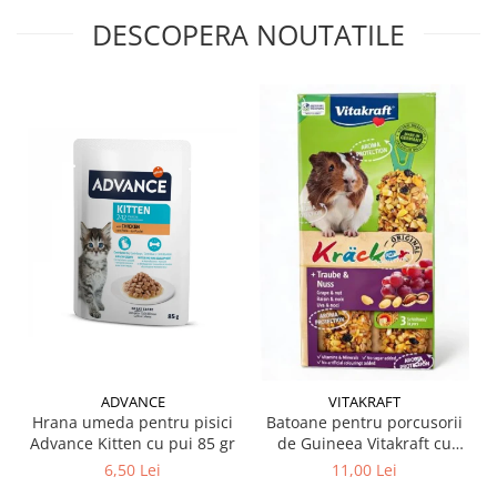
DESCOPERA NOUTATILE
ADVANCE
VITAKRAFT
Hrana umeda pentru pisici
Batoane pentru porcusorii
Advance Kitten cu pui 85 gr
de Guineea Vitakraft cu
struguri & nuci 2 buc
6,50 Lei
11,00 Lei