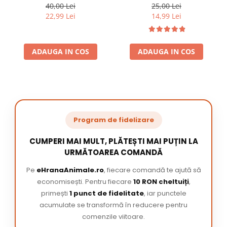
220 ml
/ pachet
40,00 Lei
25,00 Lei
22,99 Lei
14,99 Lei
ADAUGA IN COS
ADAUGA IN COS
Program de fidelizare
CUMPERI MAI MULT, PLĂTEȘTI MAI PUȚIN LA
URMĂTOAREA COMANDĂ
Pe
eHranaAnimale.ro
, fiecare comandă te ajută să
economisești. Pentru fiecare
10 RON cheltuiți
,
primești
1 punct de fidelitate
, iar punctele
acumulate se transformă în reducere pentru
comenzile viitoare.