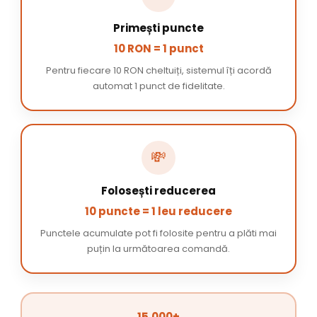
Primești puncte
10 RON = 1 punct
Pentru fiecare 10 RON cheltuiți, sistemul îți acordă
automat 1 punct de fidelitate.
💸
Folosești reducerea
10 puncte = 1 leu reducere
Punctele acumulate pot fi folosite pentru a plăti mai
puțin la următoarea comandă.
15.000+