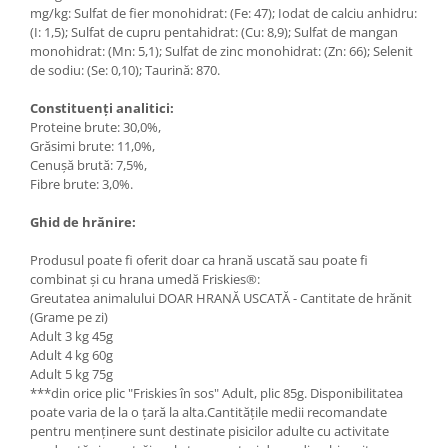
mg/kg: Sulfat de fier monohidrat: (Fe: 47); Iodat de calciu anhidru:
(I: 1,5); Sulfat de cupru pentahidrat: (Cu: 8,9); Sulfat de mangan
monohidrat: (Mn: 5,1); Sulfat de zinc monohidrat: (Zn: 66); Selenit
de sodiu: (Se: 0,10); Taurină: 870.
Constituenți analitici:
Proteine brute: 30,0%,
Grăsimi brute: 11,0%,
Cenușă brută: 7,5%,
Fibre brute: 3,0%.
Ghid de hrănire:
Produsul poate fi oferit doar ca hrană uscată sau poate fi
combinat și cu hrana umedă Friskies®:
Greutatea animalului DOAR HRANĂ USCATĂ - Cantitate de hrănit
(Grame pe zi)
Adult 3 kg 45g
Adult 4 kg 60g
Adult 5 kg 75g
***din orice plic "Friskies în sos" Adult, plic 85g. Disponibilitatea
poate varia de la o țară la alta.Cantitățile medii recomandate
pentru menținere sunt destinate pisicilor adulte cu activitate