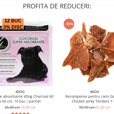
PROFITA DE REDUCERI:
-39%
4DOG
4DOG
e absorbante 4Dog Charcoal 60
Recompense pentru caini G
x 60 cm, 10 buc / pachet
Chicken Jerky Tenders 1 
25,00 Lei
14,99 Lei
99,99 Lei
61,30 Lei