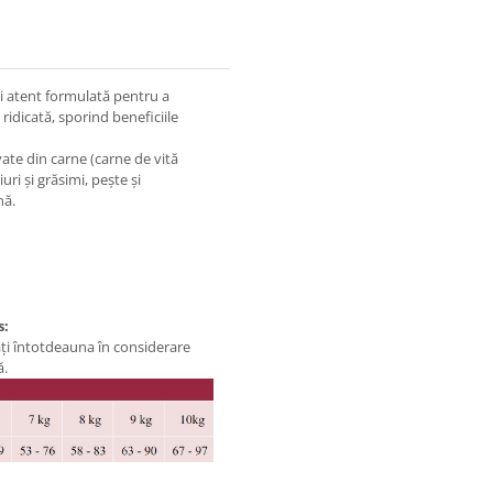
i atent formulată pentru a
idicată, sporind beneficiile
vate din carne (carne de vită
ri și grăsimi, pește și
nă.
s:
ați întotdeauna în considerare
ă.