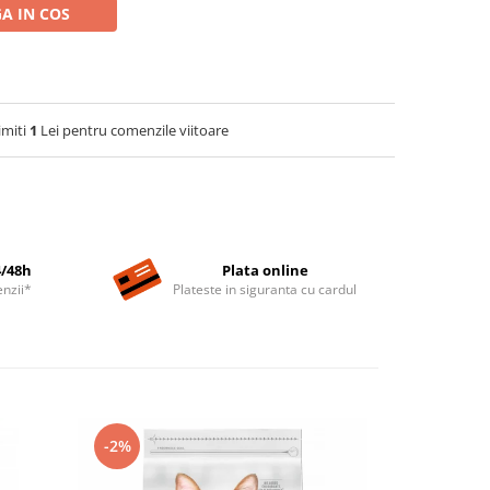
A IN COS
imiti
1
Lei pentru comenzile viitoare
4/48h
Plata online
nzii*
Plateste in siguranta cu cardul
-2%