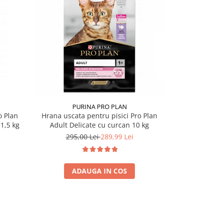
-11%
PURINA PRO PLAN
PU
o Plan
Hrana uscata pentru pisici Pro Plan
Hrana uscat
1,5 kg
Adult Delicate cu curcan 10 kg
Optirenal S
295,00 Lei
289,99 Lei
309,
ADAUGA IN COS
A