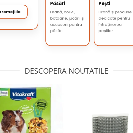
Păsări
Pești
romoțiile
Hrană, colivii,
Hrană și produse
batoane, jucării și
dedicate pentru
accesorii pentru
întreținerea
păsări.
peștilor.
DESCOPERA NOUTATILE