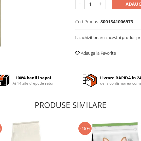
ADAUG
Cod Produs:
8001541006973
La achizitionarea acestui produs pr
Adauga la Favorite
100% banii inapoi
Livrare RAPIDA in 2
Ai 14 zile drept de retur
de la confirmarea come
PRODUSE SIMILARE
%
-15%