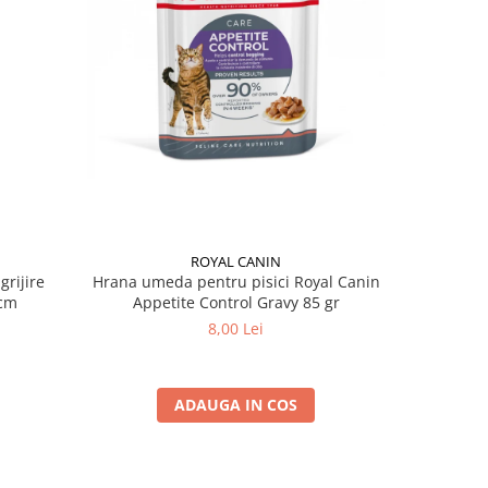
ROYAL CANIN
grijire
Hrana umeda pentru pisici Royal Canin
Hrana ume
 x 13 cm
Appetite Control Gravy 85 gr
Ag
8,00 Lei
ADAUGA IN COS