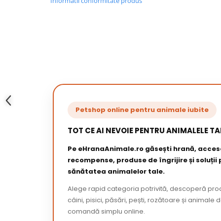
Informatii conformitate produs
Petshop online pentru animale iubite
TOT CE AI NEVOIE PENTRU ANIMALELE TA
Pe eHranaAnimale.ro găsești hrană, acceso
recompense, produse de îngrijire și soluții
sănătatea animalelor tale.
Alege rapid categoria potrivită, descoperă pr
câini, pisici, păsări, pești, rozătoare și animale 
comandă simplu online.