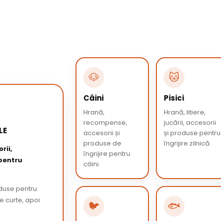
🐶
🐱
Câini
Pisici
Hrană,
Hrană, litiere,
recompense,
jucării, accesorii
LE
accesorii și
și produse pentru
produse de
îngrijire zilnică.
rii,
îngrijire pentru
 pentru
câini.
oduse pentru
de curte, apoi
🐦
🐟