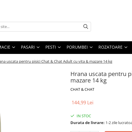
MACIE
PASARI
PESTI
PORUMBEI
ROZATOARE
na uscata pentru pisici Chat & Chat Adult cu vita & mazare 14 kg
Hrana uscata pentru pi
mazare 14 kg
CHAT & CHAT
144,99 Lei
IN STOC
Durata de livrare:
1-2 zile lucrato