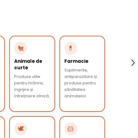
🐔
💊
Animale de
Farmacie
curte
Suplimente,
Produse utile
antiparazitare și
pentru hrănire,
produse pentru
îngrijire și
sănătatea
întreținere zilnică.
animalelor.
🕊️
🐹