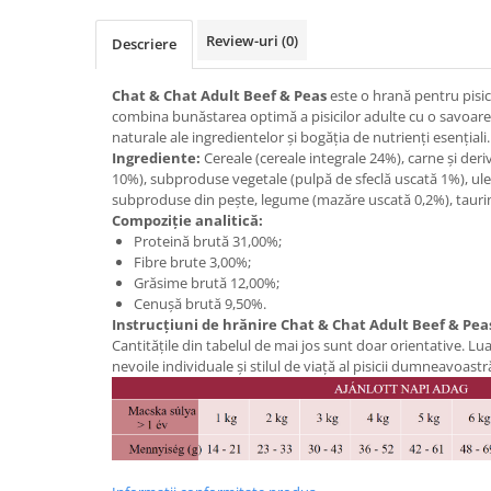
Review-uri
(0)
Descriere
Chat & Chat Adult Beef & Peas
este o hrană pentru pisic
combina bunăstarea optimă a pisicilor adulte cu o savoare r
naturale ale ingredientelor și bogăția de nutrienți esențiali.
Ingrediente:
Cereale (cereale integrale 24%), carne și deri
10%), subproduse vegetale (pulpă de sfeclă uscată 1%), uleiu
subproduse din pește, legume (mazăre uscată 0,2%), tauri
Compoziție analitică:
Proteină brută 31,00%;
Fibre brute 3,00%;
Grăsime brută 12,00%;
Cenușă brută 9,50%.
Instrucțiuni de hrănire Chat & Chat Adult Beef & Pea
Cantitățile din tabelul de mai jos sunt doar orientative. Lu
nevoile individuale și stilul de viață al pisicii dumneavoastr