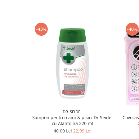
-43%
-40%
DR. SEIDEL
Sampon pentru caini & pisici Dr Seidel
Covoras
cu Alantoina 220 ml
40,00 Lei
22,99 Lei