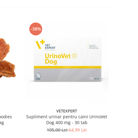
-38%
-38%
VETEXPERT
oodies
Supliment urinar pentru caini UrinoVet
Batoane pe
kg
Dog 400 mg - 30 tab
105,00 Lei
64,99 Lei