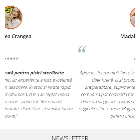
Madalina Stancea
⭐⭐⭐⭐⭐
Apreciez foarte mult faptul că pe
ehranaanimale.ro
găsesc nu
.
doar hrană, ci și produse din
farmacia veterinară
:
antiparazitare, suplimente și soluții de îngrijire. Este foarte
comod să pot comanda tot ce am nevoie pentru animalul meu
m
dintr-un singur loc. Livrarea a fost rapidă, iar produsele au fost
e
originale și în termen. Magazin serios, bine organizat și foarte util
t
pentru orice stăpân de animale.
NEWSLETTER