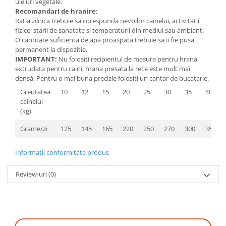
uleiuri vegetale.
Recomandari de hranire:
Ratia zilnica trebuie sa corespunda nevoilor cainelui, activitatii
fizice, starii de sanatate si temperaturii din mediul sau ambiant.
O cantitate suficienta de apa proaspata trebuie sa ii fie pusa
permanent la dispozitie.
IMPORTANT:
Nu folositi recipientul de masura pentru hrana
extrudata pentru caini, hrana presata la rece este mult mai
densă. Pentru o mai buna precizie folositi un cantar de bucatarie.
Greutatea
10
12
15
20
25
30
35
40
cainelui
(kg)
Grame/zi
125
145
165
220
250
270
300
350
Informatii conformitate produs
Review-uri
(0)