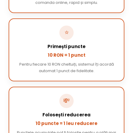
comanda online, rapid și simplu.
⭐
Primești puncte
10 RON = 1 punct
Pentru fiecare 10 RON cheltuiți, sistemul îți acordă
automat 1 punct de fidelitate.
💸
Folosești reducerea
10 puncte = 1 leu reducere
Punctele acumulate pot fi folosite pentru a plăti mai