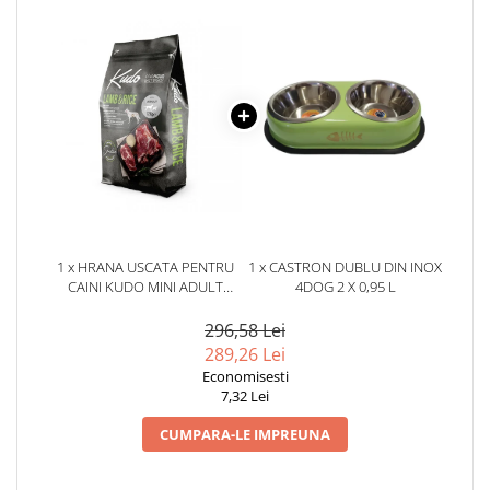
1 x HRANA USCATA PENTRU
1 x CASTRON DUBLU DIN INOX
CAINI KUDO MINI ADULT
4DOG 2 X 0,95 L
SENSITIVE CU MIEL & OREZ 12
KG
296,58 Lei
289,26 Lei
Economisesti
7,32 Lei
CUMPARA-LE IMPREUNA