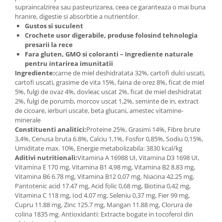
supraincalzirea sau pasteurizarea, ceea ce garanteaza o mai buna
hranire, digestie si absorbtie a nutrientilor.
Gustos si suculent
Crochete usor digerabile, produse folosind tehnologia
presarii la rece
Fara gluten, GMO si coloranti – Ingrediente naturale
pentru intarirea imunitatii
Ingrediente:
carne de miel deshidratata 32%, cartofi dulci uscati,
cartofi uscati, grasime de vita 15%, faina de orez 8%, ficat de miel
5%, fulgi de ovaz 4%, dovleac uscat 2%, ficat de miel deshidratat
2%, fulgi de porumb, morcov uscat 1,2%, seminte de in, extract
de cicoare, ierburi uscate, beta glucani, amestec vitamine-
minerale
Constituenti analitici:
Proteine 25%, Grasimi 14%, Fibre brute
3,4%, Cenusa bruta 6.8%, Calciu 1,1%, Fosfor 0,85%, Sodiu 0,15%,
Umiditate max. 10%, Energie metabolizabila: 3830 kcal/kg
Aditivi nutritionali:
Vitamina A 16988 UI, Vitamina D3 1698 UI,
Vitamina E 170 mg, Vitamina B1 4,98 mg, Vitamina B2 8.83 mg,
Vitamina B6 6.78 mg, Vitamina B12 0,07 mg, Niacina 42.25 mg,
Pantotenic acid 17.47 mg, Acid folic 0,68 mg, Biotina 0,42 mg,
Vitamina C 118 mg, Iod 4.07 mg, Seleniu 0,37 mg, Fier 99 mg,
Cupru 11.88 mg, Zinc 125.7 mg, Mangan 11.88 mg, Clorura de
colina 1835 mg. Antioxidanti: Extracte bogate in tocoferol din