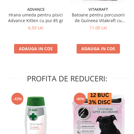
ADVANCE
VITAKRAFT
Hrana umeda pentru pisici
Batoane pentru porcusorii
Advance Kitten cu pui 85 gr
de Guineea Vitakraft cu
struguri & nuci 2 buc
6,50 Lei
11,00 Lei
ADAUGA IN COS
ADAUGA IN COS
PROFITA DE REDUCERI:
-43%
-40%