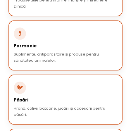
Produse utile pentru hrănire, îngrijire și întreținere
zilnică.
💊
Farmacie
Suplimente, antiparazitare și produse pentru
sănătatea animalelor.
🐦
Păsări
Hrană, colivii, batoane, jucării și accesorii pentru
păsări.