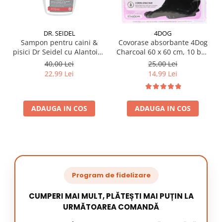
DR. SEIDEL
4DOG
Sampon pentru caini &
Covorase absorbante 4Dog
pisici Dr Seidel cu Alantoina
Charcoal 60 x 60 cm, 10 buc
220 ml
/ pachet
40,00 Lei
25,00 Lei
22,99 Lei
14,99 Lei
ADAUGA IN COS
ADAUGA IN COS
Program de fidelizare
CUMPERI MAI MULT, PLĂTEȘTI MAI PUȚIN LA
URMĂTOAREA COMANDĂ