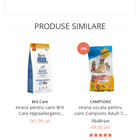
PRODUSE SIMILARE
-8%
Brit Care
CAMPIONS
Hrana pentru caini Brit
Hrana uscata pentru
Care Hypoallergenic
caini Campions Adult 7,5
ca
Adult Large Breed cu miel
kg
261,99 Lei
75,00 Lei
12 kg + 2 kg GRATIS
69,00 Lei