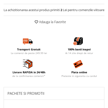
La achizitionarea acestui produs primiti
2
Lei pentru comenzile viitoare
Adauga la Favorite
Transport Gratuit
100% banii inapoi
La comenzi de peste 249.99 lei
Ai 14 zile drept de retur
Livrare RAPIDA in 24/48h
Plata online
de la confirmarea comenzii*
Plateste in siguranta cu cardul
PACHETE SI PROMOTII