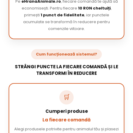
Pe
eHranaAnimale.ro
, fiecare comandă te ajută să
economisești. Pentru fiecare
10 RON cheltuiți
,
primești
1 punct de fidelitate
, iar punctele
acumulate se transformă în reducere pentru
comenzile viitoare.
Cum funcționează sistemul?
STRÂNGI PUNCTE LA FIECARE COMANDĂ ȘI LE
TRANSFORMI ÎN REDUCERE
🛒
Cumperi produse
La fiecare comandă
Alegi produsele potrivite pentru animalul tău și plasezi