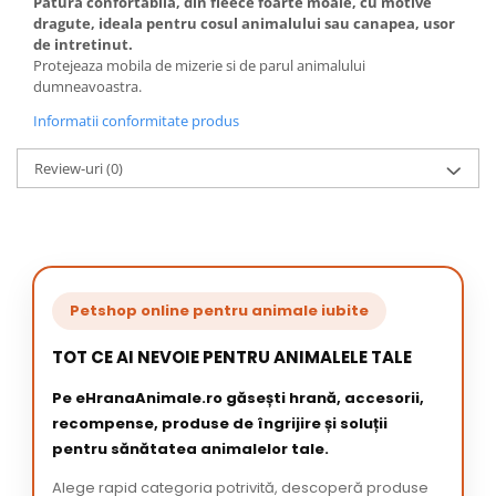
Patura confortabila, din fleece foarte moale, cu motive
dragute, ideala pentru cosul animalului sau canapea, usor
de intretinut.
Protejeaza mobila de mizerie si de parul animalului
dumneavoastra.
Informatii conformitate produs
Review-uri
(0)
Petshop online pentru animale iubite
TOT CE AI NEVOIE PENTRU ANIMALELE TALE
Pe eHranaAnimale.ro găsești hrană, accesorii,
recompense, produse de îngrijire și soluții
pentru sănătatea animalelor tale.
Alege rapid categoria potrivită, descoperă produse