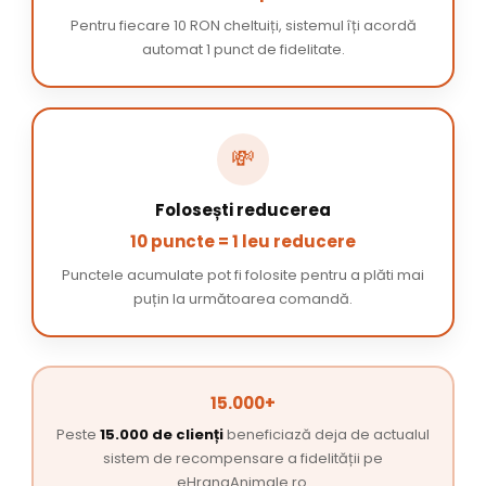
Pentru fiecare 10 RON cheltuiți, sistemul îți acordă
automat 1 punct de fidelitate.
💸
Folosești reducerea
10 puncte = 1 leu reducere
Punctele acumulate pot fi folosite pentru a plăti mai
puțin la următoarea comandă.
15.000+
Peste
15.000 de clienți
beneficiază deja de actualul
sistem de recompensare a fidelității pe
eHranaAnimale.ro.