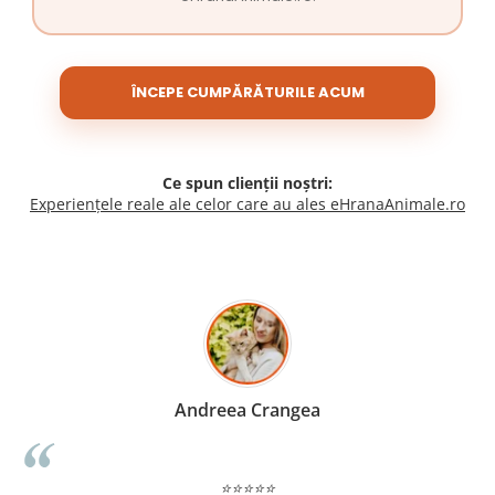
ÎNCEPE CUMPĂRĂTURILE ACUM
Ce spun clienții noștri:
Experiențele reale ale celor care au ales eHranaAnimale.ro
Madalina Stancea
⭐⭐⭐⭐⭐