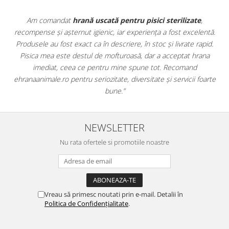
zate
,
Apreciez foarte mult faptul că pe
ehranaanimale.ro
găsesc
xcelentă.
doar hrană, ci și produse din
farmacia veterinară
:
e rapid.
antiparazitare, suplimente și soluții de îngrijire. Este foart
 hrana
comod să pot comanda tot ce am nevoie pentru animalul 
nd
dintr-un singur loc. Livrarea a fost rapidă, iar produsele au f
ii foarte
originale și în termen. Magazin serios, bine organizat și foarte
pentru orice stăpân de animale.
NEWSLETTER
Nu rata ofertele si promotiile noastre
Vreau să primesc noutati prin e-mail. Detalii în
Politica de Confidențialitate
.