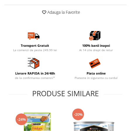
Adauga la Favorite
Transport Gratuit
100% banii inapoi
La comenzi de peste 249.99 lei
Ai 14 zile drept de retur
Livrare RAPIDA in 24/48h
Plata online
de la confirmarea comenzii*
Plateste in siguranta cu cardul
PRODUSE SIMILARE
-20%
-24%