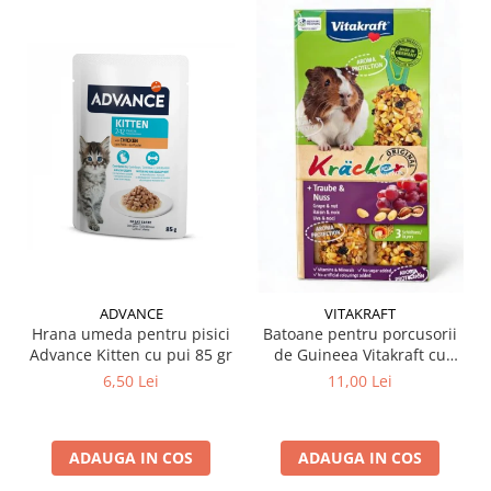
ADVANCE
VITAKRAFT
Hrana umeda pentru pisici
Batoane pentru porcusorii
Advance Kitten cu pui 85 gr
de Guineea Vitakraft cu
struguri & nuci 2 buc
6,50 Lei
11,00 Lei
ADAUGA IN COS
ADAUGA IN COS