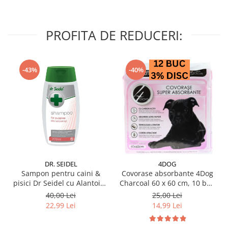
PROFITA DE REDUCERI:
-43%
-40%
DR. SEIDEL
4DOG
Sampon pentru caini &
Covorase absorbante 4Dog
pisici Dr Seidel cu Alantoina
Charcoal 60 x 60 cm, 10 buc
220 ml
/ pachet
40,00 Lei
25,00 Lei
22,99 Lei
14,99 Lei