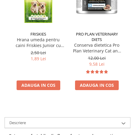
FRISKIES
PRO PLAN VETERINARY
Hrana umeda pentru
DIETS
Conserva dietetica Pro
caini Friskies Junior cu
cai
Plan Veterinary Cat and
pui & mazare 85 gr
2,50 Lei
Dog Convalescence 195
12,00 Lei
1,89 Lei
gr
9,58 Lei
ADAUGA IN COS
ADAUGA IN COS
Descriere