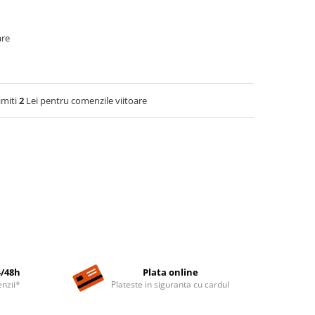
are
imiti
2
Lei pentru comenzile viitoare
4/48h
Plata online
nzii*
Plateste in siguranta cu cardul