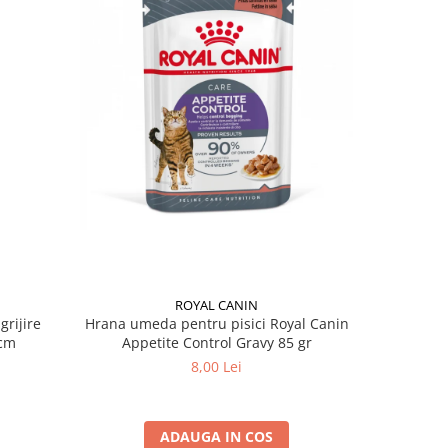
ROYAL CANIN
grijire
Hrana umeda pentru pisici Royal Canin
Hrana ume
 x 13 cm
Appetite Control Gravy 85 gr
Ag
8,00 Lei
ADAUGA IN COS