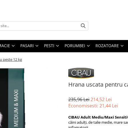
MACIE
PASARI
PESTI
PORUMBEI
ROZATOARE
u peste 12 kg
Hrana uscata pentru ca
235,96 Lei
214,52 Lei
Economisesti:
21,44
Lei
CIBAU Adult Mediu/Maxi Sensitiv
câini adulți, de talie medie, mare sa
inflamatorii.