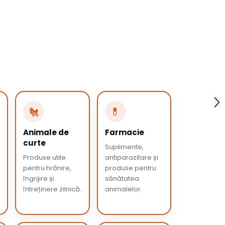
🐔
💊
Animale de
Farmacie
curte
Suplimente,
Produse utile
antiparazitare și
pentru hrănire,
produse pentru
îngrijire și
sănătatea
întreținere zilnică.
animalelor.