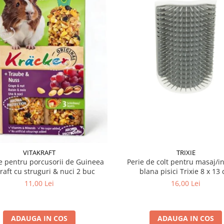
VITAKRAFT
TRIXIE
 pentru porcusorii de Guineea
Perie de colt pentru masaj/in
kraft cu struguri & nuci 2 buc
blana pisici Trixie 8
11,00 Lei
16,00 Lei
ADAUGA IN COS
ADAUGA IN COS