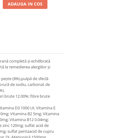
ADAUGA IN COS
rană completă și echilibrată
tă la remedierea alergiilor și
 pește (8%),pulpă de sfeclă
clorură de sodiu, carbonat de
%).
uri brute 12.00%; fibre brute
 Vitamina D3 1000 UI; Vitamina E
10mg; Vitamina B2 5mg; Vitamina
.30mg; Vitamina B12 0.04mg;
e zinc 120mg; sulfat acid de
mg; sulfat pentaacid de cupru
22mg; DL-Metionină 1500mg