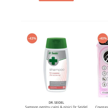
-43%
-40%
DR. SEIDEL
Sampon pentru caini & pisici Dr Seidel
Covoras