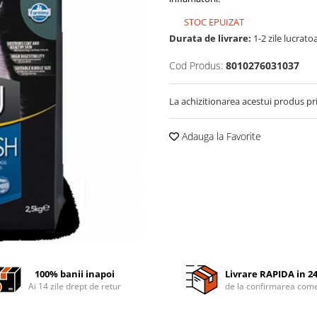
STOC EPUIZAT
Durata de livrare:
1-2 zile lucrato
Cod Produs:
8010276031037
La achizitionarea acestui produs pr
Adauga la Favorite
100% banii inapoi
Livrare RAPIDA in 2
Ai 14 zile drept de retur
de la confirmarea come