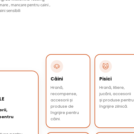
 mare , mancare pentru caini ,
ini sensibili
🐶
🐱
Câini
Pisici
Hrană,
Hrană, litiere,
recompense,
jucării, accesorii
LE
accesorii și
și produse pentru
produse de
îngrijire zilnică.
rii,
îngrijire pentru
 pentru
câini.