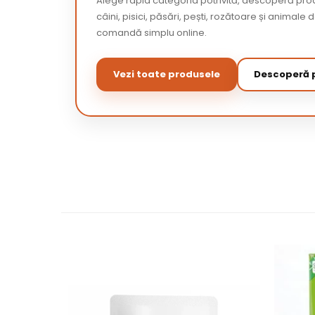
Alege rapid categoria potrivită, descoperă pr
câini, pisici, păsări, pești, rozătoare și animale 
comandă simplu online.
Vezi toate produsele
Descoperă p