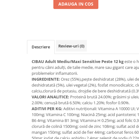
ADAUGA IN COS
Review-uri
(0)
Descriere
CIBAU Adult Mediu/Maxi Sensitive Peste 12 kg
este o h
pentru câini adulți, de talie medie, mare sau gigant care aju
problemelor inflamatorii.
INGREDIENTE:
Orez (55%),pește deshidratat (28%), ulei de
deshidratată (5%), ulei vegetal (2%), fosfat monodicalcic, 
calciu,clorură de potasiu, drojdie de bere deshidratată (0.3
VALORI ANALITICE:
Proteină brută 24.00%; grăsimi și ulei
2.00%; cenușă brută 6.50%; calciu 1.20%; fosfor 0.90%.
ADITIVI PER KG:
Aditivi nutriționali: Vitamina A 10000 UI;
100mg; Vitamina C 100mg; Niacină 25mg; acid pantotenic 
B6 4mg; Vitamina B1 3mg; Vitamina H 0.25mg; acid folic 0
clorură de colină 1500mg; oxid de zinc 108mg; sulfat acid d
mangan 150mg; sulfat acid de fier 44mg; carbonat feros 60
50mg; iodat de calciu anhidru 2.4mg; selenit de sodiu 0.