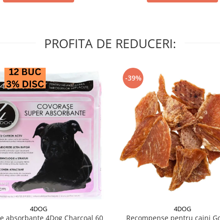
PROFITA DE REDUCERI:
-39%
4DOG
4DOG
e absorbante 4Dog Charcoal 60
Recompense pentru caini G