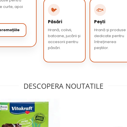
oduse pentru
de curte, apoi
🐦
🐟
Păsări
Pești
romoțiile
Hrană, colivii,
Hrană și produse
batoane, jucării și
dedicate pentru
accesorii pentru
întreținerea
păsări.
peștilor.
DESCOPERA NOUTATILE