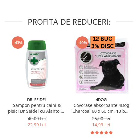
PROFITA DE REDUCERI:
-43%
-40%
DR. SEIDEL
4DOG
Sampon pentru caini &
Covorase absorbante 4Dog
pisici Dr Seidel cu Alantoina
Charcoal 60 x 60 cm, 10 buc
220 ml
/ pachet
40,00 Lei
25,00 Lei
22,99 Lei
14,99 Lei