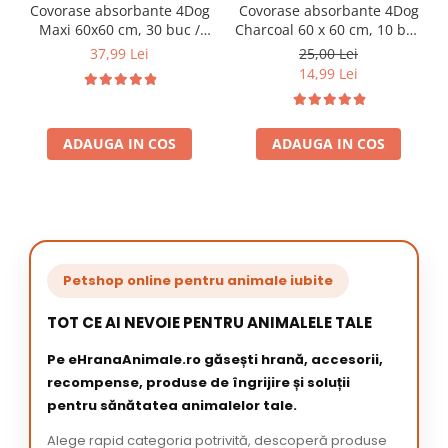
Covorase absorbante 4Dog
Covorase absorbante 4Dog
Maxi 60x60 cm, 30 buc /
Charcoal 60 x 60 cm, 10 buc
pachet
/ pachet
37,99 Lei
25,00 Lei
14,99 Lei
ADAUGA IN COS
ADAUGA IN COS
Petshop online pentru animale iubite
TOT CE AI NEVOIE PENTRU ANIMALELE TALE
Pe eHranaAnimale.ro găsești hrană, accesorii,
recompense, produse de îngrijire și soluții
pentru sănătatea animalelor tale.
Alege rapid categoria potrivită, descoperă produse