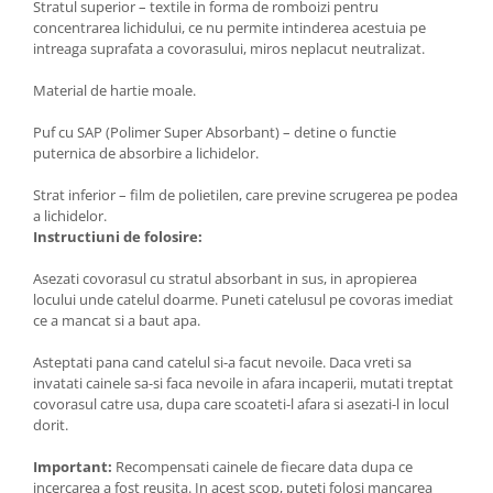
Stratul superior – textile in forma de romboizi pentru
concentrarea lichidului, ce nu permite intinderea acestuia pe
intreaga suprafata a covorasului, miros neplacut neutralizat.
Material de hartie moale.
Puf cu SAP (Polimer Super Absorbant) – detine o functie
puternica de absorbire a lichidelor.
Strat inferior – film de polietilen, care previne scrugerea pe podea
a lichidelor.
Instructiuni de folosire:
Asezati covorasul cu stratul absorbant in sus, in apropierea
locului unde catelul doarme. Puneti catelusul pe covoras imediat
ce a mancat si a baut apa.
Asteptati pana cand catelul si-a facut nevoile. Daca vreti sa
invatati cainele sa-si faca nevoile in afara incaperii, mutati treptat
covorasul catre usa, dupa care scoateti-l afara si asezati-l in locul
dorit.
Important:
Recompensati cainele de fiecare data dupa ce
incercarea a fost reusita. In acest scop, puteti folosi mancarea