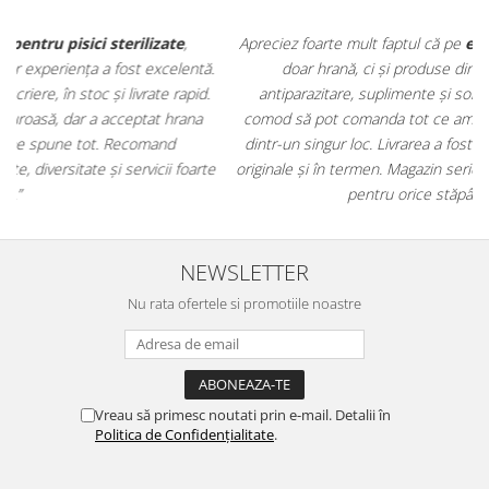
Apreciez foarte mult faptul că pe
ehranaanimale.ro
găsesc nu
.
doar hrană, ci și produse din
farmacia veterinară
:
antiparazitare, suplimente și soluții de îngrijire. Este foarte
comod să pot comanda tot ce am nevoie pentru animalul meu
m
dintr-un singur loc. Livrarea a fost rapidă, iar produsele au fost
e
originale și în termen. Magazin serios, bine organizat și foarte util
t
pentru orice stăpân de animale.
NEWSLETTER
Nu rata ofertele si promotiile noastre
Vreau să primesc noutati prin e-mail. Detalii în
Politica de Confidențialitate
.