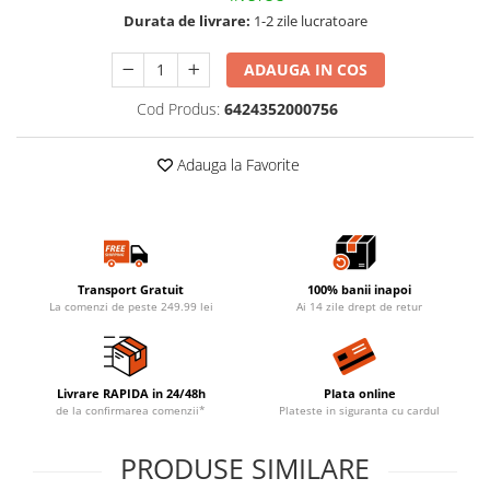
Durata de livrare:
1-2 zile lucratoare
ADAUGA IN COS
Cod Produs:
6424352000756
Adauga la Favorite
Transport Gratuit
100% banii inapoi
La comenzi de peste 249.99 lei
Ai 14 zile drept de retur
Livrare RAPIDA in 24/48h
Plata online
de la confirmarea comenzii*
Plateste in siguranta cu cardul
PRODUSE SIMILARE