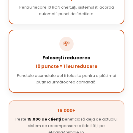
Pentru fiecare 10 RON cheltuiți, sistemul îți acordă
automat 1 punct de fidelitate.
💸
Folosești reducerea
10 puncte = 1 leu reducere
Punctele acumulate pot fi folosite pentru a plăti mai
puțin la următoarea comandă.
15.000+
Peste
15.000 de clienți
beneficiază deja de actualul
sistem de recompensare a fidelității pe
eHranaAnimale.ro.