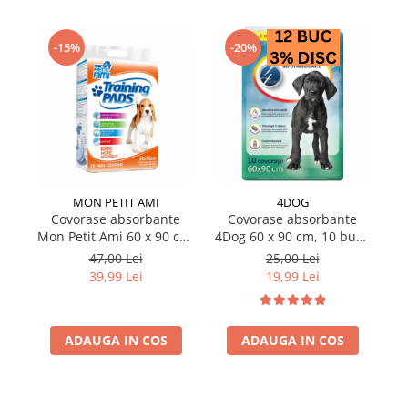
-15%
-20%
MON PETIT AMI
4DOG
Covorase absorbante
Covorase absorbante
So
Mon Petit Ami 60 x 90 cm,
4Dog 60 x 90 cm, 10 buc /
e
20 buc / pachet
pachet
47,00 Lei
25,00 Lei
39,99 Lei
19,99 Lei
ADAUGA IN COS
ADAUGA IN COS