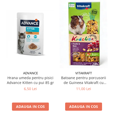
ADVANCE
VITAKRAFT
Hrana umeda pentru pisici
Batoane pentru porcusorii
Advance Kitten cu pui 85 gr
de Guineea Vitakraft cu
struguri & nuci 2 buc
6,50 Lei
11,00 Lei
ADAUGA IN COS
ADAUGA IN COS