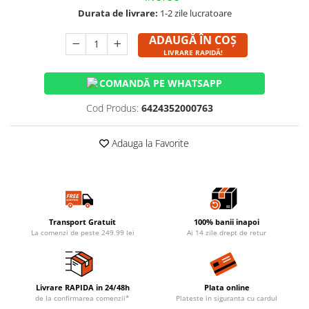
Durata de livrare:
1-2 zile lucratoare
ADAUGĂ ÎN COȘ
LIVRARE RAPIDĂ!
COMANDĂ PE WHATSAPP
Cod Produs:
6424352000763
Adauga la Favorite
Transport Gratuit
100% banii inapoi
La comenzi de peste 249.99 lei
Ai 14 zile drept de retur
Livrare RAPIDA in 24/48h
Plata online
de la confirmarea comenzii*
Plateste in siguranta cu cardul