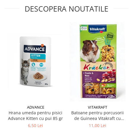
DESCOPERA NOUTATILE
ADVANCE
VITAKRAFT
Hrana umeda pentru pisici
Batoane pentru porcusorii
Advance Kitten cu pui 85 gr
de Guineea Vitakraft cu
struguri & nuci 2 buc
6,50 Lei
11,00 Lei