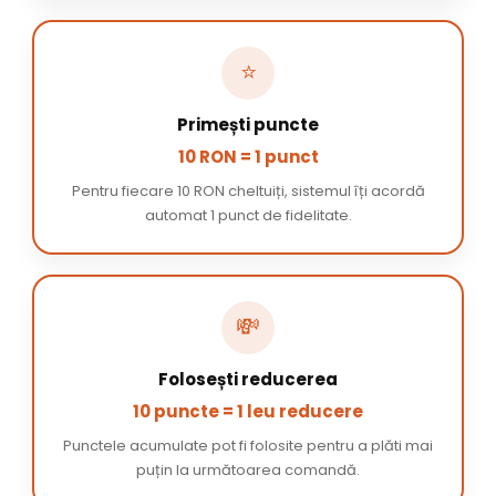
⭐
Primești puncte
10 RON = 1 punct
Pentru fiecare 10 RON cheltuiți, sistemul îți acordă
automat 1 punct de fidelitate.
💸
Folosești reducerea
10 puncte = 1 leu reducere
Punctele acumulate pot fi folosite pentru a plăti mai
puțin la următoarea comandă.