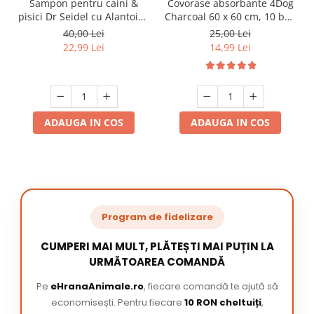
Sampon pentru caini &
Covorase absorbante 4Dog
pisici Dr Seidel cu Alantoina
Charcoal 60 x 60 cm, 10 buc
220 ml
/ pachet
40,00 Lei
25,00 Lei
22,99 Lei
14,99 Lei
ADAUGA IN COS
ADAUGA IN COS
Program de fidelizare
CUMPERI MAI MULT, PLĂTEȘTI MAI PUȚIN LA
URMĂTOAREA COMANDĂ
Pe
eHranaAnimale.ro
, fiecare comandă te ajută să
economisești. Pentru fiecare
10 RON cheltuiți
,