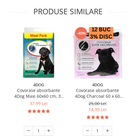
PRODUSE SIMILARE
-40%
4DOG
4DOG
Covorase absorbante
Covorase absorbante
4Dog Maxi 60x60 cm, 30
4Dog Charcoal 60 x 60
4D
buc / pachet
cm, 10 buc / pachet
37,99 Lei
25,00 Lei
14,99 Lei