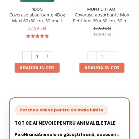
4DOG
MON PETIT AMI
Covorase absorbante 4Dog
Covorase absorbante Mon
Maxi 60x60 cm, 30 buc /
Petit Ami 60 x 60 cm, 30 buc
pachet
/ pachet
37,99 Lei
47,00 Lei
39,99 Lei
ADAUGA IN COS
ADAUGA IN COS
Petshop online pentru animale iubite
TOT CE AI NEVOIE PENTRU ANIMALELE TALE
Pe eHranaAnimale.ro găsești hrană, accesorii,