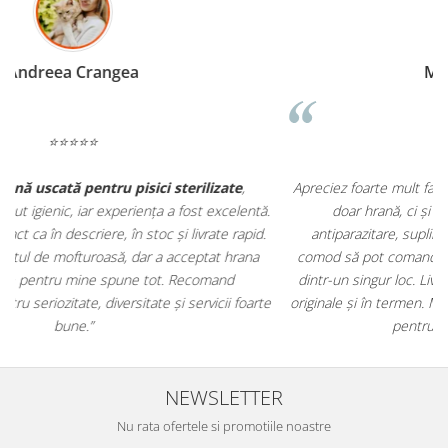
Madalina Stancea
⭐⭐⭐⭐⭐
Apreciez foarte mult faptul că pe
ehranaanimale.ro
găsesc nu
.
doar hrană, ci și produse din
farmacia veterinară
:
antiparazitare, suplimente și soluții de îngrijire. Este foarte
comod să pot comanda tot ce am nevoie pentru animalul meu
m
dintr-un singur loc. Livrarea a fost rapidă, iar produsele au fost
e
originale și în termen. Magazin serios, bine organizat și foarte util
t
pentru orice stăpân de animale.
NEWSLETTER
Nu rata ofertele si promotiile noastre