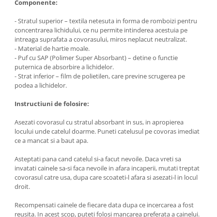
Componente:
- Stratul superior – textila netesuta in forma de romboizi pentru
concentrarea lichidului, ce nu permite intinderea acestuia pe
intreaga suprafata a covorasului, miros neplacut neutralizat.
- Material de hartie moale.
- Puf cu SAP (Polimer Super Absorbant) – detine o functie
puternica de absorbire a lichidelor.
- Strat inferior – film de polietilen, care previne scrugerea pe
podea a lichidelor.
Instructiuni de folosire:
Asezati covorasul cu stratul absorbant in sus, in apropierea
locului unde catelul doarme. Puneti catelusul pe covoras imediat
ce a mancat si a baut apa.
Asteptati pana cand catelul si-a facut nevoile. Daca vreti sa
invatati cainele sa-si faca nevoile in afara incaperii, mutati treptat
covorasul catre usa, dupa care scoateti-l afara si asezati-l in locul
droit.
Recompensati cainele de fiecare data dupa ce incercarea a fost
reusita. In acest scop, puteti folosi mancarea preferata a cainelui.