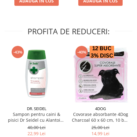
ADAUGA IN COS
ADAUGA IN COS
PROFITA DE REDUCERI:
-43%
-40%
DR. SEIDEL
4DOG
Sampon pentru caini &
Covorase absorbante 4Dog
pisici Dr Seidel cu Alantoina
Charcoal 60 x 60 cm, 10 buc
220 ml
/ pachet
40,00 Lei
25,00 Lei
22,99 Lei
14,99 Lei