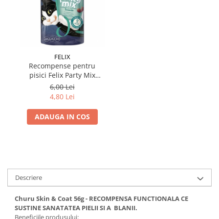
FELIX
Recompense pentru
pisici Felix Party Mix
Ocean Mix 60 gr
6,00 Lei
4,80 Lei
ADAUGA IN COS
Descriere
Churu Skin & Coat 56g - RECOMPENSA FUNCTIONALA CE
SUSTINE SANATATEA PIELII SI A BLANII.
Beneficiile produsului: