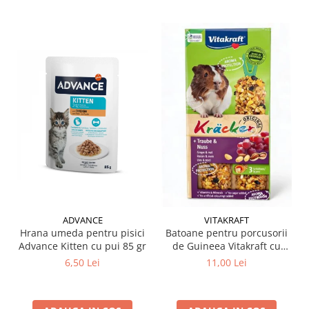
ADVANCE
VITAKRAFT
Hrana umeda pentru pisici
Batoane pentru porcusorii
Advance Kitten cu pui 85 gr
de Guineea Vitakraft cu
struguri & nuci 2 buc
6,50 Lei
11,00 Lei