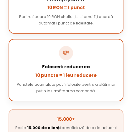
10 RON = 1 punct
Pentru fiecare 10 RON cheltuiți, sistemul îți acordă
automat 1 punct de fidelitate.
💸
Folosești reducerea
10 puncte = 1 leu reducere
Punctele acumulate pot fi folosite pentru a plăti mai
puțin la următoarea comandă.
15.000+
Peste
15.000 de clienți
beneficiază deja de actualul