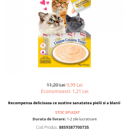
Hrana uscata
Hrana umeda
Hrana uscata caini
Hrana uscata
Hrana umeda pisici
Caine Junior
Caine Adult
Pisica Adult
Caine Senior
Pisica Junior
Oferta 2 saci
Pisica Senior
Igiena caini
Pisica Sterilizata
Ingrijire pisici
Cosmetica & produse de igiena
Covorase & Scutece
Asternut igienic
Solutii auriculare
Igiena pisici
Solutii curatare
Sampoane pisici
11,20 Lei
9,99 Lei
Solutii dentare
Oferte
Economisesti:
1,21
Lei
Solutii oftalmice
Recompense pisici
Recompensa delicioasa ce sustine sanatatea pielii si a blanii
Oferte
STOC EPUIZAT
Recompense caini
Durata de livrare:
1-2 zile lucratoare
Cod Produs:
8859387700735