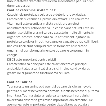
Imbunatateste dramatic stralucirea si densitatea parului pisicii
dumneavoastra.
Contine catechine si vitamina E
Catechinele protejeaza celula de o deteriorare oxidativa.
Catechinele si vitamina E provin din extractul de ceai verde.
Vitamina E este esentiala in dieta pisicii, are un efect
antiinflamator si actioneaza ca un conservant natural. Este un
nutrient solubil in grasimi care se gaseste in multe alimente. In
organism, aceasta actioneaza ca un antioxidant, ajutand la
protejarea celulelor impotriva daunelor cauzate de radicalii liberi.
Radicalii liberi sunt compusi care se formeaza atunci cand
organismul transforma alimentele pe care le consumam in
energie.
DE CE este important pentru pisici?
Caracteristica sa principala este ca actioneaza ca principal
antioxidant atat la caini cat si la pisici, impiedicand oxidarea
grasimilor si garantand functionarea celulara.
Contine Taurina
Taurina este un aminoacid esential de care pisicile au nevoie
pentru a-si mentine vederea normala, functia nervoasa si puterea
imunitara. Taurina ajuta la reglarea temperaturii corpului si
favorizeaza absorbtia grasimilor importante din alimente. De
asemenea, este importanta pentru dezvoltarea adecvata a