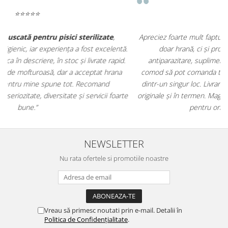
⭐⭐⭐⭐⭐
Apreciez foarte mult faptul că pe
ehranaanimale.ro
găsesc nu
.
doar hrană, ci și produse din
farmacia veterinară
:
antiparazitare, suplimente și soluții de îngrijire. Este foarte
comod să pot comanda tot ce am nevoie pentru animalul meu
m
dintr-un singur loc. Livrarea a fost rapidă, iar produsele au fost
e
originale și în termen. Magazin serios, bine organizat și foarte util
t
pentru orice stăpân de animale.
NEWSLETTER
Nu rata ofertele si promotiile noastre
Vreau să primesc noutati prin e-mail. Detalii în
Politica de Confidențialitate
.