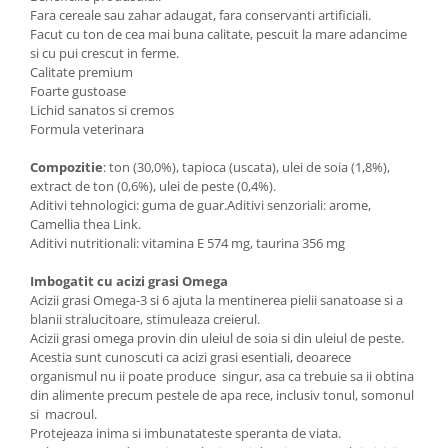
Fara cereale sau zahar adaugat, fara conservanti artificiali.
Facut cu ton de cea mai buna calitate, pescuit la mare adancime
si cu pui crescut in ferme.
Calitate premium
Foarte gustoase
Lichid sanatos si cremos
Formula veterinara
Compozitie
: ton (30,0%), tapioca (uscata), ulei de soia (1,8%),
extract de ton (0,6%), ulei de peste (0,4%).
Aditivi tehnologici: guma de guar.Aditivi senzoriali: arome,
Camellia thea Link.
Aditivi nutritionali: vitamina E 574 mg, taurina 356 mg
Imbogatit cu acizi grasi Omega
Acizii grasi Omega-3 si 6 ajuta la mentinerea pielii sanatoase si a
blanii stralucitoare, stimuleaza creierul.
Acizii grasi omega provin din uleiul de soia si din uleiul de peste.
Acestia sunt cunoscuti ca acizi grasi esentiali, deoarece
organismul nu ii poate produce singur, asa ca trebuie sa ii obtina
din alimente precum pestele de apa rece, inclusiv tonul, somonul
si macroul.
Protejeaza inima si imbunatateste speranta de viata.