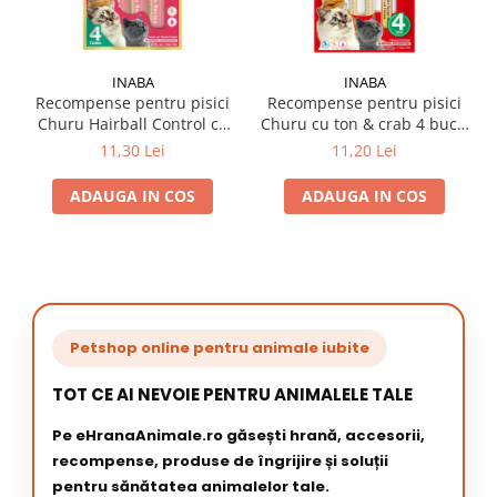
INABA
INABA
Recompense pentru pisici
Recompense pentru pisici
Churu Hairball Control cu
Churu cu ton & crab 4 buc x
pui 4 buc x 14 gr
14 gr
11,30 Lei
11,20 Lei
ADAUGA IN COS
ADAUGA IN COS
Petshop online pentru animale iubite
TOT CE AI NEVOIE PENTRU ANIMALELE TALE
Pe eHranaAnimale.ro găsești hrană, accesorii,
recompense, produse de îngrijire și soluții
pentru sănătatea animalelor tale.