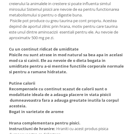
creierului la animalele in crestere si poate influenta simtul
mirosului Sistemul pisicii are nevoie de ea pentru functionarea
metabolismului si pentru o digestie buna.
Pisicile pot produce cu greu taurina pe cont propriu. Acestea
depind de aportul zilnic prin hrana, motiv pentru care taurina
este unul dintre aminoacizii esentiali pentru ele. Au nevoie de
aproximativ 500 mg pe zi.
Cu un continut ridicat de umiditate
Pisicile nu sunt atrase in mod natural sa bea apa in acelasi
mod ca si cainii. Ele au nevoie de o dieta bogata in
umiditate pentru a-si mentine functiile corporale normale
si pentru a ramane hidratate.
Putine calorii
Recompensele cu continut scazut de calorii sunt o
modalitate ideala de a adauga placere in viata pisicii
dumneavoastra fara a adauga greutate inutila la corpul
acesteia.
Bogat in varietate de arome
Hrana complementara pentru pisici.
Instructiuni de hranire:
Hraniti cu acest produs pisica