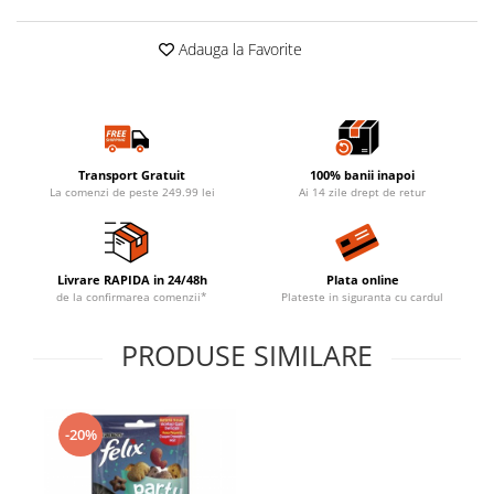
Adauga la Favorite
Transport Gratuit
100% banii inapoi
La comenzi de peste 249.99 lei
Ai 14 zile drept de retur
Livrare RAPIDA in 24/48h
Plata online
de la confirmarea comenzii*
Plateste in siguranta cu cardul
PRODUSE SIMILARE
-20%