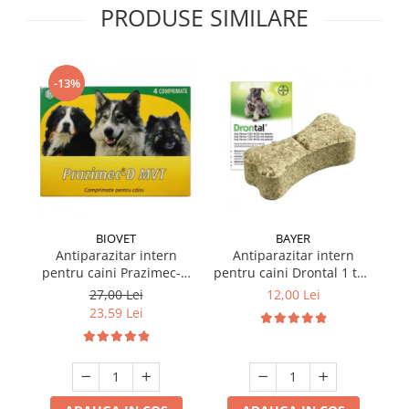
PRODUSE SIMILARE
-13%
BIOVET
BAYER
Antiparazitar intern
Antiparazitar intern
pentru caini Prazimec-D
pentru caini Drontal 1 tab
Pa
MVT 4 comprimate
/ folie
27,00 Lei
12,00 Lei
23,59 Lei