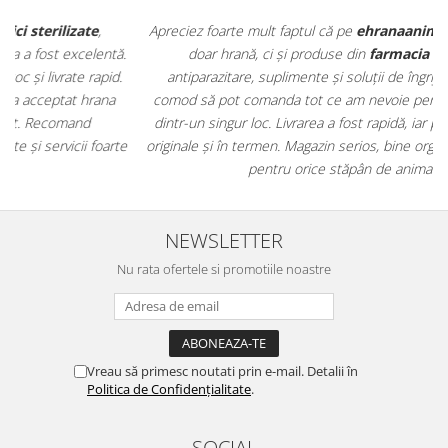
Apreciez foarte mult faptul că pe
ehranaanimale.ro
găsesc nu
.
doar hrană, ci și produse din
farmacia veterinară
:
antiparazitare, suplimente și soluții de îngrijire. Este foarte
comod să pot comanda tot ce am nevoie pentru animalul meu
m
dintr-un singur loc. Livrarea a fost rapidă, iar produsele au fost
e
originale și în termen. Magazin serios, bine organizat și foarte util
t
pentru orice stăpân de animale.
NEWSLETTER
Nu rata ofertele si promotiile noastre
Vreau să primesc noutati prin e-mail. Detalii în
Politica de Confidențialitate
.
SOCIAL