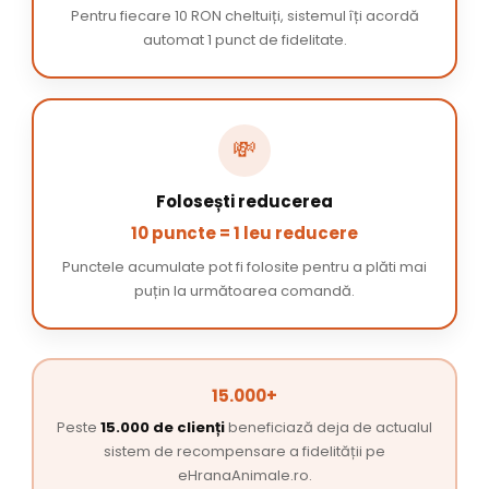
Pentru fiecare 10 RON cheltuiți, sistemul îți acordă
automat 1 punct de fidelitate.
💸
Folosești reducerea
10 puncte = 1 leu reducere
Punctele acumulate pot fi folosite pentru a plăti mai
puțin la următoarea comandă.
15.000+
Peste
15.000 de clienți
beneficiază deja de actualul
sistem de recompensare a fidelității pe
eHranaAnimale.ro.