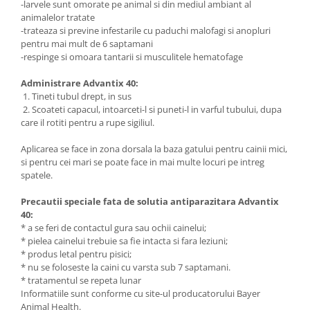
-larvele sunt omorate pe animal si din mediul ambiant al
animalelor tratate
-trateaza si previne infestarile cu paduchi malofagi si anopluri
pentru mai mult de 6 saptamani
-respinge si omoara tantarii si musculitele hematofage
Administrare Advantix 40:
1. Tineti tubul drept, in sus
2. Scoateti capacul, intoarceti-l si puneti-l in varful tubului, dupa
care il rotiti pentru a rupe sigiliul.
Aplicarea se face in zona dorsala la baza gatului pentru cainii mici,
si pentru cei mari se poate face in mai multe locuri pe intreg
spatele.
Precautii speciale fata de solutia antiparazitara Advantix
40:
* a se feri de contactul gura sau ochii cainelui;
* pielea cainelui trebuie sa fie intacta si fara leziuni;
* produs letal pentru pisici;
* nu se foloseste la caini cu varsta sub 7 saptamani.
* tratamentul se repeta lunar
Informatiile sunt conforme cu site-ul producatorului Bayer
Animal Health.