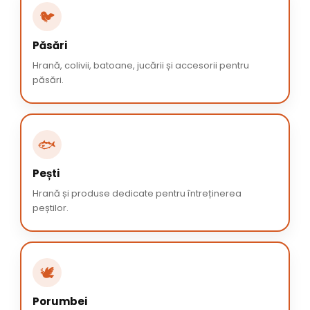
🐦
Păsări
Hrană, colivii, batoane, jucării și accesorii pentru
păsări.
🐟
Pești
Hrană și produse dedicate pentru întreținerea
peștilor.
🕊️
Porumbei