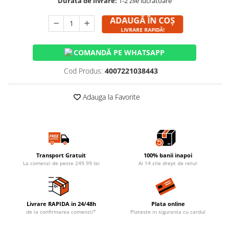
Durata de livrare:
1-2 zile lucratoare
ADAUGĂ ÎN COȘ
LIVRARE RAPIDĂ!
COMANDĂ PE WHATSAPP
Cod Produs:
4007221038443
Adauga la Favorite
Transport Gratuit
100% banii inapoi
La comenzi de peste 249.99 lei
Ai 14 zile drept de retur
Livrare RAPIDA in 24/48h
Plata online
de la confirmarea comenzii*
Plateste in siguranta cu cardul