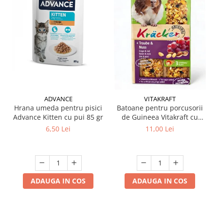
ADVANCE
VITAKRAFT
Hrana umeda pentru pisici
Batoane pentru porcusorii
Advance Kitten cu pui 85 gr
de Guineea Vitakraft cu
struguri & nuci 2 buc
6,50 Lei
11,00 Lei
ADAUGA IN COS
ADAUGA IN COS