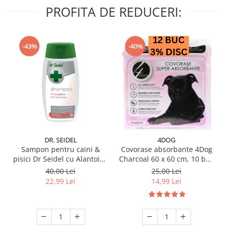
PROFITA DE REDUCERI:
-43%
-40%
DR. SEIDEL
4DOG
Sampon pentru caini &
Covorase absorbante 4Dog
pisici Dr Seidel cu Alantoina
Charcoal 60 x 60 cm, 10 buc
220 ml
/ pachet
40,00 Lei
25,00 Lei
22,99 Lei
14,99 Lei