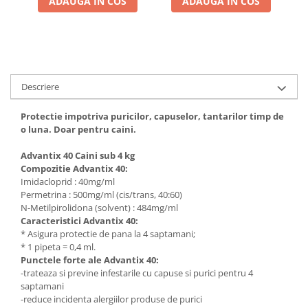
ADAUGA IN COS
ADAUGA IN COS
Descriere
Protectie impotriva puricilor, capuselor, tantarilor timp de
o luna. Doar pentru caini.
Advantix 40 Caini sub 4 kg
Compozitie Advantix 40:
Imidacloprid : 40mg/ml
Permetrina : 500mg/ml (cis/trans, 40:60)
N-Metilpirolidona (solvent) : 484mg/ml
Caracteristici Advantix 40:
* Asigura protectie de pana la 4 saptamani;
* 1 pipeta = 0,4 ml.
Punctele forte ale Advantix 40:
-trateaza si previne infestarile cu capuse si purici pentru 4
saptamani
-reduce incidenta alergiilor produse de purici