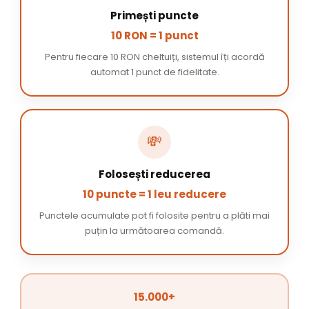
Primești puncte
10 RON = 1 punct
Pentru fiecare 10 RON cheltuiți, sistemul îți acordă
automat 1 punct de fidelitate.
💸
Folosești reducerea
10 puncte = 1 leu reducere
Punctele acumulate pot fi folosite pentru a plăti mai
puțin la următoarea comandă.
15.000+