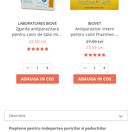
LABORATOIRES BIOVE
BIOVET
Zgarda antiparazitara
Antiparazitar intern
pentru caini de talie mica
pentru caini Prazimec-D
pe
Biove 60 cm
MVT 4 comprimate
22,00 Lei
27,00 Lei
23,59 Lei
ADAUGA IN COS
ADAUGA IN COS
Descriere
Pieptene pentru indepartea puricilor si paduchilor