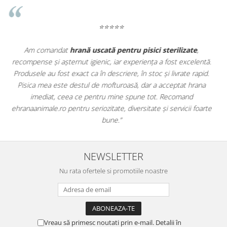
⭐⭐⭐⭐⭐
Apreciez foarte mult faptul că pe
ehranaanimale.ro
găsesc nu
ă.
doar hrană, ci și produse din
farmacia veterinară
:
d.
antiparazitare, suplimente și soluții de îngrijire. Este foarte
comod să pot comanda tot ce am nevoie pentru animalul meu
dintr-un singur loc. Livrarea a fost rapidă, iar produsele au fost
te
originale și în termen. Magazin serios, bine organizat și foarte util
pentru orice stăpân de animale.
NEWSLETTER
Nu rata ofertele si promotiile noastre
Vreau să primesc noutati prin e-mail. Detalii în