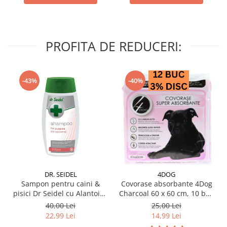
PROFITA DE REDUCERI:
-43%
-40%
DR. SEIDEL
4DOG
Sampon pentru caini &
Covorase absorbante 4Dog
pisici Dr Seidel cu Alantoina
Charcoal 60 x 60 cm, 10 buc
220 ml
/ pachet
40,00 Lei
25,00 Lei
22,99 Lei
14,99 Lei