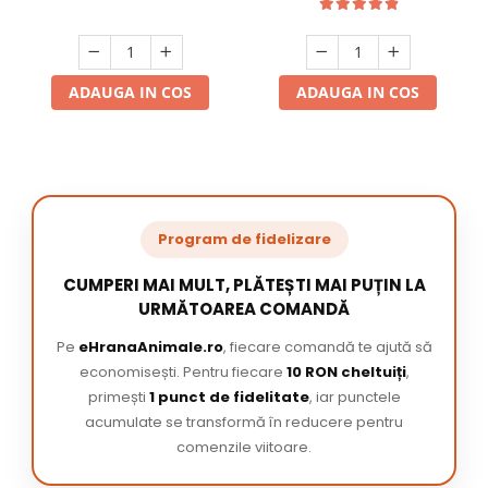
ADAUGA IN COS
ADAUGA IN COS
Program de fidelizare
CUMPERI MAI MULT, PLĂTEȘTI MAI PUȚIN LA
URMĂTOAREA COMANDĂ
Pe
eHranaAnimale.ro
, fiecare comandă te ajută să
economisești. Pentru fiecare
10 RON cheltuiți
,
primești
1 punct de fidelitate
, iar punctele
acumulate se transformă în reducere pentru
comenzile viitoare.