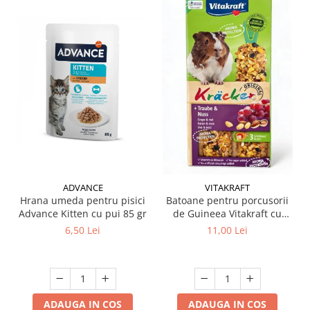
ADVANCE
VITAKRAFT
Hrana umeda pentru pisici
Batoane pentru porcusorii
Advance Kitten cu pui 85 gr
de Guineea Vitakraft cu
struguri & nuci 2 buc
6,50 Lei
11,00 Lei
ADAUGA IN COS
ADAUGA IN COS