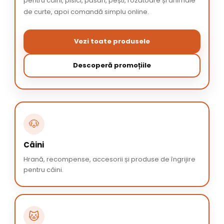
pentru câini, pisici, păsări, pești, rozătoare și animale
de curte, apoi comandă simplu online.
Vezi toate produsele
Descoperă promoțiile
🐶
Câini
Hrană, recompense, accesorii și produse de îngrijire
pentru câini.
🐱