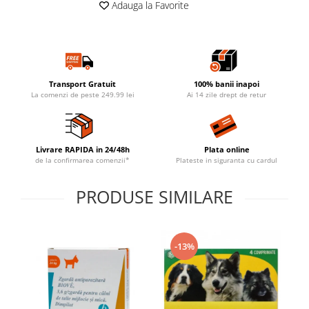
Adauga la Favorite
Transport Gratuit
100% banii inapoi
La comenzi de peste 249.99 lei
Ai 14 zile drept de retur
Livrare RAPIDA in 24/48h
Plata online
de la confirmarea comenzii*
Plateste in siguranta cu cardul
PRODUSE SIMILARE
-13%