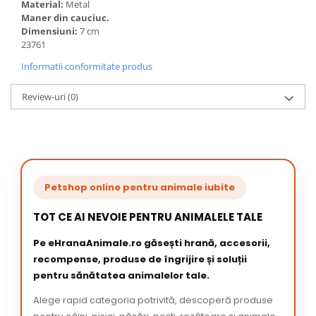
Material:
Metal
Maner din cauciuc.
Dimensiuni:
7 cm
23761
Informatii conformitate produs
Review-uri
(0)
Petshop online pentru animale iubite
TOT CE AI NEVOIE PENTRU ANIMALELE TALE
Pe eHranaAnimale.ro găsești hrană, accesorii,
recompense, produse de îngrijire și soluții
pentru sănătatea animalelor tale.
Alege rapid categoria potrivită, descoperă produse