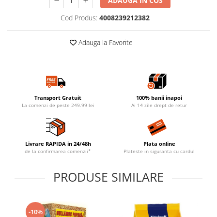
ADAUGA IN COS
Cod Produs:
4008239212382
Adauga la Favorite
Transport Gratuit
100% banii inapoi
La comenzi de peste 249.99 lei
Ai 14 zile drept de retur
Livrare RAPIDA in 24/48h
Plata online
de la confirmarea comenzii*
Plateste in siguranta cu cardul
PRODUSE SIMILARE
-10%