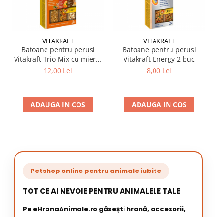
VITAKRAFT
VITAKRAFT
Batoane pentru perusi
Batoane pentru perusi
Vitakraft Trio Mix cu miere,
Vitakraft Energy 2 buc
portocala & popcorn 3 buc
12,00 Lei
8,00 Lei
ADAUGA IN COS
ADAUGA IN COS
Petshop online pentru animale iubite
TOT CE AI NEVOIE PENTRU ANIMALELE TALE
Pe eHranaAnimale.ro găsești hrană, accesorii,