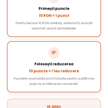
Primești puncte
10 RON = 1 punct
Pentru fiecare 10 RON cheltuiți, sistemul îți acordă
automat 1 punct de fidelitate.
💸
Folosești reducerea
10 puncte = 1 leu reducere
Punctele acumulate pot fi folosite pentru a plăti mai
puțin la următoarea comandă.
15.000+