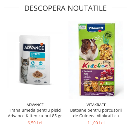
DESCOPERA NOUTATILE
ADVANCE
VITAKRAFT
Hrana umeda pentru pisici
Batoane pentru porcusorii
Advance Kitten cu pui 85 gr
de Guineea Vitakraft cu
struguri & nuci 2 buc
6,50 Lei
11,00 Lei