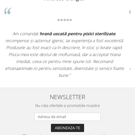
⭐⭐⭐⭐⭐
Apreciez foarte mult faptul că pe
ehranaanimale.ro
găsesc nu
.
doar hrană, ci și produse din
farmacia veterinară
:
.
antiparazitare, suplimente și soluții de îngrijire. Este foarte
comod să pot comanda tot ce am nevoie pentru animalul meu
dintr-un singur loc. Livrarea a fost rapidă, iar produsele au fost
te
originale și în termen. Magazin serios, bine organizat și foarte util
pentru orice stăpân de animale.
NEWSLETTER
Nu rata ofertele si promotiile noastre