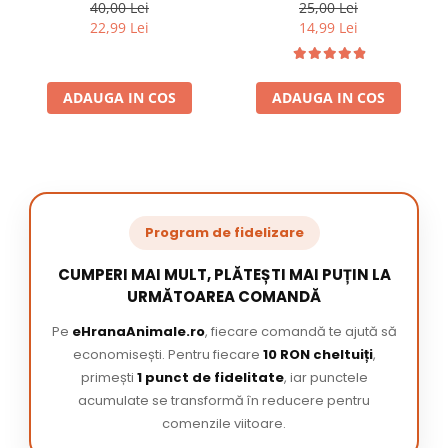
220 ml
/ pachet
40,00 Lei
25,00 Lei
22,99 Lei
14,99 Lei
ADAUGA IN COS
ADAUGA IN COS
Program de fidelizare
CUMPERI MAI MULT, PLĂTEȘTI MAI PUȚIN LA
URMĂTOAREA COMANDĂ
Pe
eHranaAnimale.ro
, fiecare comandă te ajută să
economisești. Pentru fiecare
10 RON cheltuiți
,
primești
1 punct de fidelitate
, iar punctele
acumulate se transformă în reducere pentru
comenzile viitoare.