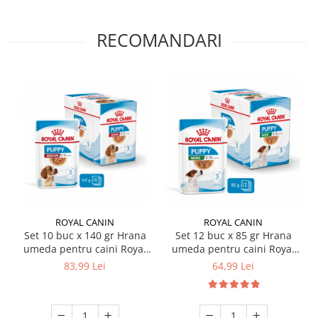
RECOMANDARI
ROYAL CANIN
ROYAL CANIN
Set 10 buc x 140 gr Hrana
Set 12 buc x 85 gr Hrana
umeda pentru caini Royal
umeda pentru caini Royal
Canin Medium Puppy
Canin Mini Puppy
83,99 Lei
64,99 Lei