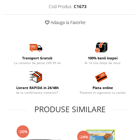
Cod Produs:
C1673
Adauga la Favorite
Transport Gratuit
100% banii inapoi
La comenzi de peste 249.99 lei
Ai 14 zile drept de retur
Livrare RAPIDA in 24/48h
Plata online
de la confirmarea comenzii*
Plateste in siguranta cu cardul
PRODUSE SIMILARE
-20%
-24%