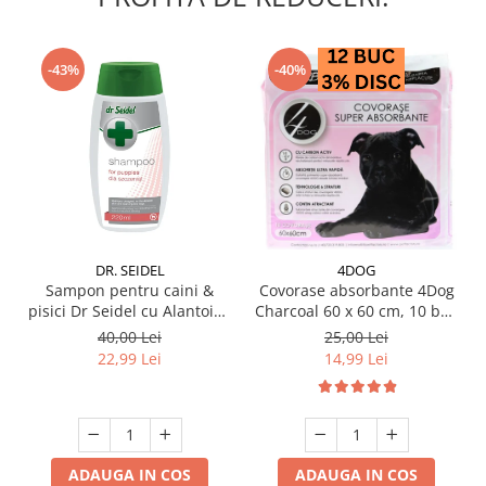
-43%
-40%
DR. SEIDEL
4DOG
Sampon pentru caini &
Covorase absorbante 4Dog
pisici Dr Seidel cu Alantoina
Charcoal 60 x 60 cm, 10 buc
220 ml
/ pachet
40,00 Lei
25,00 Lei
22,99 Lei
14,99 Lei
ADAUGA IN COS
ADAUGA IN COS