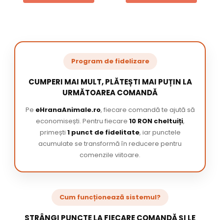
Program de fidelizare
CUMPERI MAI MULT, PLĂTEȘTI MAI PUȚIN LA
URMĂTOAREA COMANDĂ
Pe
eHranaAnimale.ro
, fiecare comandă te ajută să
economisești. Pentru fiecare
10 RON cheltuiți
,
primești
1 punct de fidelitate
, iar punctele
acumulate se transformă în reducere pentru
comenzile viitoare.
Cum funcționează sistemul?
STRÂNGI PUNCTE LA FIECARE COMANDĂ ȘI LE