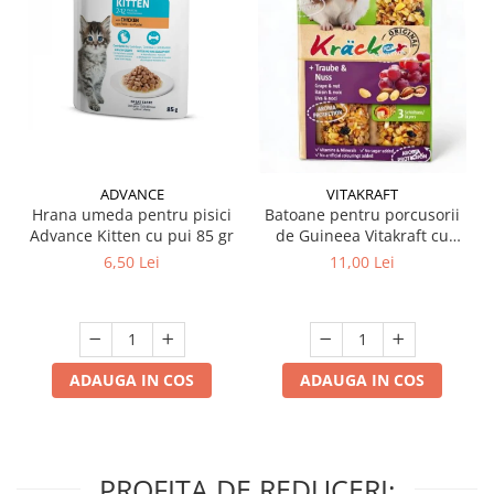
ADVANCE
VITAKRAFT
Hrana umeda pentru pisici
Batoane pentru porcusorii
Advance Kitten cu pui 85 gr
de Guineea Vitakraft cu
struguri & nuci 2 buc
6,50 Lei
11,00 Lei
ADAUGA IN COS
ADAUGA IN COS
PROFITA DE REDUCERI: