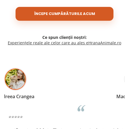
ÎNCEPE CUMPĂRĂTURILE ACUM
Ce spun clienții noștri:
Experiențele reale ale celor care au ales eHranaAnimale.ro
Madalina Stancea
⭐⭐⭐⭐⭐