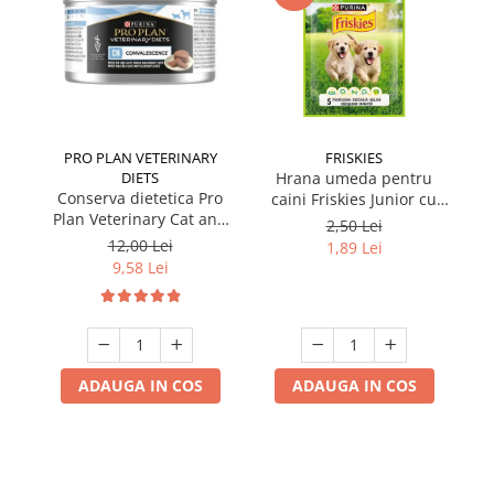
PRO PLAN VETERINARY
FRISKIES
DIETS
Hrana umeda pentru
Conserva dietetica Pro
caini Friskies Junior cu
cai
Plan Veterinary Cat and
pui & mazare 85 gr
2,50 Lei
Dog Convalescence 195
12,00 Lei
1,89 Lei
gr
9,58 Lei
ADAUGA IN COS
ADAUGA IN COS