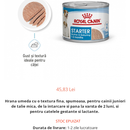
Hrana uscata
Hrana umeda
Hrana uscata caini
Hrana uscata
Hrana umeda pisici
Caine Junior
Caine Adult
Pisica Adult
Caine Senior
Pisica Junior
Oferta 2 saci
Pisica Senior
Igiena caini
Pisica Sterilizata
Ingrijire pisici
Cosmetica & produse de igiena
Covorase & Scutece
Asternut igienic
Solutii auriculare
Igiena pisici
Solutii curatare
Sampoane pisici
45,83 Lei
Solutii dentare
Oferte
Solutii oftalmice
Recompense pisici
Hrana umeda cu o textura fina, spumoasa, pentru cainii juniori
Oferte
de talie mica, de la intarcare si pana la varsta de 2 luni, si
pentru catelele gestante si lactante.
Recompense caini
STOC EPUIZAT
Durata de livrare:
1-2 zile lucratoare