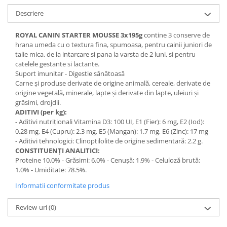
Descriere
ROYAL CANIN STARTER MOUSSE 3x195g
contine 3 conserve de
hrana umeda cu o textura fina, spumoasa, pentru cainii juniori de
talie mica, de la intarcare si pana la varsta de 2 luni, si pentru
catelele gestante si lactante.
Suport imunitar - Digestie sănătoasă
Carne şi produse derivate de origine animală, cereale, derivate de
origine vegetală, minerale, lapte şi derivate din lapte, uleiuri şi
grăsimi, drojdii.
ADITIVI (per kg):
- Aditivi nutriționali Vitamina D3: 100 UI, E1 (Fier): 6 mg, E2 (Iod):
0.28 mg, E4 (Cupru): 2.3 mg, E5 (Mangan): 1.7 mg, E6 (Zinc): 17 mg
- Aditivi tehnologici: Clinoptilolite de origine sedimentară: 2.2 g.
CONSTITUENŢI ANALITICI:
Proteine 10.0% - Grăsimi: 6.0% - Cenușă: 1.9% - Celuloză brută:
1.0% - Umiditate: 78.5%.
Informatii conformitate produs
Review-uri
(0)