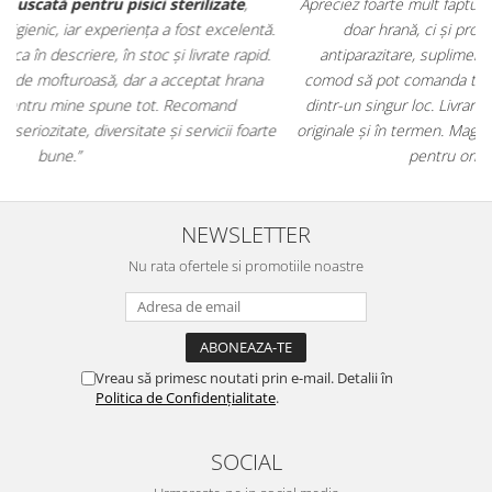
Apreciez foarte mult faptul că pe
ehranaanimale.ro
găsesc nu
.
doar hrană, ci și produse din
farmacia veterinară
:
antiparazitare, suplimente și soluții de îngrijire. Este foarte
comod să pot comanda tot ce am nevoie pentru animalul meu
m
dintr-un singur loc. Livrarea a fost rapidă, iar produsele au fost
e
originale și în termen. Magazin serios, bine organizat și foarte util
t
pentru orice stăpân de animale.
NEWSLETTER
Nu rata ofertele si promotiile noastre
Vreau să primesc noutati prin e-mail. Detalii în
Politica de Confidențialitate
.
SOCIAL