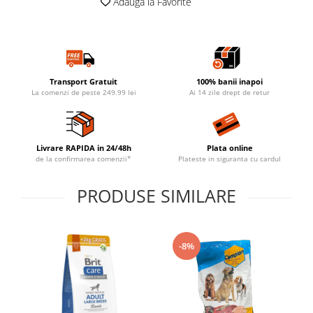
Adauga la Favorite
Transport Gratuit
100% banii inapoi
La comenzi de peste 249.99 lei
Ai 14 zile drept de retur
Livrare RAPIDA in 24/48h
Plata online
de la confirmarea comenzii*
Plateste in siguranta cu cardul
PRODUSE SIMILARE
-8%