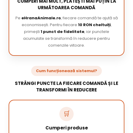
CUMPERI MAI MULT, PLĂTEȘTI MAI PUȚIN LA
URMĂTOAREA COMANDĂ
Pe
eHranaAnimale.ro
, fiecare comandă te ajută să
economisești. Pentru fiecare
10 RON cheltuiți
,
primești
1 punct de fidelitate
, iar punctele
acumulate se transformă în reducere pentru
comenzile viitoare.
Cum funcționează sistemul?
STRÂNGI PUNCTE LA FIECARE COMANDĂ ȘI LE
TRANSFORMI ÎN REDUCERE
🛒
Cumperi produse