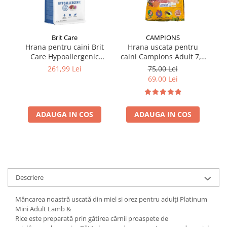
Brit Care
CAMPIONS
Hrana pentru caini Brit
Hrana uscata pentru
Care Hypoallergenic
caini Campions Adult 7,5
ca
Adult Large Breed cu miel
kg
261,99 Lei
75,00 Lei
12 kg + 2 kg GRATIS
69,00 Lei
ADAUGA IN COS
ADAUGA IN COS
Descriere
Mâncarea noastră uscată din miel si orez pentru adulți Platinum
Mini Adult Lamb &
Rice este preparată prin gătirea cărnii proaspete de