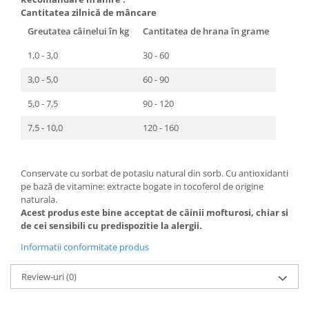
Cantitatea zilnică de mâncare
Greutatea câinelui în kg
Cantitatea de hrana în grame
1,0 - 3,0
30 - 60
3,0 - 5,0
60 - 90
5,0 - 7,5
90 - 120
7,5 - 10,0
120 - 160
Conservate cu sorbat de potasiu natural din sorb. Cu antioxidanti
pe bază de vitamine: extracte bogate in tocoferol de origine
naturala.
Acest produs este bine acceptat de câinii mofturosi, chiar si
de cei sensibili cu predispozitie la alergii.
Informatii conformitate produs
Review-uri
(0)