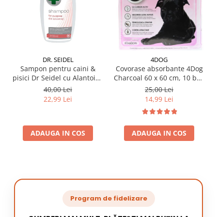
DR. SEIDEL
4DOG
Sampon pentru caini &
Covorase absorbante 4Dog
pisici Dr Seidel cu Alantoina
Charcoal 60 x 60 cm, 10 buc
220 ml
/ pachet
40,00 Lei
25,00 Lei
22,99 Lei
14,99 Lei
ADAUGA IN COS
ADAUGA IN COS
Program de fidelizare