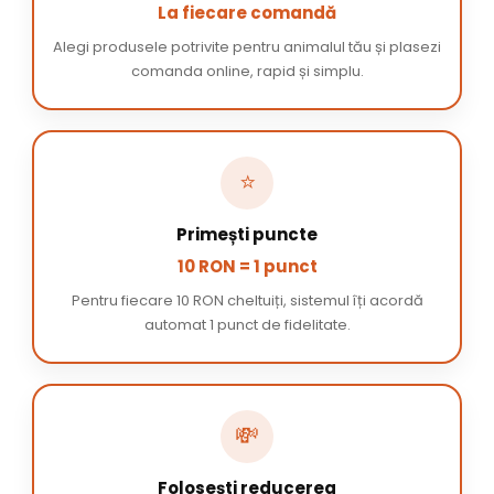
La fiecare comandă
Alegi produsele potrivite pentru animalul tău și plasezi
comanda online, rapid și simplu.
⭐
Primești puncte
10 RON = 1 punct
Pentru fiecare 10 RON cheltuiți, sistemul îți acordă
automat 1 punct de fidelitate.
💸
Folosești reducerea