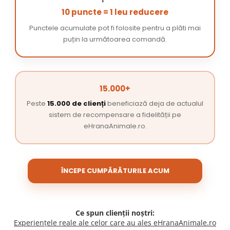
10 puncte = 1 leu reducere
Punctele acumulate pot fi folosite pentru a plăti mai
puțin la următoarea comandă.
15.000+
Peste
15.000 de clienți
beneficiază deja de actualul
sistem de recompensare a fidelității pe
eHranaAnimale.ro.
ÎNCEPE CUMPĂRĂTURILE ACUM
Ce spun clienții noștri:
Experiențele reale ale celor care au ales eHranaAnimale.ro