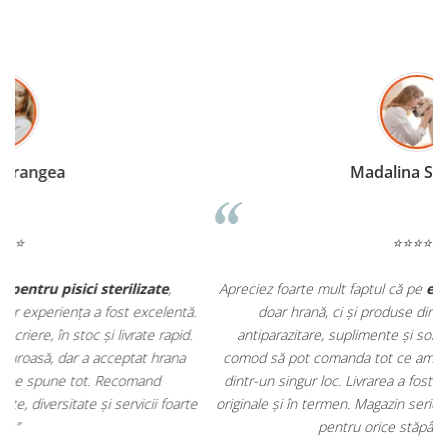
Madalina Stancea
⭐⭐⭐⭐⭐
Apreciez foarte mult faptul că pe
ehranaanimale.ro
găsesc nu
.
doar hrană, ci și produse din
farmacia veterinară
:
antiparazitare, suplimente și soluții de îngrijire. Este foarte
comod să pot comanda tot ce am nevoie pentru animalul meu
m
dintr-un singur loc. Livrarea a fost rapidă, iar produsele au fost
e
originale și în termen. Magazin serios, bine organizat și foarte util
t
pentru orice stăpân de animale.