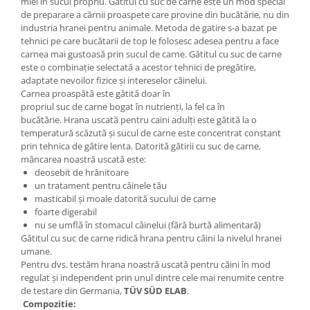
miel în sucul propriu. Gătitul cu suc de carne este un mod special
de preparare a cărnii proaspete care provine din bucătărie, nu din
industria hranei pentru animale. Metoda de gatire s-a bazat pe
tehnici pe care bucătarii de top le folosesc adesea pentru a face
carnea mai gustoasă prin sucul de carne. Gătitul cu suc de carne
este o combinație selectată a acestor tehnici de pregătire,
adaptate nevoilor fizice și intereselor câinelui.
Carnea proaspătă este gătită doar în
propriul suc de carne bogat în nutrienți, la fel ca în
bucătărie. Hrana uscată pentru caini adulți este gătită la o
temperatură scăzută și sucul de carne este concentrat constant
prin tehnica de gătire lenta. Datorită gătirii cu suc de carne,
mâncarea noastră uscată este:
deosebit de hrănitoare
un tratament pentru câinele tău
masticabil și moale datorită sucului de carne
foarte digerabil
nu se umflă în stomacul câinelui (fără burtă alimentară)
Gătitul cu suc de carne ridică hrana pentru câini la nivelul hranei
umane.
Pentru dvs. testăm hrana noastră uscată pentru căini în mod
regulat și independent prin unul dintre cele mai renumite centre
de testare din Germania,
TÜV SÜD ELAB
.
Compozitie: