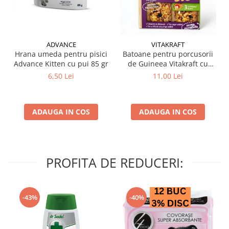
ADVANCE
VITAKRAFT
Hrana umeda pentru pisici
Batoane pentru porcusorii
Advance Kitten cu pui 85 gr
de Guineea Vitakraft cu
struguri & nuci 2 buc
6,50 Lei
11,00 Lei
ADAUGA IN COS
ADAUGA IN COS
PROFITA DE REDUCERI:
-43%
-40%