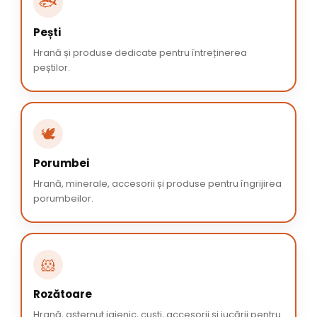
🐟
Pești
Hrană și produse dedicate pentru întreținerea
peștilor.
🕊️
Porumbei
Hrană, minerale, accesorii și produse pentru îngrijirea
porumbeilor.
🐹
Rozătoare
Hrană, așternut igienic, cuști, accesorii și jucării pentru