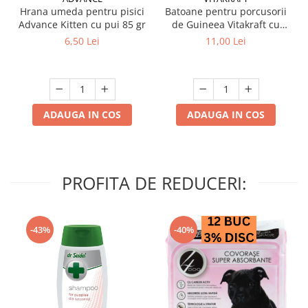
Hrana umeda pentru pisici
Batoane pentru porcusorii
Advance Kitten cu pui 85 gr
de Guineea Vitakraft cu
struguri & nuci 2 buc
6,50 Lei
11,00 Lei
ADAUGA IN COS
ADAUGA IN COS
PROFITA DE REDUCERI:
-43%
-40%