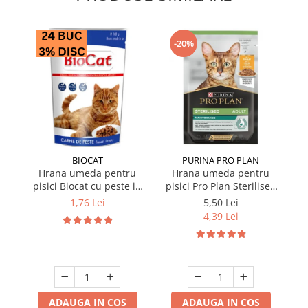
-20%
BIOCAT
PURINA PRO PLAN
Hrana umeda pentru
Hrana umeda pentru
pisici Biocat cu peste in
pisici Pro Plan Sterilised
p
sos 100 gr
Nutrisavour cu pui in sos
Nu
1,76 Lei
5,50 Lei
85 gr
4,39 Lei
ADAUGA IN COS
ADAUGA IN COS