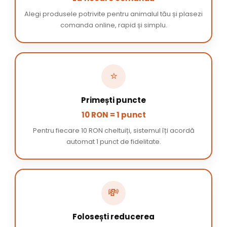
Alegi produsele potrivite pentru animalul tău și plasezi
comanda online, rapid și simplu.
⭐
Primești puncte
10 RON = 1 punct
Pentru fiecare 10 RON cheltuiți, sistemul îți acordă
automat 1 punct de fidelitate.
💸
Folosești reducerea