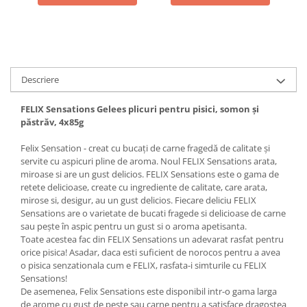
Descriere
FELIX Sensations Gelees plicuri pentru pisici, somon şi
păstrăv, 4x85g
Felix Sensation - creat cu bucaţi de carne fragedă de calitate şi
servite cu aspicuri pline de aroma. Noul FELIX Sensations arata,
miroase si are un gust delicios. FELIX Sensations este o gama de
retete delicioase, create cu ingrediente de calitate, care arata,
mirose si, desigur, au un gust delicios. Fiecare deliciu FELIX
Sensations are o varietate de bucati fragede si delicioase de carne
sau peşte în aspic pentru un gust si o aroma apetisanta.
Toate acestea fac din FELIX Sensations un adevarat rasfat pentru
orice pisica! Asadar, daca esti suficient de norocos pentru a avea
o pisica senzationala cum e FELIX, rasfata-i simturile cu FELIX
Sensations!
De asemenea, Felix Sensations este disponibil intr-o gama larga
de arome cu gust de peste sau carne pentru a satisface dragostea