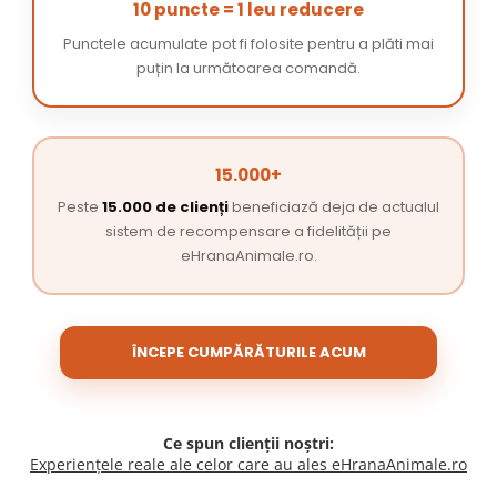
10 puncte = 1 leu reducere
Punctele acumulate pot fi folosite pentru a plăti mai
puțin la următoarea comandă.
15.000+
Peste
15.000 de clienți
beneficiază deja de actualul
sistem de recompensare a fidelității pe
eHranaAnimale.ro.
ÎNCEPE CUMPĂRĂTURILE ACUM
Ce spun clienții noștri:
Experiențele reale ale celor care au ales eHranaAnimale.ro