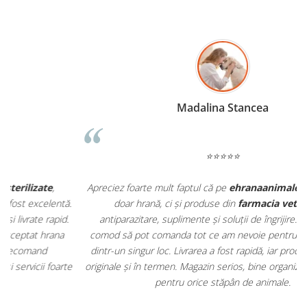
Madalina Stancea
⭐⭐⭐⭐⭐
Apreciez foarte mult faptul că pe
ehranaanimale.ro
găsesc nu
.
doar hrană, ci și produse din
farmacia veterinară
:
antiparazitare, suplimente și soluții de îngrijire. Este foarte
comod să pot comanda tot ce am nevoie pentru animalul meu
m
dintr-un singur loc. Livrarea a fost rapidă, iar produsele au fost
e
originale și în termen. Magazin serios, bine organizat și foarte util
t
pentru orice stăpân de animale.