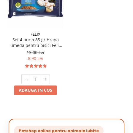
FELIX
Set 4 buc x 85 gr Hrana
umeda pentru pisici Felix
Fantastic cu Peste Cambula
13,00 Lei
8,90 Lei
ADAUGA IN COS
Petshop online pentru animale iubite