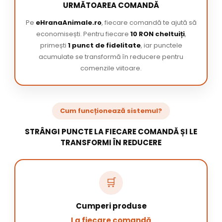
URMĂTOAREA COMANDĂ
Pe
eHranaAnimale.ro
, fiecare comandă te ajută să
economisești. Pentru fiecare
10 RON cheltuiți
,
primești
1 punct de fidelitate
, iar punctele
acumulate se transformă în reducere pentru
comenzile viitoare.
Cum funcționează sistemul?
STRÂNGI PUNCTE LA FIECARE COMANDĂ ȘI LE
TRANSFORMI ÎN REDUCERE
🛒
Cumperi produse
La fiecare comandă