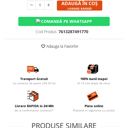
ADAUGĂ ÎN COȘ
LIVRARE RAPIDĂ!
COMANDĂ PE WHATSAPP
Cod Produs:
7613287491770
Adauga la Favorite
Transport Gratuit
100% banii inapoi
La comenzi de peste 249.99 lei
Ai 14 zile drept de retur
Livrare RAPIDA in 24/48h
Plata online
de la confirmarea comenzii*
Plateste in siguranta cu cardul
PRODUSE SIMILARE