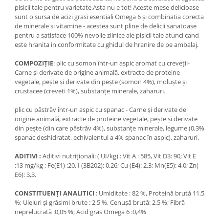
pisicii tale pentru varietate.Asta nu e tot! Aceste mese delicioase
sunt o sursa de acizi grasi esentiali Omega 6 şi combinatia corecta
de minerale si vitamine - acestea sunt pline de delicii sanatoase
pentru a satisface 100% nevoile zilnice ale pisicii tale atunci cand
este hranita in conformitate cu ghidul de hranire de pe ambalaj.
COMPOZIȚIE
: plic cu somon într-un aspic aromat cu creveţii-
Carne şi derivate de origine animală, extracte de proteine
vegetale, peşte şi derivate din peşte (somon 4%), moluşte şi
crustacee (creveti 1%), substanţe minerale, zaharuri.
plic cu păstrăv într-un aspic cu spanac - Carne şi derivate de
origine animală, extracte de proteine vegetale, peşte şi derivate
din peşte (din care păstrăv 4%), substanţe minerale, legume (0,3%
spanac deshidratat, echivalentul a 4% spanac în aspic), zaharuri.
ADITIVI :
Aditivi nutriţionali: ( UI/kg) : Vit A : 585, Vit D3: 90; Vit E
:13 mg/kg : Fe(E1) :20, I (3B202): 0,26; Cu (E4): 2,3; Mn(E5): 4,0; Zn(
E6): 3,3.
CONSTITUENȚI ANALITICI
: Umiditate : 82 %, Proteină brută 11,5
%; Uleiuri şi grăsimi brute : 2,5 %, Cenuşă brută: 2,5 %; Fibră
neprelucrată :0,05 %; Acid gras Omega 6 :0,4%