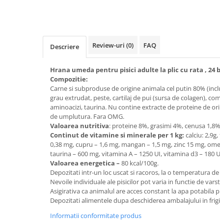
Review-uri
(0)
FAQ
Descriere
Hrana umeda pentru pisici adulte la plic cu rata , 24 
Compozitie:
Carne si subproduse de origine animala cel putin 80% (inclu
grau extrudat, peste, cartilaj de pui (sursa de colagen), co
aminoacizi, taurina. Nu contine extracte de proteine de ori
de umplutura. Fara OMG.
Valoarea nutritiva
: proteine 8%, grasimi 4%, cenusa 1,8%
Continut de vitamine si minerale per 1 kg:
calciu: 2,9g,
0,38 mg, cupru – 1,6 mg, mangan – 1,5 mg, zinc 15 mg, omeg
taurina – 600 mg, vitamina A – 1250 UI, vitamina d3 – 180 UI
Valoarea energetica –
80 kcal/100g.
Depozitati intr-un loc uscat si racoros, la o temperatura de
Nevoile individuale ale pisicilor pot varia in functie de varst
Asigirativa ca animalul are acces constant la apa potabila 
Depozitati alimentele dupa deschiderea ambalajului in frig
Informatii conformitate produs