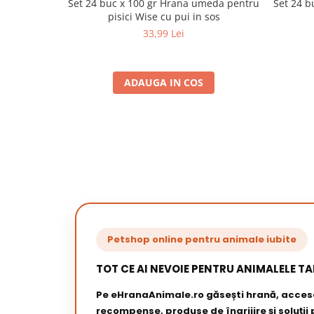
Set 24 buc x 100 gr Hrana umeda pentru
Set 24 b
pisici Wise cu pui in sos
33,99 Lei
ADAUGA IN COS
Petshop online pentru animale iubite
TOT CE AI NEVOIE PENTRU ANIMALELE TA
Pe eHranaAnimale.ro găsești hrană, acceso
recompense, produse de îngrijire și soluții