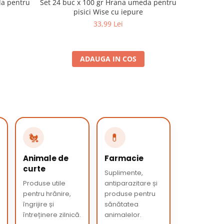
da pentru
Set 24 buc x 100 gr Hrana umeda pentru
Set 24 buc
pisici Wise cu iepure
pis
33,99 Lei
ADAUGA IN COS
🐔
💊
Animale de
Farmacie
curte
Suplimente,
Produse utile
antiparazitare și
pentru hrănire,
produse pentru
îngrijire și
sănătatea
întreținere zilnică.
animalelor.