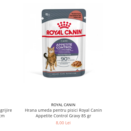
ROYAL CANIN
grijire
Hrana umeda pentru pisici Royal Canin
Hrana ume
 x 13 cm
Appetite Control Gravy 85 gr
Ag
8,00 Lei