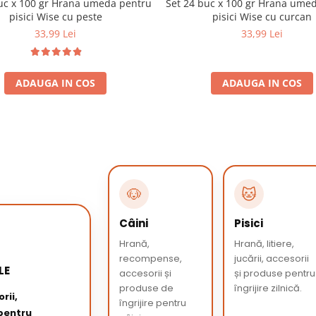
uc x 100 gr Hrana umeda pentru
Set 24 buc x 100 gr Hrana ume
pisici Wise cu peste
pisici Wise cu curcan
33,99 Lei
33,99 Lei
ADAUGA IN COS
ADAUGA IN COS
🐶
🐱
Câini
Pisici
Hrană,
Hrană, litiere,
recompense,
jucării, accesorii
LE
accesorii și
și produse pentru
produse de
îngrijire zilnică.
rii,
îngrijire pentru
 pentru