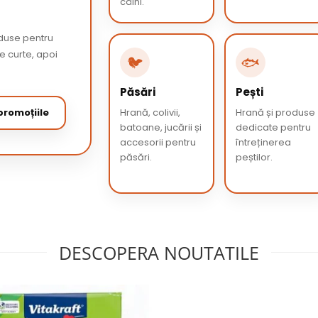
câini.
oduse pentru
de curte, apoi
🐦
🐟
Păsări
Pești
romoțiile
Hrană, colivii,
Hrană și produse
batoane, jucării și
dedicate pentru
accesorii pentru
întreținerea
păsări.
peștilor.
DESCOPERA NOUTATILE