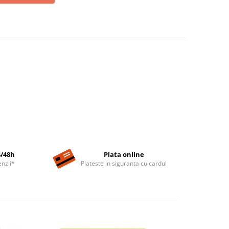
4/48h
Plata online
nzii*
Plateste in siguranta cu cardul