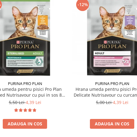
%
-12%
PURINA PRO PLAN
PURINA PRO PLAN
 umeda pentru pisici Pro Plan
Hrana umeda pentru pisici Pr
sed Nutrisavour cu pui in sos 85
Delicate Nutrisavour cu curcan
gr
85 gr
5,50 Lei
4,39 Lei
5,00 Lei
4,39 Lei
ADAUGA IN COS
ADAUGA IN COS