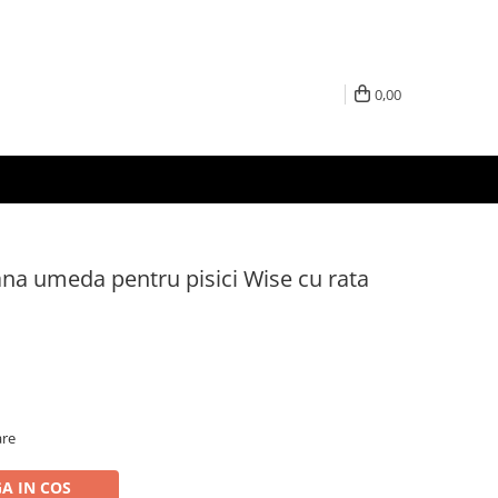
0,00
ana umeda pentru pisici Wise cu rata
are
A IN COS