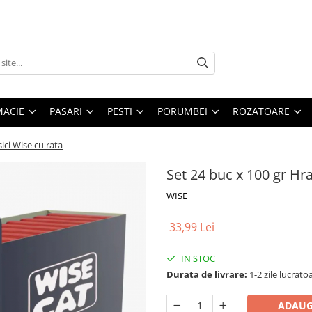
MACIE
PASARI
PESTI
PORUMBEI
ROZATOARE
ici Wise cu rata
Set 24 buc x 100 gr Hr
WISE
33,99 Lei
IN STOC
Durata de livrare:
1-2 zile lucrato
ADAUG