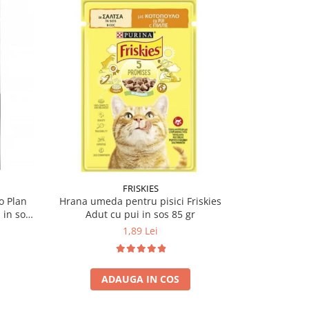
FRISKIES
o Plan
Hrana umeda pentru pisici Friskies
Hrana umeda 
 in sos
Adut cu pui in sos 85 gr
Orig
1,89 Lei
ADAUGA IN COS
A