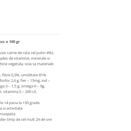
buc x 100 gr
siv carne de rata cel putin 4%),
mplex de vitamine, minerale si
hine vegetala, soia sa materiale
, fibre 0,3%, umiditate 81%.
 fosfor 2,6 g, fier – 15mg, iod –
a-3 – 1,5 g, omega-6 – 9g,
, vitamina E – 290 UI,
 la +4 pana la +30 grade.
a si activitate
proaspata.
ider timp de cel mult 24 de ore