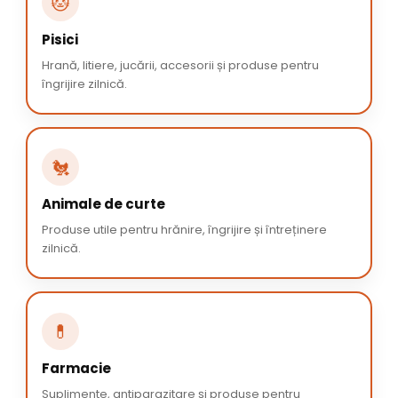
🐱
Pisici
Hrană, litiere, jucării, accesorii și produse pentru
îngrijire zilnică.
🐔
Animale de curte
Produse utile pentru hrănire, îngrijire și întreținere
zilnică.
💊
Farmacie
Suplimente, antiparazitare și produse pentru