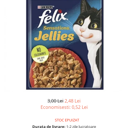
Hrana uscata
Hrana umeda
Hrana uscata caini
Hrana uscata
Hrana umeda pisici
Caine Junior
Caine Adult
Pisica Adult
Caine Senior
Pisica Junior
Oferta 2 saci
Pisica Senior
Igiena caini
Pisica Sterilizata
Ingrijire pisici
Cosmetica & produse de igiena
Covorase & Scutece
Asternut igienic
Solutii auriculare
Igiena pisici
Solutii curatare
Sampoane pisici
Solutii dentare
Oferte
Solutii oftalmice
Recompense pisici
3,00 Lei
2,48 Lei
Oferte
Economisesti:
0,52
Lei
Recompense caini
STOC EPUIZAT
Durata de livrare:
1-2 zile lucratoare