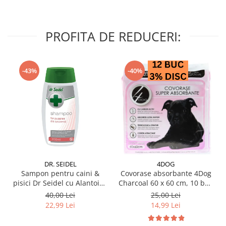
PROFITA DE REDUCERI:
-43%
-40%
DR. SEIDEL
4DOG
Sampon pentru caini &
Covorase absorbante 4Dog
pisici Dr Seidel cu Alantoina
Charcoal 60 x 60 cm, 10 buc
220 ml
/ pachet
40,00 Lei
25,00 Lei
22,99 Lei
14,99 Lei