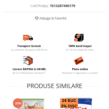
Cod Produs:
7613287490179
Adauga la Favorite
Transport Gratuit
100% banii inapoi
La comenzi de peste 249.99 lei
Ai 14 zile drept de retur
Livrare RAPIDA in 24/48h
Plata online
de la confirmarea comenzii*
Plateste in siguranta cu cardul
PRODUSE SIMILARE
-20%