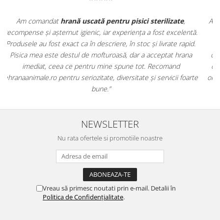
Apreciez foarte mult faptul că pe
ehranaanimale.ro
găsesc nu
tă.
doar hrană, ci și produse din
farmacia veterinară
:
d.
antiparazitare, suplimente și soluții de îngrijire. Este foarte
a
comod să pot comanda tot ce am nevoie pentru animalul meu
dintr-un singur loc. Livrarea a fost rapidă, iar produsele au fost
rte
originale și în termen. Magazin serios, bine organizat și foarte util
pentru orice stăpân de animale.
NEWSLETTER
Nu rata ofertele si promotiile noastre
Vreau să primesc noutati prin e-mail. Detalii în
Politica de Confidențialitate
.