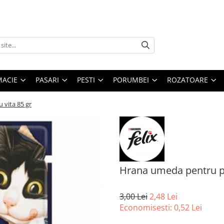
MACIE
PASARI
PESTI
PORUMBEI
ROZATOARE
 vita 85 gr
Hrana umeda pentru pisi
3,00 Lei
2,48 Lei
Economisesti:
0,52
Lei