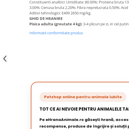
Constituenti analitici: Umiditate: 80.00%; Proteina bruta 13
3.00%; Cenusa bruta 2.20%; Fibra neprelucrata 0.50%; Acid 
Aditivi tehnologici: E499 2650 mg/kg.
GHID DE HRANIRE
Pisica adulta (greutate 4 kg):
3-4 plicuri pe zi, in cel put
Informatii conformitate produs
Petshop online pentru animale iubite
TOT CE AI NEVOIE PENTRU ANIMALELE TA
Pe eHranaAnimale.ro găsești hrană, acceso
recompense, produse de îngrijire și soluții