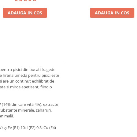
ADAUGA IN COS
ADAUGA IN COS
entru pisici din bucati fragede
 de hrana umeda pentru pisici este
si are un continut echilibrat de
ata si miros apetisant, fiind o
 (14% din care vită 4%), extracte
substanțe minerale, zaharuri.
animală.
kg; Fe (E1) 10; I (E2) 0,3; Cu (E4)