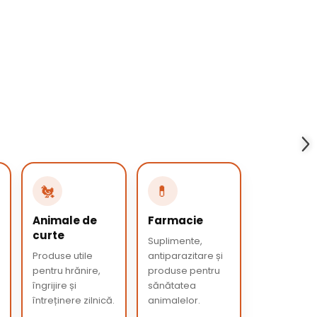
🐔
💊
Animale de
Farmacie
curte
Suplimente,
Produse utile
antiparazitare și
pentru hrănire,
produse pentru
îngrijire și
sănătatea
întreținere zilnică.
animalelor.