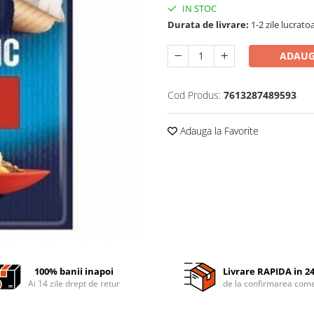
IN STOC
Durata de livrare:
1-2 zile lucrato
ADAUG
Cod Produs:
7613287489593
Adauga la Favorite
100% banii inapoi
Livrare RAPIDA in 2
Ai 14 zile drept de retur
de la confirmarea come