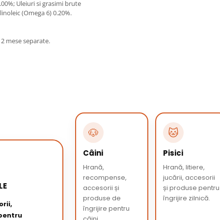
.00%; Uleiuri si grasimi brute
linoleic (Omega 6) 0.20%.
in 2 mese separate.
🐶
🐱
Câini
Pisici
Hrană,
Hrană, litiere,
recompense,
jucării, accesorii
LE
accesorii și
și produse pentru
produse de
îngrijire zilnică.
rii,
îngrijire pentru
 pentru
câini.