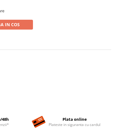
are
A IN COS
4/48h
Plata online
nzii*
Plateste in siguranta cu cardul