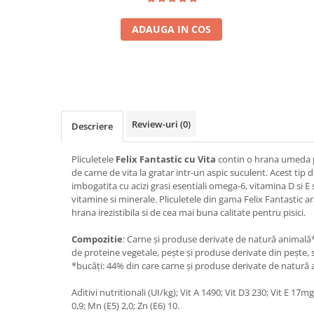
ADAUGA IN COS
Review-uri
(0)
Descriere
Pliculetele
Felix Fantastic cu Vita
contin
o hrana umeda p
de carne de vita la gratar intr-un aspic suculent. Acest tip
imbogatita cu acizi grasi esentiali omega-6, vitamina D si E 
vitamine si minerale. Pliculetele din gama Felix Fantastic ar
hrana irezistibila si de cea mai buna calitate pentru pisici.
Compozitie
: Carne și produse derivate de natură animală*
de proteine vegetale, pește și produse derivate din pește, 
*bucăți: 44% din care carne și produse derivate de natură 
Aditivi nutritionali (UI/kg); Vit A 1490; Vit D3 230; Vit E 17mg/
0,9; Mn (E5) 2,0; Zn (E6) 10.