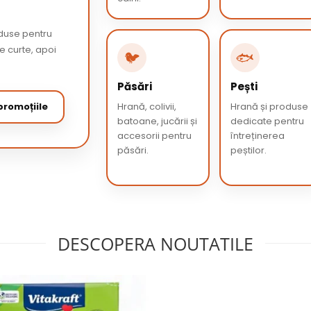
oduse pentru
de curte, apoi
🐦
🐟
Păsări
Pești
romoțiile
Hrană, colivii,
Hrană și produse
batoane, jucării și
dedicate pentru
accesorii pentru
întreținerea
păsări.
peștilor.
DESCOPERA NOUTATILE