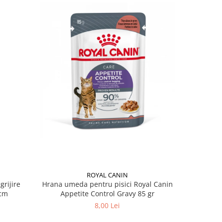
ROYAL CANIN
grijire
Hrana umeda pentru pisici Royal Canin
Hrana ume
 x 13 cm
Appetite Control Gravy 85 gr
Ag
8,00 Lei