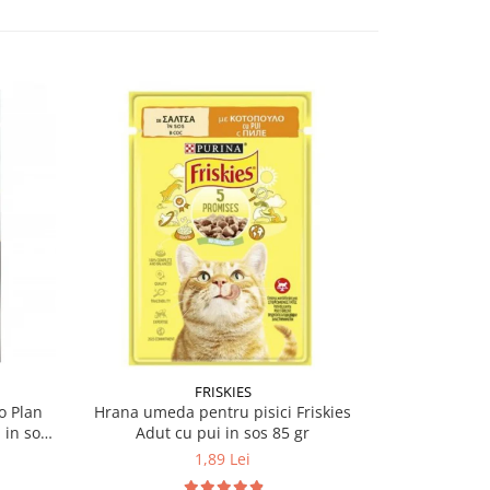
-12%
FRISKIES
PU
o Plan
Hrana umeda pentru pisici Friskies
Hrana umeda
 in sos
Adut cu pui in sos 85 gr
Sterilised 
1,89 Lei
5