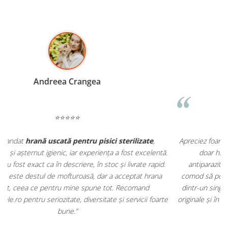
Madalina Stancea
⭐⭐⭐⭐⭐
Apreciez foarte mult faptul că pe
ehranaanimale.ro
găsesc nu
.
doar hrană, ci și produse din
farmacia veterinară
:
.
antiparazitare, suplimente și soluții de îngrijire. Este foarte
comod să pot comanda tot ce am nevoie pentru animalul meu
dintr-un singur loc. Livrarea a fost rapidă, iar produsele au fost
e
originale și în termen. Magazin serios, bine organizat și foarte util
pentru orice stăpân de animale.