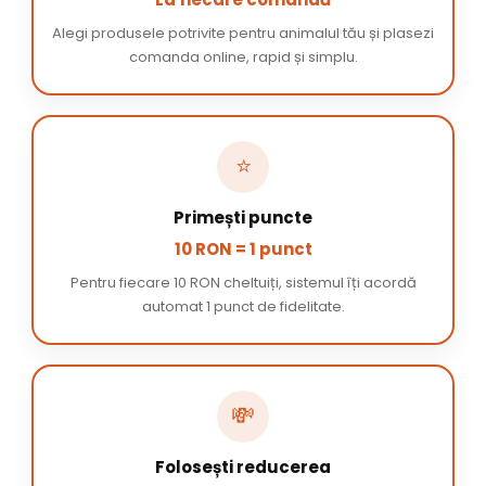
Alegi produsele potrivite pentru animalul tău și plasezi
comanda online, rapid și simplu.
⭐
Primești puncte
10 RON = 1 punct
Pentru fiecare 10 RON cheltuiți, sistemul îți acordă
automat 1 punct de fidelitate.
💸
Folosești reducerea