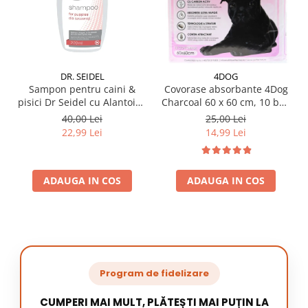
DR. SEIDEL
4DOG
Sampon pentru caini &
Covorase absorbante 4Dog
pisici Dr Seidel cu Alantoina
Charcoal 60 x 60 cm, 10 buc
220 ml
/ pachet
40,00 Lei
25,00 Lei
22,99 Lei
14,99 Lei
ADAUGA IN COS
ADAUGA IN COS
Program de fidelizare
CUMPERI MAI MULT, PLĂTEȘTI MAI PUȚIN LA