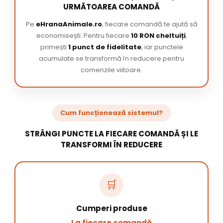
URMĂTOAREA COMANDĂ
Pe
eHranaAnimale.ro
, fiecare comandă te ajută să
economisești. Pentru fiecare
10 RON cheltuiți
,
primești
1 punct de fidelitate
, iar punctele
acumulate se transformă în reducere pentru
comenzile viitoare.
Cum funcționează sistemul?
STRÂNGI PUNCTE LA FIECARE COMANDĂ ȘI LE
TRANSFORMI ÎN REDUCERE
🛒
Cumperi produse
La fiecare comandă