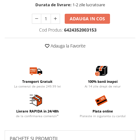
Durata de livrare:
1-2 zile lucratoare
ADAUGA IN COS
Cod Produs:
6424352003153
Adauga la Favorite
Transport Gratuit
100% banii inapoi
La comenzi de peste 249.99 lei
Ai 14 zile drept de retur
Livrare RAPIDA in 24/48h
Plata online
de la confirmarea comenzii*
Plateste in siguranta cu cardul
PACHETE SI PROMOTII