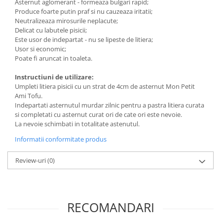
Asternut aglomerant - formeaza bulgari rapid;
Produce foarte putin praf si nu cauzeaza iritatii;
Neutralizeaza mirosurile neplacute;
Delicat cu labutele pisicii;
Este usor de indepartat - nu se lipeste de litiera;
Usor si economic;
Poate fi aruncat in toaleta.
Instructiuni de utilizare:
Umpleti litiera pisicii cu un strat de 4cm de asternut Mon Petit
Ami Tofu.
Indepartati asternutul murdar zilnic pentru a pastra litiera curata
si completati cu asternut curat ori de cate ori este nevoie.
La nevoie schimbati in totalitate astenutul.
Informatii conformitate produs
Review-uri
(0)
RECOMANDARI