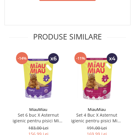
PRODUSE SIMILARE
-14%
-11%
MiauMiau
MiauMiau
Set 6 buc X Asternut
Set 4 Buc X Asternut
igienic pentru pisici Miau
igienic pentru pisici Miau
ig
Miau Tofu Lavanda 6L
Miau Tofu Fresh 10L
M
183,00 Lei
191,00 Lei
156,99 Lei
169,99 Lei