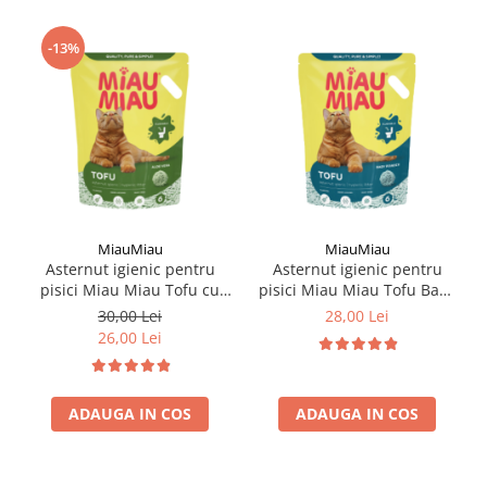
-13%
MiauMiau
MiauMiau
Asternut igienic pentru
Asternut igienic pentru
pisici Miau Miau Tofu cu
pisici Miau Miau Tofu Baby
Aloe Vera 6L
Powder 6L
30,00 Lei
28,00 Lei
26,00 Lei
ADAUGA IN COS
ADAUGA IN COS