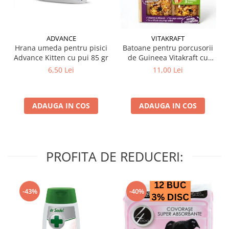
ADVANCE
VITAKRAFT
Hrana umeda pentru pisici
Batoane pentru porcusorii
Advance Kitten cu pui 85 gr
de Guineea Vitakraft cu
struguri & nuci 2 buc
6,50 Lei
11,00 Lei
ADAUGA IN COS
ADAUGA IN COS
PROFITA DE REDUCERI:
-43%
-40%