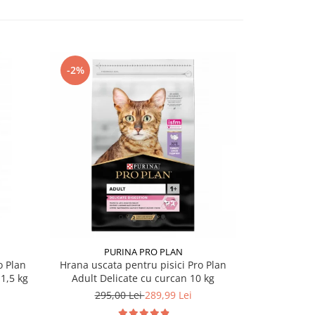
-2%
-11%
PURINA PRO PLAN
PU
o Plan
Hrana uscata pentru pisici Pro Plan
Hrana uscat
1,5 kg
Adult Delicate cu curcan 10 kg
Optirenal S
295,00 Lei
289,99 Lei
309,