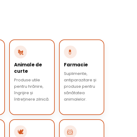
🐔
💊
Animale de
Farmacie
curte
Suplimente,
Produse utile
antiparazitare și
pentru hrănire,
produse pentru
îngrijire și
sănătatea
întreținere zilnică.
animalelor.
🕊️
🐹