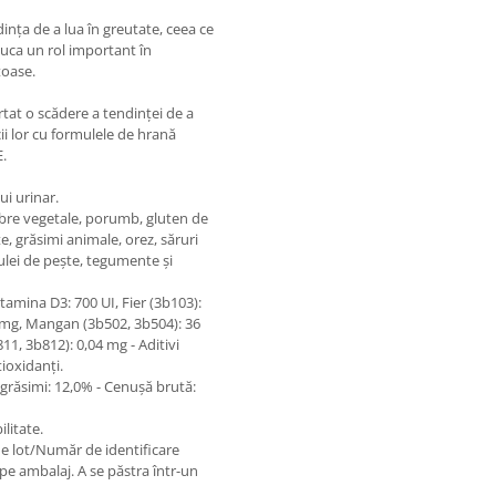
ndința de a lua în greutate, ceea ce
uca un rol important în
toase.
rtat o scădere a tendinţei de a
ii lor cu formulele de hrană
.
ui urinar.
ibre vegetale, porumb, gluten de
, grăsimi animale, orez, săruri
 ulei de peşte, tegumente şi
itamina D3: 700 UI, Fier (3b103):
9 mg, Mangan (3b502, 3b504): 36
11, 3b812): 0,04 mg - Aditivi
tioxidanţi.
grăsimi: 12,0% - Cenuşă brută:
ilitate.
de lot/Număr de identificare
 pe ambalaj. A se păstra într-un