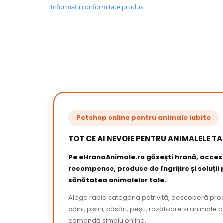
Informatii conformitate produs
Petshop online pentru animale iubite
TOT CE AI NEVOIE PENTRU ANIMALELE TA
Pe eHranaAnimale.ro găsești hrană, acceso
recompense, produse de îngrijire și soluții
sănătatea animalelor tale.
Alege rapid categoria potrivită, descoperă pr
câini, pisici, păsări, pești, rozătoare și animale 
comandă simplu online.