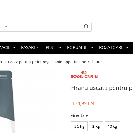
MACIE
PASARI
PESTI
PORUMBEI
ROZATOARE
na uscata pentru pisici Royal Canin Appetite Control Care
Hrana uscata pentru pi
134,99 Lei
Greutate
:
3.5 kg
2 kg
10 kg