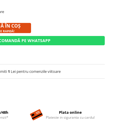
are
Ă ÎN COȘ
E RAPIDĂ!
COMANDĂ PE WHATSAPP
imiti
1
Lei pentru comenzile viitoare
4/48h
Plata online
nzii*
Plateste in siguranta cu cardul