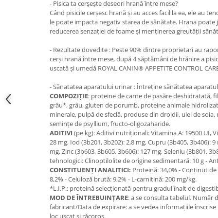
- Pisica ta cerșește deseori hrană între mese?
Când pisicile cerșesc hrană și au acces facil la ea, ele au te
le poate impacta negativ starea de sănătate. Hrana poate j
reducerea senzației de foame și menținerea greutății sănă
- Rezultate dovedite : Peste 90% dintre proprietari au rapo
cerşi hrană între mese, după 4 săptămâni de hrănire a pisic
uscată și umedă ROYAL CANIN® APPETITE CONTROL CARE
- Sănatatea aparatului urinar : Întreţine sănătatea aparatul
COMPOZIŢIE
: proteine de carne de pasăre deshidratată, f
grâu*, grâu, gluten de porumb, proteine animale hidrolizate
minerale, pulpă de sfeclă, produse din drojdii, ulei de soia,
seminţe de psyllium, fructo-oligozaharide.
ADITIVI
(pe kg): Aditivi nutriţionali: Vitamina A: 19500 UI, V
28 mg, Iod (3b201, 3b202): 2,8 mg, Cupru (3b405, 3b406): 
mg, Zinc (3b603, 3b605, 3b606): 127 mg, Seleniu (3b801, 3b8
tehnologici: Clinoptilolite de origine sedimentară: 10 g - An
CONSTITUENŢI ANALITICI:
Proteină: 34,0% - Conţinut de 
8,2% - Celuloză brută: 9,2% - L-carnitină: 200 mg/kg.
*L.I.P.: proteină selecţionată pentru gradul înalt de digestib
MOD DE ÎNTREBUINŢARE
: a se consulta tabelul. Număr 
fabricant/Data de expirare: a se vedea informaţiile înscrise
loc uscat şi răcoros.