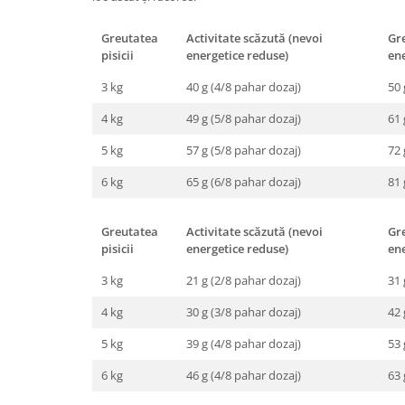
Greutatea
Activitate scăzută (nevoi
Gre
pisicii
energetice reduse)
en
3 kg
40 g (4/8 pahar dozaj)
50 
4 kg
49 g (5/8 pahar dozaj)
61 
5 kg
57 g (5/8 pahar dozaj)
72 
6 kg
65 g (6/8 pahar dozaj)
81 
Greutatea
Activitate scăzută (nevoi
Gre
pisicii
energetice reduse)
en
3 kg
21 g (2/8 pahar dozaj)
31 
4 kg
30 g (3/8 pahar dozaj)
42 
5 kg
39 g (4/8 pahar dozaj)
53 
6 kg
46 g (4/8 pahar dozaj)
63 