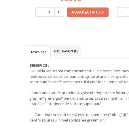
ADAUGA IN COS
Review-uri
(0)
Descriere
BENEFICII :
-
Ajută la reducerea comportamentului de cerşit între mese
reducerea senzației de foame cu ajutorul unui mix specific 
contribuie la satisfacerea apetitului pisicilor cu tendință de
- Aport adaptat de proteine & grăsimi : Rețeta este formu
grăsimi* și energie* pentru a ajuta pisica să se mențină î
hrană de întreținere de calitate superioară.
- L-Carnitină : Această rețetă este de asemenea îmbogățită
pentru rolul său în metabolizarea grăsimilor.