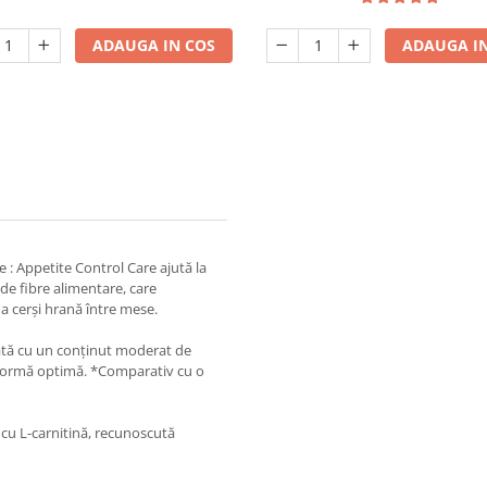
ADAUGA IN COS
ADAUGA IN
 : Appetite Control Care ajută la
de fibre alimentare, care
 a cerși hrană între mese.
lată cu un conținut moderat de
n formă optimă. *Comparativ cu o
 cu L-carnitină, recunoscută