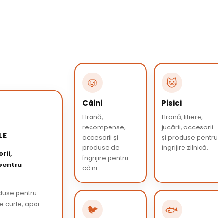
🐶
🐱
Câini
Pisici
Hrană,
Hrană, litiere,
recompense,
jucării, accesorii
LE
accesorii și
și produse pentru
produse de
îngrijire zilnică.
rii,
îngrijire pentru
 pentru
câini.
oduse pentru
de curte, apoi
🐦
🐟