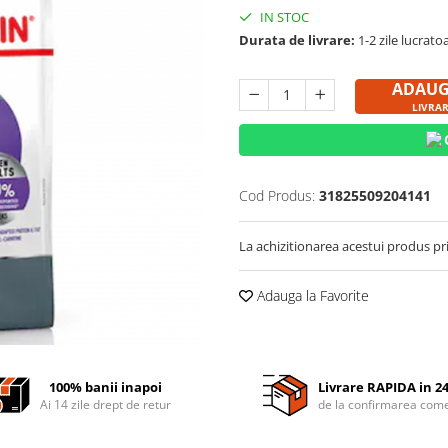
IN STOC
Durata de livrare:
1-2 zile lucrato
ADAUG
LIVRAR
Cod Produs:
31825509204141
La achizitionarea acestui produs pr
Adauga la Favorite
100% banii inapoi
Livrare RAPIDA in 2
Ai 14 zile drept de retur
de la confirmarea come