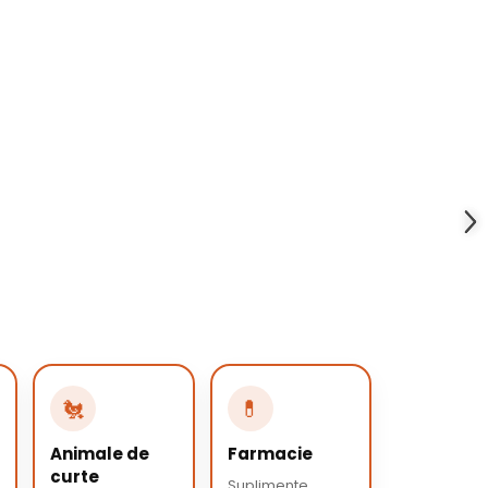
🐔
💊
Animale de
Farmacie
curte
Suplimente,