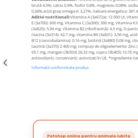
brută 4,5%, calciu 0,9%, fosfor 0,8%, magneziu 0,08%, sodiu
0,36%,acizii grași omega-6: 3,27%, Valoare energetica: 381.4
Aditivi nutritionali:
Vitamina A (3а672а): 12 000 UI, Vitam
E (3а700): 600 mg, Vitamina C (3а300): 300 mg, Vitamina K3
(3а820): 5,94 mg, Vitamina B2 (ribofravină): 4,5 mg, D-panto
niacina (3a314): 42,7 mg, vitamina B6 (3а831): 3,56 mg, acid
B12 (ciancobalamina): 0,16 mg, biotină (3а880) 0,08 mg, clor
taurină (3a370) 2 400 mg; compuşi de oligoelemente: Zinc (
65,1 mg, mangan (3b503) 26,32 mg, cupru (3b405) 10,76 mg
antioxidanți, conservanți, autorizați în UE. *Ingrediente na
Informatii conformitate produs
Petshop online pentru animale iubite