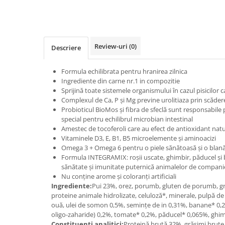
Review-uri
(0)
Descriere
Formula echilibrata pentru hranirea zilnica
Ingrediente din carne nr.1 in compozitie
Sprijină toate sistemele organismului în cazul pisicilor c
Complexul de Ca, P și Mg previne urolitiaza prin scăderea
Probioticul BioMos și fibra de sfeclă sunt responsabile 
special pentru echilibrul microbian intestinal
Amestec de tocoferoli care au efect de antioxidant natu
Vitaminele D3, E, B1, B5 microelemente și aminoacizi
Omega 3 + Omega 6 pentru o piele sănătoasă și o blană
Formula INTEGRAMIX: roșii uscate, ghimbir, păducel și 
sănătate și imunitate puternică animalelor de compani
Nu conține arome și coloranți artificiali
Ingrediente:
Pui 23%, orez, porumb, gluten de porumb, gră
proteine animale hidrolizate, celuloză*, minerale, pulpă de 
ouă, ulei de somon 0,5%, semințe de in 0,31%, banane* 0
oligo-zaharide) 0,2%, tomate* 0,2%, păducel* 0,065%, ghi
Constituenti analitici:
Proteină brută 32%, grăsimi brute