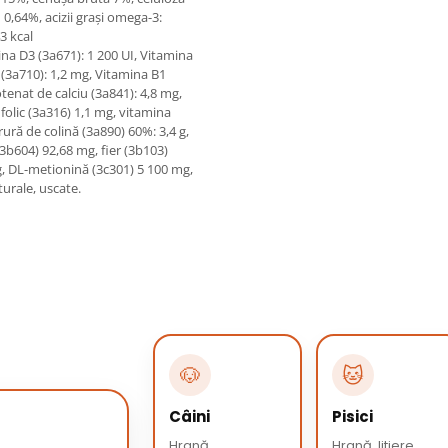
 0,64%, acizii grași omega-3:
3 kcal
ina D3 (3а671): 1 200 UI, Vitamina
 (3а710): 1,2 mg, Vitamina B1
tenat de calciu (3а841): 4,8 mg,
 folic (3а316) 1,1 mg, vitamina
ură de colină (3а890) 60%: 3,4 g,
3b604) 92,68 mg, fier (3b103)
, DL-metionină (3c301) 5 100 mg,
turale, uscate.
🐶
🐱
Câini
Pisici
Hrană,
Hrană, litiere,