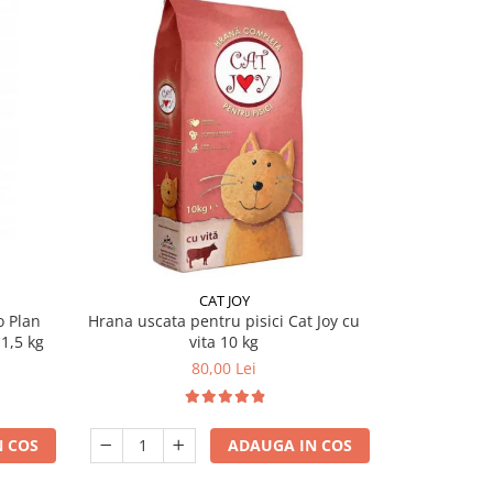
-2%
CAT JOY
PU
o Plan
Hrana uscata pentru pisici Cat Joy cu
Hrana uscat
1,5 kg
vita 10 kg
Adult Del
80,00 Lei
295,
 COS
ADAUGA IN COS