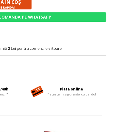
Ă ÎN COȘ
RE RAPIDĂ!
COMANDĂ PE WHATSAPP
imiti
2
Lei pentru comenzile viitoare
4/48h
Plata online
nzii*
Plateste in siguranta cu cardul