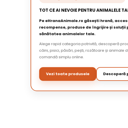
TOT CE AI NEVOIE PENTRU ANIMALELE TA
Pe eHranaAnimale.ro găsești hrană, acceso
recompense, produse de îngrijire și soluții
sănătatea animalelor tale.
Alege rapid categoria potrivită, descoperă pr
câini, pisici, păsări, pești, rozătoare și animale 
comandă simplu online.
Vezi toate produsele
Descoperă p