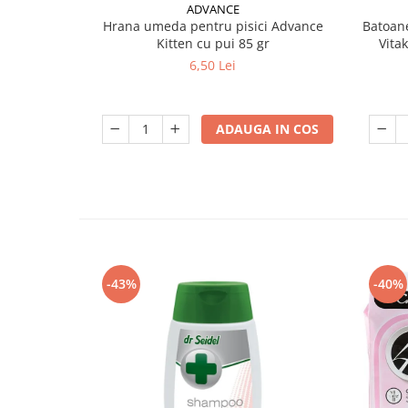
ADVANCE
Hrana umeda pentru pisici Advance
Batoane
Kitten cu pui 85 gr
Vita
6,50 Lei
ADAUGA IN COS
-43%
-40%