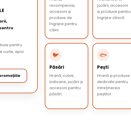
recompense,
jucării, accesorii
LE
accesorii și
și produse pentru
produse de
îngrijire zilnică.
rii,
îngrijire pentru
 pentru
câini.
oduse pentru
de curte, apoi
🐦
🐟
Păsări
Pești
romoțiile
Hrană, colivii,
Hrană și produse
batoane, jucării și
dedicate pentru
accesorii pentru
întreținerea
păsări.
peștilor.