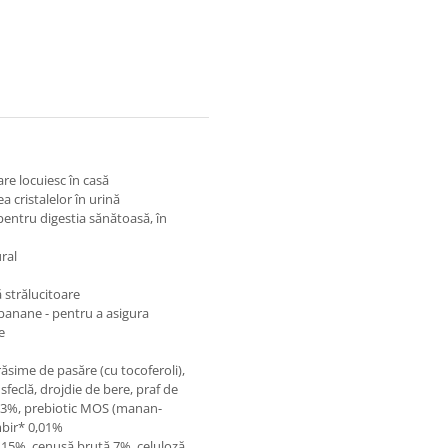
are locuiesc în casă
 cristalelor în urină
pentru digestia sănătoasă, în
ral
 strălucitoare
banane - pentru a asigura
e
sime de pasăre (cu tocoferoli),
sfeclă, drojdie de bere, praf de
,23%, prebiotic MOS (manan-
mbir* 0,01%
 15%, cenuşă brută 7%, celuloză