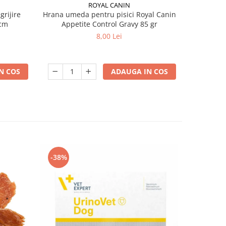
ROYAL CANIN
grijire
Hrana umeda pentru pisici Royal Canin
Hrana ume
 x 13 cm
Appetite Control Gravy 85 gr
Ag
8,00 Lei
N COS
ADAUGA IN COS
-38%