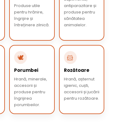
Produse utile
antiparazitare și
pentru hrănire,
produse pentru
îngrijire și
sănătatea
întreținere zilnică.
animalelor.
🕊️
🐹
Porumbei
Rozătoare
Hrană, minerale,
Hrană, așternut
accesorii și
igienic, cuști,
produse pentru
accesorii și jucării
îngrijirea
pentru rozătoare.
porumbeilor.