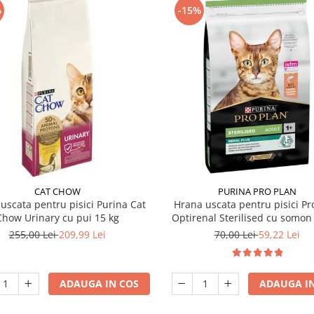
%
-15%
CAT CHOW
PURINA PRO PLAN
uscata pentru pisici Purina Cat
Hrana uscata pentru pisici Pr
Chow Urinary cu pui 15 kg
Optirenal Sterilised cu somon 
255,00 Lei
209,99 Lei
70,00 Lei
59,22 Lei
ADAUGA IN COS
ADAUGA IN