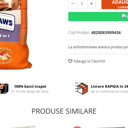
ADAUG
LIVRA
Cod Produs:
4820083909436
La achizitionarea acestui produs pr
Adauga la Favorite
100% banii inapoi
Livrare RAPIDA in 2
Ai 14 zile drept de retur
de la confirmarea come
PRODUSE SIMILARE