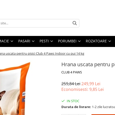
MACIE
PASARI
PESTI
PORUMBEI
ROZATOARE
na uscata pentru pisici Club 4 Paws Indoor cu pui 14 kg
Hrana uscata pentru pi
CLUB 4 PAWS
259,84 Lei
249,99 Lei
Economisesti:
9,85
Lei
IN STOC
Durata de livrare:
1-2 zile lucrato