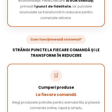
economisești. Pentru fiecare
10 RON cheltuiți
,
primești
1 punct de fidelitate
, iar punctele
acumulate se transformă în reducere pentru
comenzile viitoare.
Cum funcționează sistemul?
STRÂNGI PUNCTE LA FIECARE COMANDĂ ȘI LE
TRANSFORMI ÎN REDUCERE
🛒
Cumperi produse
La fiecare comandă
Alegi produsele potrivite pentru animalul tău și plasezi
comanda online, rapid și simplu.