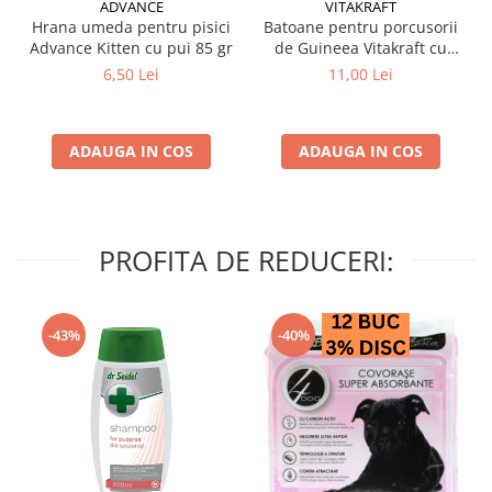
ADVANCE
VITAKRAFT
Hrana umeda pentru pisici
Batoane pentru porcusorii
Advance Kitten cu pui 85 gr
de Guineea Vitakraft cu
struguri & nuci 2 buc
6,50 Lei
11,00 Lei
ADAUGA IN COS
ADAUGA IN COS
PROFITA DE REDUCERI:
-43%
-40%