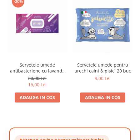
-20%
Servetele umede
Servetele umede pentru
antibacteriene cu lavanda
urechi caini & pisici 20 buc
40 buc
20,00 Lei
9,00 Lei
16,00 Lei
ADAUGA IN COS
ADAUGA IN COS