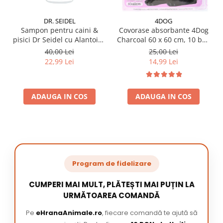
DR. SEIDEL
4DOG
Sampon pentru caini &
Covorase absorbante 4Dog
pisici Dr Seidel cu Alantoina
Charcoal 60 x 60 cm, 10 buc
220 ml
/ pachet
40,00 Lei
25,00 Lei
22,99 Lei
14,99 Lei
ADAUGA IN COS
ADAUGA IN COS
Program de fidelizare
CUMPERI MAI MULT, PLĂTEȘTI MAI PUȚIN LA
URMĂTOAREA COMANDĂ
Pe
eHranaAnimale.ro
, fiecare comandă te ajută să