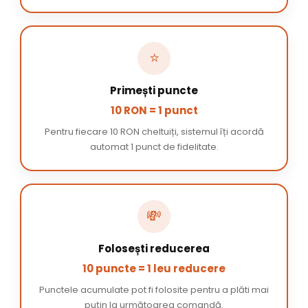
⭐
Primești puncte
10 RON = 1 punct
Pentru fiecare 10 RON cheltuiți, sistemul îți acordă
automat 1 punct de fidelitate.
💸
Folosești reducerea
10 puncte = 1 leu reducere
Punctele acumulate pot fi folosite pentru a plăti mai
puțin la următoarea comandă.