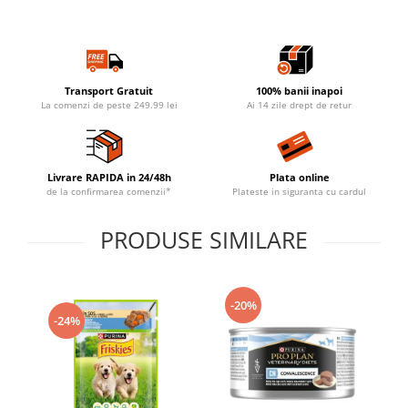
Transport Gratuit
100% banii inapoi
La comenzi de peste 249.99 lei
Ai 14 zile drept de retur
Livrare RAPIDA in 24/48h
Plata online
de la confirmarea comenzii*
Plateste in siguranta cu cardul
PRODUSE SIMILARE
-20%
-24%