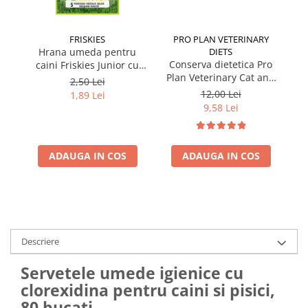
FRISKIES
PRO PLAN VETERINARY
Hrana umeda pentru
DIETS
Conserva dietetica Pro
caini Friskies Junior cu
cai
Plan Veterinary Cat and
pui & mazare 85 gr
2,50 Lei
Dog Convalescence 195
12,00 Lei
1,89 Lei
gr
9,58 Lei
ADAUGA IN COS
ADAUGA IN COS
Descriere
Servetele umede igienice cu
clorexidina pentru caini si pisici,
80 bucati