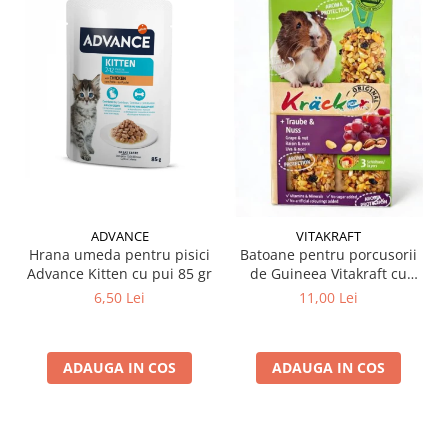
ADVANCE
VITAKRAFT
Hrana umeda pentru pisici
Batoane pentru porcusorii
Advance Kitten cu pui 85 gr
de Guineea Vitakraft cu
struguri & nuci 2 buc
6,50 Lei
11,00 Lei
ADAUGA IN COS
ADAUGA IN COS