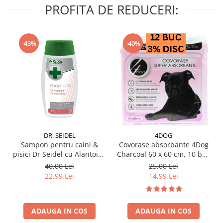
PROFITA DE REDUCERI:
-43%
-40%
DR. SEIDEL
4DOG
Sampon pentru caini &
Covorase absorbante 4Dog
pisici Dr Seidel cu Alantoina
Charcoal 60 x 60 cm, 10 buc
220 ml
/ pachet
40,00 Lei
25,00 Lei
22,99 Lei
14,99 Lei
ADAUGA IN COS
ADAUGA IN COS