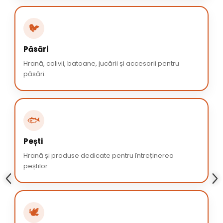
🐦
Păsări
Hrană, colivii, batoane, jucării și accesorii pentru
păsări.
🐟
Pești
Hrană și produse dedicate pentru întreținerea
peștilor.
🕊️