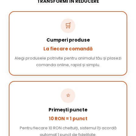
TRANSFORMI ÎN REDUCERE
🛒
Cumperi produse
La fiecare comandă
Alegi produsele potrivite pentru animalul tău și plasezi
comanda online, rapid și simplu.
⭐
Primești puncte
10 RON = 1 punct
Pentru fiecare 10 RON cheltuiți, sistemul îți acordă
automat 1 punct de fidelitate.