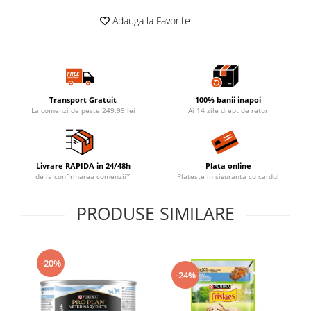
Adauga la Favorite
Transport Gratuit
100% banii inapoi
La comenzi de peste 249.99 lei
Ai 14 zile drept de retur
Livrare RAPIDA in 24/48h
Plata online
de la confirmarea comenzii*
Plateste in siguranta cu cardul
PRODUSE SIMILARE
-20%
-24%