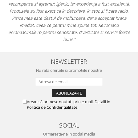
celentă.
doar hrană, ci și produse din
farmacia veterinară
:
 rapid.
antiparazitare, suplimente și soluții de îngrijire. Este foarte
 hrana
comod să pot comanda tot ce am nevoie pentru animalul m
nd
dintr-un singur loc. Livrarea a fost rapidă, iar produsele au fo
i foarte
originale și în termen. Magazin serios, bine organizat și foarte 
pentru orice stăpân de animale.
NEWSLETTER
Nu rata ofertele si promotiile noastre
Vreau să primesc noutati prin e-mail. Detalii în
Politica de Confidențialitate
.
SOCIAL
Urmareste-ne in social media