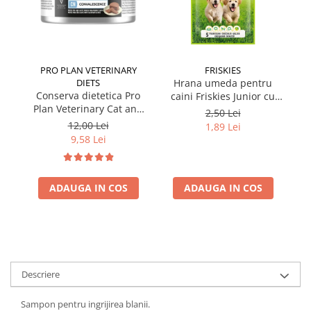
PRO PLAN VETERINARY
FRISKIES
DIETS
Hrana umeda pentru
Conserva dietetica Pro
caini Friskies Junior cu
cai
Plan Veterinary Cat and
pui & mazare 85 gr
2,50 Lei
Dog Convalescence 195
12,00 Lei
1,89 Lei
gr
9,58 Lei
ADAUGA IN COS
ADAUGA IN COS
Descriere
Sampon pentru ingrijirea blanii.