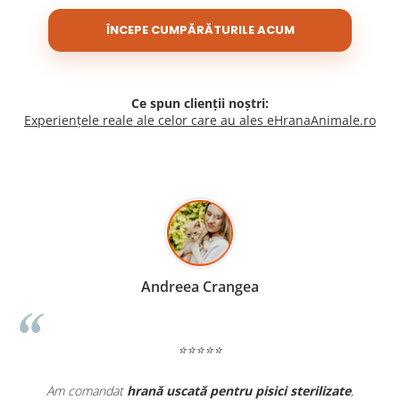
ÎNCEPE CUMPĂRĂTURILE ACUM
Ce spun clienții noștri:
Experiențele reale ale celor care au ales eHranaAnimale.ro
Madalina Stancea
⭐⭐⭐⭐⭐
ate
,
Apreciez foarte mult faptul că pe
ehranaanimale.ro
găsesc