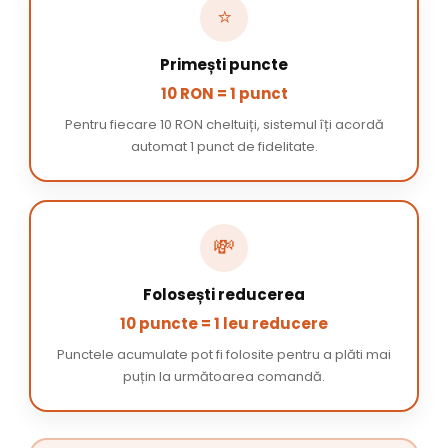
⭐
Primești puncte
10 RON = 1 punct
Pentru fiecare 10 RON cheltuiți, sistemul îți acordă
automat 1 punct de fidelitate.
💸
Folosești reducerea
10 puncte = 1 leu reducere
Punctele acumulate pot fi folosite pentru a plăti mai
puțin la următoarea comandă.