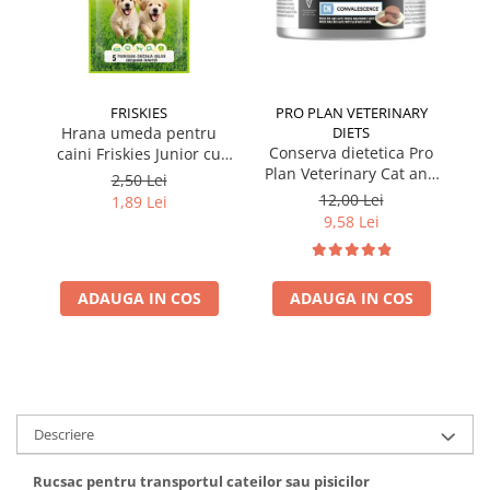
FRISKIES
PRO PLAN VETERINARY
Hrana umeda pentru
DIETS
Conserva dietetica Pro
caini Friskies Junior cu
cai
Plan Veterinary Cat and
pui & mazare 85 gr
2,50 Lei
Dog Convalescence 195
12,00 Lei
1,89 Lei
gr
9,58 Lei
ADAUGA IN COS
ADAUGA IN COS
Descriere
Rucsac pentru transportul cateilor sau pisicilor