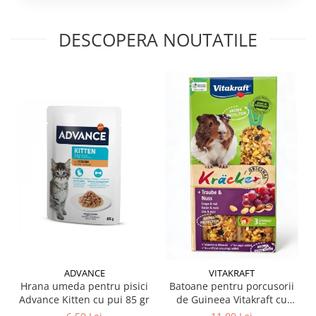
DESCOPERA NOUTATILE
ADVANCE
VITAKRAFT
Hrana umeda pentru pisici
Batoane pentru porcusorii
Advance Kitten cu pui 85 gr
de Guineea Vitakraft cu
struguri & nuci 2 buc