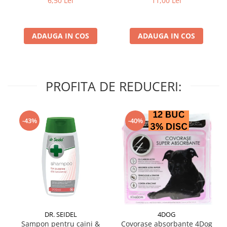
6,50 Lei
11,00 Lei
ADAUGA IN COS
ADAUGA IN COS
PROFITA DE REDUCERI:
-43%
-40%
DR. SEIDEL
4DOG
Sampon pentru caini &
Covorase absorbante 4Dog