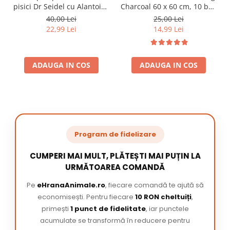
pisici Dr Seidel cu Alantoina
Charcoal 60 x 60 cm, 10 buc
220 ml
/ pachet
40,00 Lei
25,00 Lei
22,99 Lei
14,99 Lei
ADAUGA IN COS
ADAUGA IN COS
Program de fidelizare
CUMPERI MAI MULT, PLĂTEȘTI MAI PUȚIN LA
URMĂTOAREA COMANDĂ
Pe
eHranaAnimale.ro
, fiecare comandă te ajută să
economisești. Pentru fiecare
10 RON cheltuiți
,
primești
1 punct de fidelitate
, iar punctele
acumulate se transformă în reducere pentru