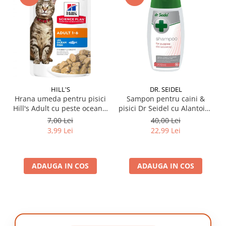
HILL'S
DR. SEIDEL
Hrana umeda pentru pisici
Sampon pentru caini &
Hill's Adult cu peste oceanic
pisici Dr Seidel cu Alantoina
85 gr
220 ml
7,00 Lei
40,00 Lei
3,99 Lei
22,99 Lei
ADAUGA IN COS
ADAUGA IN COS