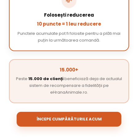
💸
Folosești reducerea
10 puncte = 1 leu reducere
Punctele acumulate pot fi folosite pentru a plăti mai
puțin la următoarea comandă.
15.000+
Peste
15.000 de clienți
beneficiază deja de actualul
sistem de recompensare a fidelității pe
eHranaAnimale.ro.
ÎNCEPE CUMPĂRĂTURILE ACUM