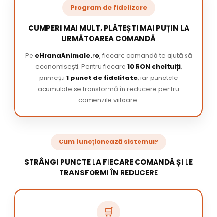
Program de fidelizare
CUMPERI MAI MULT, PLĂTEȘTI MAI PUȚIN LA
URMĂTOAREA COMANDĂ
Pe
eHranaAnimale.ro
, fiecare comandă te ajută să
economisești. Pentru fiecare
10 RON cheltuiți
,
primești
1 punct de fidelitate
, iar punctele
acumulate se transformă în reducere pentru
comenzile viitoare.
Cum funcționează sistemul?
STRÂNGI PUNCTE LA FIECARE COMANDĂ ȘI LE
TRANSFORMI ÎN REDUCERE
🛒