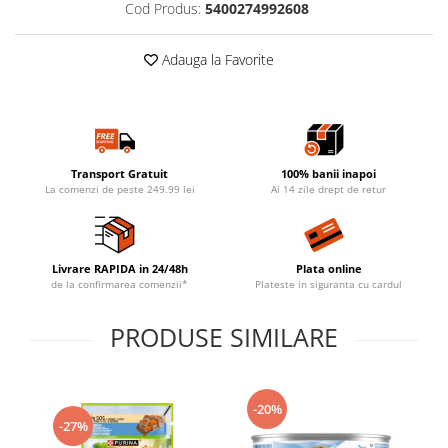
Cod Produs:
5400274992608
Adauga la Favorite
Transport Gratuit
100% banii inapoi
La comenzi de peste 249.99 lei
Ai 14 zile drept de retur
Livrare RAPIDA in 24/48h
Plata online
de la confirmarea comenzii*
Plateste in siguranta cu cardul
PRODUSE SIMILARE
-20%
-27%