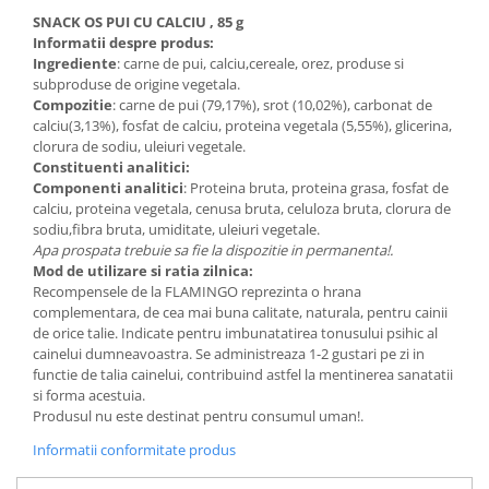
SNACK OS PUI CU CALCIU , 85 g
Informatii despre produs:
Ingrediente
: carne de pui, calciu,cereale, orez, produse si
subproduse de origine vegetala.
Compozitie
: carne de pui (79,17%), srot (10,02%), carbonat de
calciu(3,13%), fosfat de calciu, proteina vegetala (5,55%), glicerina,
clorura de sodiu, uleiuri vegetale.
Constituenti analitici:
Componenti analitici
: Proteina bruta, proteina grasa, fosfat de
calciu, proteina vegetala, cenusa bruta, celuloza bruta, clorura de
sodiu,fibra bruta, umiditate, uleiuri vegetale.
Apa prospata trebuie sa fie la dispozitie in permanenta!.
Mod de utilizare si ratia zilnica:
Recompensele de la FLAMINGO reprezinta o hrana
complementara, de cea mai buna calitate, naturala, pentru cainii
de orice talie. Indicate pentru imbunatatirea tonusului psihic al
cainelui dumneavoastra. Se administreaza 1-2 gustari pe zi in
functie de talia cainelui, contribuind astfel la mentinerea sanatatii
si forma acestuia.
Produsul nu este destinat pentru consumul uman!.
Informatii conformitate produs