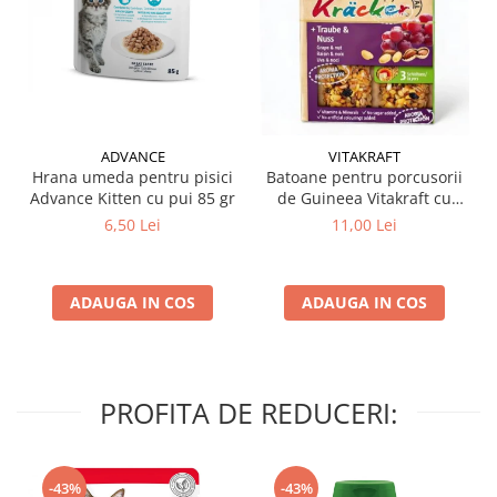
ADVANCE
VITAKRAFT
Hrana umeda pentru pisici
Batoane pentru porcusorii
Advance Kitten cu pui 85 gr
de Guineea Vitakraft cu
struguri & nuci 2 buc
6,50 Lei
11,00 Lei
ADAUGA IN COS
ADAUGA IN COS
PROFITA DE REDUCERI:
-43%
-43%