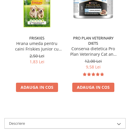
FRISKIES
PRO PLAN VETERINARY
Hrana umeda pentru
DIETS
Conserva dietetica Pro
caini Friskies Junior cu
Plan Veterinary Cat and
pui & mazare 85 gr
2,50 Lei
Dog Convalescence 195
12,00 Lei
1,83 Lei
gr
9,58 Lei
ADAUGA IN COS
ADAUGA IN COS
Descriere