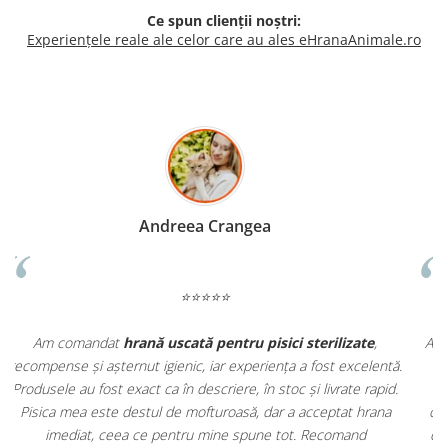
Ce spun clienții noștri:
Experiențele reale ale celor care au ales eHranaAnimale.ro
Madalina Stancea
⭐⭐⭐⭐⭐
Apreciez foarte mult faptul că pe
ehranaanimale.ro
găsesc nu
.
doar hrană, ci și produse din
farmacia veterinară
:
.
antiparazitare, suplimente și soluții de îngrijire. Este foarte
comod să pot comanda tot ce am nevoie pentru animalul meu
dintr-un singur loc. Livrarea a fost rapidă, iar produsele au fost