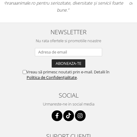
e
originale și în termen. Magazin serios, bine organizat și foarte util
pentru orice stăpân de animale.
NEWSLETTER
Nu rata ofertele si promotiile noastre
Vreau să primesc noutati prin e-mail. Detalii în
Politica de Confidențialitate
.
SOCIAL
Urmareste-ne in social media
SUPORT CLIENTI