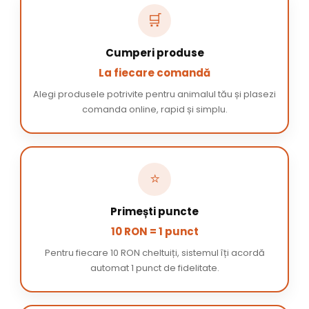
🛒
Cumperi produse
La fiecare comandă
Alegi produsele potrivite pentru animalul tău și plasezi
comanda online, rapid și simplu.
⭐
Primești puncte
10 RON = 1 punct
Pentru fiecare 10 RON cheltuiți, sistemul îți acordă
automat 1 punct de fidelitate.