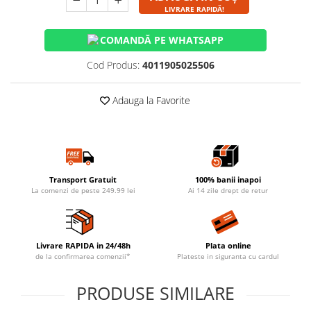
LIVRARE RAPIDĂ!
COMANDĂ PE WHATSAPP
Cod Produs:
4011905025506
Adauga la Favorite
Transport Gratuit
100% banii inapoi
La comenzi de peste 249.99 lei
Ai 14 zile drept de retur
Livrare RAPIDA in 24/48h
Plata online
de la confirmarea comenzii*
Plateste in siguranta cu cardul
PRODUSE SIMILARE