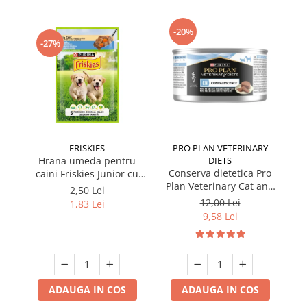
-20%
-27%
FRISKIES
PRO PLAN VETERINARY
Hrana umeda pentru
DIETS
Conserva dietetica Pro
caini Friskies Junior cu
Plan Veterinary Cat and
pui & mazare 85 gr
2,50 Lei
Dog Convalescence 195
12,00 Lei
1,83 Lei
gr
9,58 Lei
ADAUGA IN COS
ADAUGA IN COS