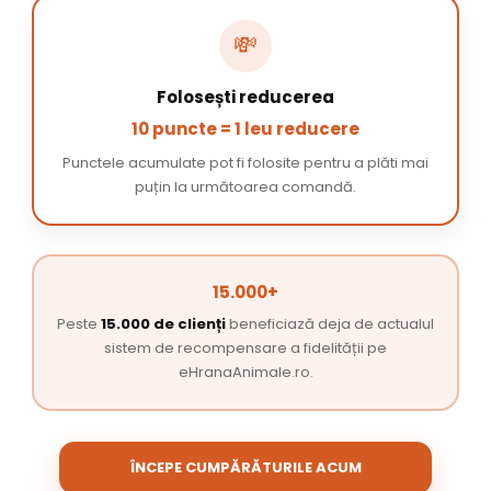
💸
Folosești reducerea
10 puncte = 1 leu reducere
Punctele acumulate pot fi folosite pentru a plăti mai
puțin la următoarea comandă.
15.000+
Peste
15.000 de clienți
beneficiază deja de actualul
sistem de recompensare a fidelității pe
eHranaAnimale.ro.
ÎNCEPE CUMPĂRĂTURILE ACUM