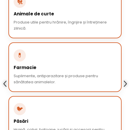
🐔
Animale de curte
Produse utile pentru hrănire, îngrijire și întreținere
zilnică.
💊
Farmacie
Suplimente, antiparazitare și produse pentru
sănătatea animalelor.
🐦
Păsări
Hrană, colivii, batoane, jucării și accesorii pentru