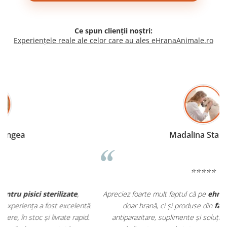
Ce spun clienții noștri:
Experiențele reale ale celor care au ales eHranaAnimale.ro
Madalina Stancea
⭐⭐⭐⭐⭐
Apreciez foarte mult faptul că pe
ehranaanimale.ro
găsesc nu
.
doar hrană, ci și produse din
farmacia veterinară
:
antiparazitare, suplimente și soluții de îngrijire. Este foarte