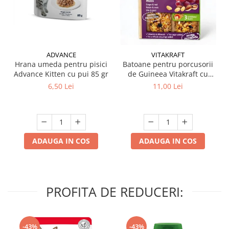
ADVANCE
VITAKRAFT
Hrana umeda pentru pisici
Batoane pentru porcusorii
Advance Kitten cu pui 85 gr
de Guineea Vitakraft cu
struguri & nuci 2 buc
6,50 Lei
11,00 Lei
ADAUGA IN COS
ADAUGA IN COS
PROFITA DE REDUCERI:
-43%
-43%