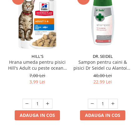
HILL'S
DR. SEIDEL
Hrana umeda pentru pisici
Sampon pentru caini &
Hill's Adult cu peste oceanic
pisici Dr Seidel cu Alantoina
85 gr
220 ml
7,00 Lei
40,00 Lei
3,99 Lei
22,99 Lei
ADAUGA IN COS
ADAUGA IN COS