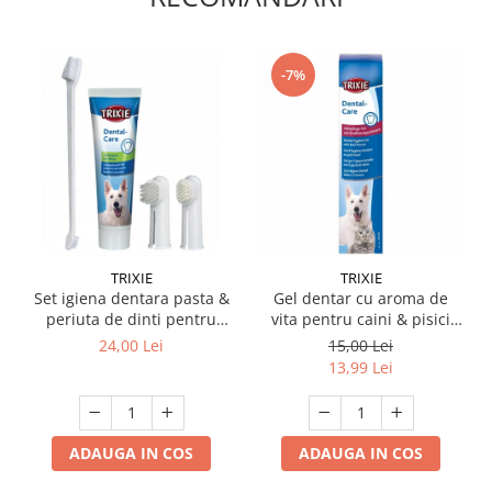
-7%
TRIXIE
TRIXIE
Set igiena dentara pasta &
Gel dentar cu aroma de
periuta de dinti pentru
vita pentru caini & pisici
caini Trixie
Trixie
24,00 Lei
15,00 Lei
13,99 Lei
ADAUGA IN COS
ADAUGA IN COS